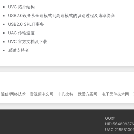
UVC 拓扑结构
USB2.0设备从全速模式到高速模式的识别过程及速率协商
USB2.0 SPLIT事务
UAC 传输速度
UVC 官方文档及下载
感谢支持者
通信/网络技术
音视频中文网
非凡比特
我爱方案网
电子元件技术网
QQ群
HID:564808376
UAC:21858100