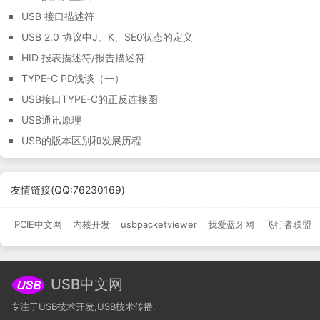
USB 接口描述符
USB 2.0 协议中J、K、SE0状态的定义
HID 报表描述符/报告描述符
TYPE-C PD浅谈（一）
USB接口TYPE-C的正反连接图
USB通讯原理
USB的版本区别和发展历程
友情链接
(QQ:76230169)
PCIE中文网
内核开发
usbpacketviewer
我爱蓝牙网
飞行者联盟
USB中文网
专注于USB技术开发,USB技术传播.