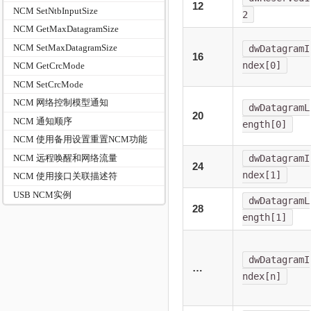
12
NCM SetNtbInputSize
2
NCM GetMaxDatagramSize
NCM SetMaxDatagramSize
dwDatagramI
16
ndex[0]
NCM GetCrcMode
NCM SetCrcMode
NCM 网络控制模型通知
dwDatagramL
20
NCM 通知顺序
ength[0]
NCM 使用备用设置重置NCM功能
dwDatagramI
NCM 远程唤醒和网络流量
24
ndex[1]
NCM 使用接口关联描述符
USB NCM实例
dwDatagramL
28
ength[1]
dwDatagramI
…
ndex[n]