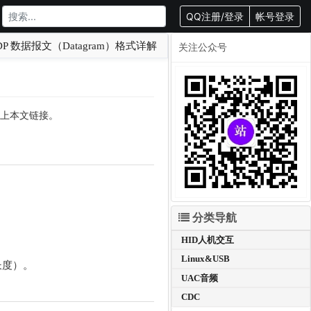
QQ注册/登录
帐号登录
DP 数据报文（Datagram）格式详解
关注公众号
转载请附上本文链接。
分类导航
HID人机交互
Linux&USB
长度）。
UAC音频
CDC