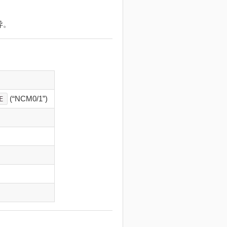
异。
(“NCM0/1”)
E