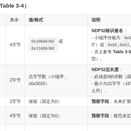
able 3-4）
大小
值/格式
说明
NDP32标识签名
：
- 小端序传输为
0x
或
0x306D636E
4字节
0”）或
0x6E,0x63
0x316D636E
- 含义参考
Table 3-5
型）。
NDP32总长度
：
总字节数（小端序，
- 必须是8的倍数（
2字节
≥0x0020）
- 最小为32字节（16
止符）。
2字节
保留（固定为0）
预留字段
：未来扩展
4字节
保留（固定为0）
预留字段
：规范未定