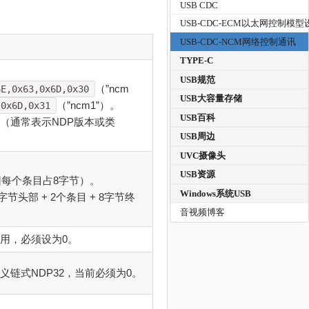
USB CDC
USB-CDC-ECM以太网控制模型
USB-CDC-NCM网络控制通讯
TYPE-C
USB规范
（”ncm
6E,0x63,0x6D,0x30
USB大容量存储
（”ncm1”）。
,0x6D,0x31
USB百科
（通常表示NDP版本或类
USB周边
UVC摄像头
USB资源
因每个条目占8字节）。
Windows系统USB
字节头部 + 2个条目 + 8字节终
音视频博客
用，必须设为0。
义链式NDP32，当前必须为0。