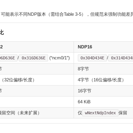
可能表示不同NDP版本（需结合Table 3-5），但规范未强制功能差
比
2
NDP16
/
(“ncm0/1”)
/
06D636E
0x316D636E
0x304D434E
0x314D434
节
8字节
（32位偏移/长度）
4字节（16位偏移/长度）
节
16字节
64 KiB
预留空间（未来扩展）
仅
保留
wNextNdpIndex