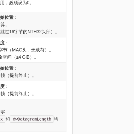
用，必须设为0。
始位置
：
计算。
跳过16字节的NTH32头部）。
度
：
4字节（MAC头，无载荷）。
余空间（≤4 GiB）。
始位置
：
更多帧（提前终止）。
度
：
更多帧（提前终止）。
全零
和
均
ex
dwDatagramLength