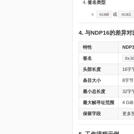
签名类型
或
ncm0
ncm1
4. 与NDP16的差异对
特性
NDP3
签名
0x3
头部长度
16字
条目大小
8字节
最小总长度
32字
最大帧寻址范围
4 GiB
保留字段
更多