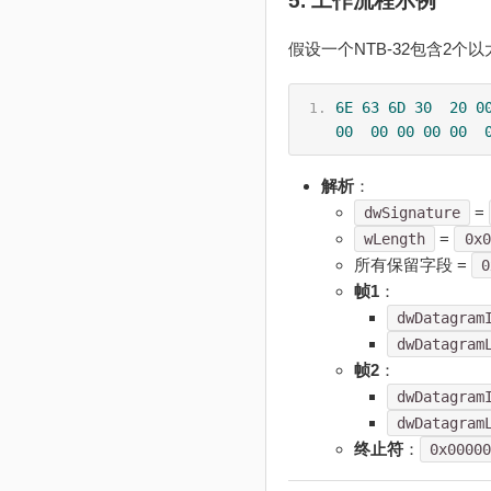
5. 工作流程示例
假设一个NTB-32包含2个
6E
63
6D
30
20
0
00
00
00
00
00
解析
：
=
dwSignature
=
wLength
0x0
所有保留字段 =
0
帧1
：
dwDatagram
dwDatagram
帧2
：
dwDatagram
dwDatagram
终止符
：
0x0000