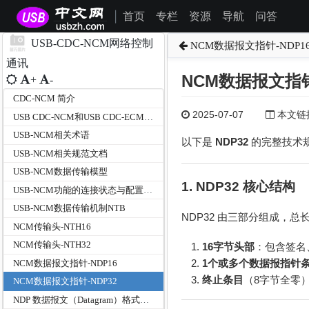
首页
专栏
资源
导航
问答
|
USB-CDC-NCM网络控制
NCM数据报文指针-NDP1
通讯
NCM数据报文指针
+
-
CDC-NCM 简介
2025-07-07
本文链接为
USB CDC-NCM和USB CDC-ECM的区别与关系
USB-NCM相关术语
以下是
NDP32
的完整技术
USB-NCM相关规范文档
USB-NCM数据传输模型
1. NDP32 核心结构
USB-NCM功能的连接状态与配置管理
USB-NCM数据传输机制NTB
NDP32 由三部分组成，总
NCM传输头-NTH16
NCM传输头-NTH32
16字节头部
：包含签名
1个或多个数据报指针
NCM数据报文指针-NDP16
终止条目
（8字节全零
NCM数据报文指针-NDP32
NDP 数据报文（Datagram）格式详解