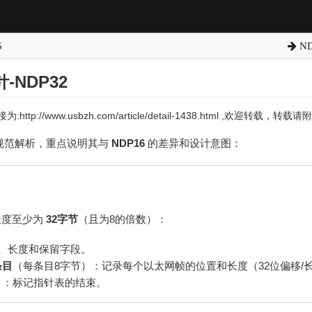
6
N
-NDP32
:http://www.usbzh.com/article/detail-1438.html ,欢迎转载，
规范解析，重点说明其与
NDP16
的差异和设计意图：
长度至少为
32字节
（且为8的倍数）：
、长度和保留字段。
条目
（每条目8字节）：记录每个以太网帧的位置和长度（32位偏移/
）：标记指针表的结束。