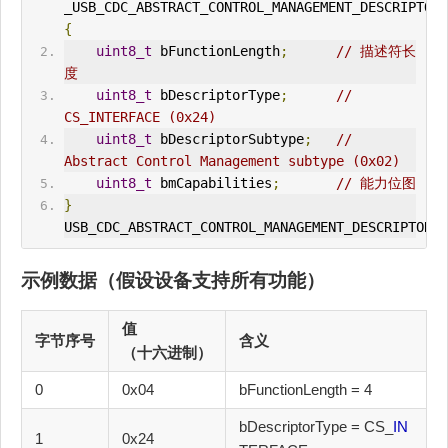
_USB_
CDC
_ABSTRACT_CONTROL_MANAGEMENT_DESCRIPTOR 
{
uint8_t
 bFunctionLength
;
// 描述符长
度
uint8_t
 bDescriptorType
;
// 
CS_
IN
TERFACE (0x24)
uint8_t
 bDescriptorSubtype
;
// 
Abstract Control Management subtype (0x02)
uint8_t
 bmCapabilities
;
// 能力位图
}
USB_
CDC
_ABSTRACT_CONTROL_MANAGEMENT_DESCRIPTOR
;
示例数据（假设设备支持所有功能）
值
字节序号
含义
（十六进制）
0
0x04
bFunctionLength = 4
bDescriptorType = CS_
IN
1
0x24