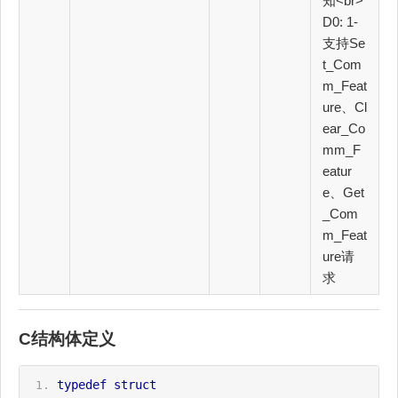
知<br>
D0: 1-
支持Se
t_Com
m_Feat
ure、Cl
ear_Co
mm_F
eatur
e、Get
_Com
m_Feat
ure请
求
C结构体定义
typedef
struct