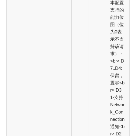
本配置
支持的
能力位
图（位
为0表
示不支
持该请
求）：
<br> D
7..D4:
保留，
置零<b
r> D3:
1-支持
Networ
k_Con
nection
通知<b
r> D2: