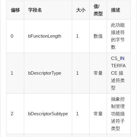
值/
偏移
字段名
大小
描述
类型
此功能
描述符
0
bFunctionLength
1
数值
的字节
数
CS_
IN
TERFA
1
bDescriptorType
1
常量
CE 描
述符类
型
抽象控
制管理
2
bDescriptorSubtype
1
常量
功能描
述符子
类型