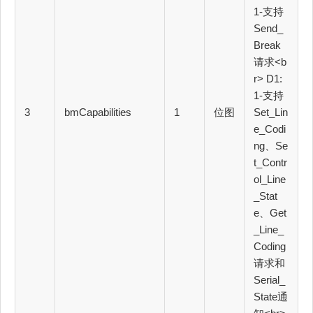
1-支持
Send_
Break
请求<b
r> D1:
1-支持
3
bmCapabilities
1
位图
Set_Lin
e_Codi
ng、Se
t_Contr
ol_Line
_Stat
e、Get
_Line_
Coding
请求和
Serial_
State通