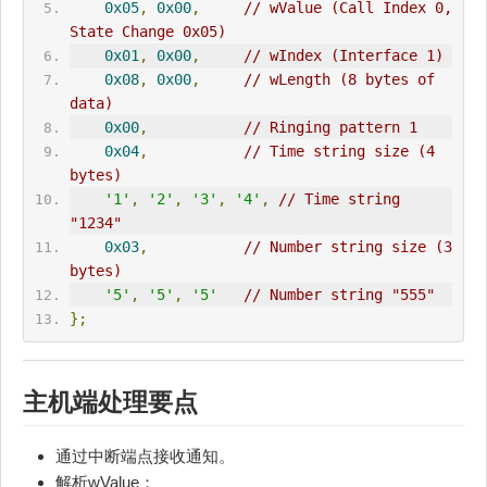
0x05
,
0x00
,
// wValue (Call Index 0, 
State Change 0x05)
0x01
,
0x00
,
// wIndex (Interface 1)
0x08
,
0x00
,
// wLength (8 bytes of 
data)
0x00
,
// Ringing pattern 1
0x04
,
// Time string size (4 
bytes)
'1'
,
'2'
,
'3'
,
'4'
,
// Time string 
"1234"
0x03
,
// Number string size (3 
bytes)
'5'
,
'5'
,
'5'
// Number string "555"
};
主机端处理要点
通过中断端点接收通知。
解析wValue：