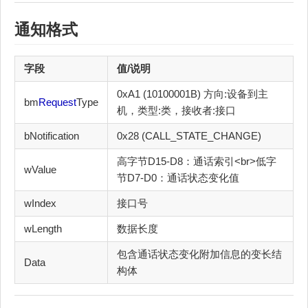
通知格式
字段
值/说明
0xA1 (10100001B) 方向:设备到主
bm
Request
Type
机，类型:类，接收者:接口
bNotification
0x28 (CALL_STATE_CHANGE)
高字节D15-D8：通话索引<br>低字
wValue
节D7-D0：通话状态变化值
wIndex
接口号
wLength
数据长度
包含通话状态变化附加信息的变长结
Data
构体