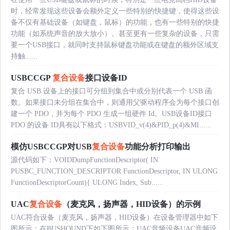
时，经常发现这些设备会额外定义一些特别的快捷键，使得这些设
备不仅有基础设备（如键盘，鼠标）的功能，也有一些特别的快捷
功能（如系统声音的放大放小）。甚至更有一些复杂的设备，只需
要一个USB接口，就同时支持鼠标键盘功能或在键盘的额外区域支
持触......
USBCCGP
复合设备
接口设备ID
复合 USB 设备上的接口可分组到集合中或分别代表一个 USB 函
数。如果接口未分组在集合中，则通用父驱动程序会为每个接口创
建一个 PDO，并为每个 PDO 生成一组硬件 Id。USB设备ID接口
PDO 的设备 ID具有以下格式：USBVID_v(4)&PID_p(4)&MI......
模仿USBCCGP对USB
复合设备
功能分析打印输出
源代码如下：VOIDDumpFunctionDescriptor( IN
PUSBC_FUNCTION_DESCRIPTOR FunctionDescriptor, IN ULONG
FunctionDescriptorCount){ ULONG Index, Sub......
UAC
复合设备
（麦克风，扬声器，HID设备）的示例
UAC符合设备（麦克风，扬声器，HID设备）在设备管理器中如下
图所示：在BUSHOUND下如下图所示：UAC音频设备UAC音频设