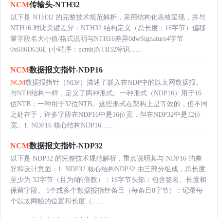
NCM
传输头-NTH32
以下是 NTH32 的完整技术规范解析，采用结构化表格呈现，并与
NTH16 对比关键差异：NTH32 结构定义（总长度：16字节）偏移
量字段名大小值/格式说明与NTH16差异0dwSignature4字节
0x686D636E (小端序：ncmh)NTB32标识......
NCM
数据报文指针-NDP16
NCM
数据报指针（NDP）描述了嵌入在NDP中的以太网数据报。
与NTH结构一样，定义了两种形式。一种形式（NDP16）用于16
位NTB；一种用于32位NTB。这些形式在架构上是等效的，但不同
之处在于，许多字段在NDP16中是16位宽，但在NDP32中是32位
宽。1. NDP16 核心结构NDP16......
NCM
数据报文指针-NDP32
以下是 NDP32 的完整技术规范解析，重点说明其与 NDP16 的差
异和设计意图：1. NDP32 核心结构NDP32 由三部分组成，总长度
至少为 32字节（且为8的倍数）：16字节头部：包含签名、长度和
保留字段。 1个或多个数据报指针条目（每条目8字节）：记录每
个以太网帧的位置和长度（......