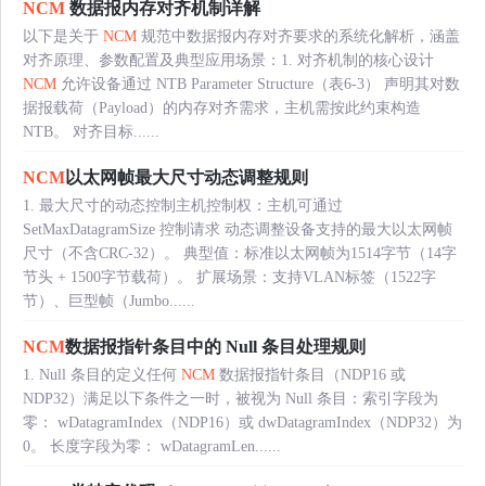
NCM
数据报内存对齐机制详解
以下是关于
NCM
规范中数据报内存对齐要求的系统化解析，涵盖
对齐原理、参数配置及典型应用场景：1. 对齐机制的核心设计
NCM
允许设备通过 NTB Parameter Structure（表6-3） 声明其对数
据报载荷（Payload）的内存对齐需求，主机需按此约束构造
NTB。 对齐目标......
NCM
以太网帧最大尺寸动态调整规则
1. 最大尺寸的动态控制主机控制权：主机可通过
SetMaxDatagramSize 控制请求 动态调整设备支持的最大以太网帧
尺寸（不含CRC-32）。 典型值：标准以太网帧为1514字节（14字
节头 + 1500字节载荷）。 扩展场景：支持VLAN标签（1522字
节）、巨型帧（Jumbo......
NCM
数据报指针条目中的 Null 条目处理规则
1. Null 条目的定义任何
NCM
数据报指针条目（NDP16 或
NDP32）满足以下条件之一时，被视为 Null 条目：索引字段为
零： wDatagramIndex（NDP16）或 dwDatagramIndex（NDP32）为
0。 长度字段为零： wDatagramLen......