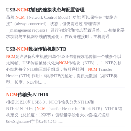
USB-
NCM
功能的连接状态与配置管理
虽然
NCM
（Network Control Model）功能 可以保持在 “始终连
接”（always connected） 状态，但仍需通过 管理请求
（management requests） 进行初始化和动态配置调整。1. 初始化要
求功能与主机网络栈的初始化： 在设备连接时，主机需通......
USB-
NCM
数据传输机制NTB
NCM
允许设备和主机使用单个USB传输有效地传输一个或多个以
太网帧。USB传输被格式化为
NCM
传输块（NTB）。1. NTB的核
心结构每个NTB由三部分组成，按顺序排列：
NCM
Transfer
Header (NTH) 作用：标识NTB的起始，提供元数据（如NTB类
型、长度、NDP指......
NCM
传输头-NTH16
根据USB2.0和USB3.0，NTC传输头分为NTH16和
NTH32.NTH16（
NCM
Transfer Header for 16-bit NTB）NTH16 结
构定义（总长度：12字节）偏移量字段名大小值/格式说明
0dwSignature4字节0x484D43......