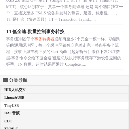
USB 2.0 集线器的 单TT（Single TT, STT） 和 多TT（Multi-TT,
MTT） 核心区别在于：共享一个事务翻译器 还是 每个端口独立一
个，直接决定多 FS/LS 设备并发时的带宽、延迟、稳定性。一、
TT 是什么（快速回顾）TT = Transaction Transl......
TT低全速-批量控制事务转换
事务缓冲区每个
事务转换器
必须有至少2个完全一模一样、功能对
等的通用缓冲区，每一个缓冲区都独立完整走完一整条事务全流
程：接收上游主机下发的Start-Split（起始拆分）缓存下发OUT数
据/事务命令交给下游全速/低速总线执行事务缓存下游设备返回的
握手、IN 数据、超时结果再通过 Complete......
分类导航
HID人机交互
Linux&USB
TinyUSB
UAC音频
CDC
TYPE-C