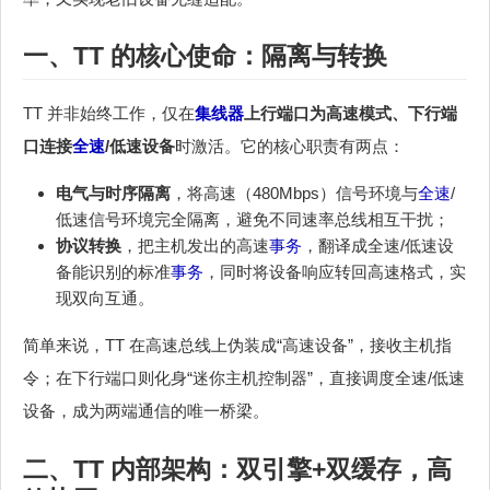
一、TT 的核心使命：隔离与转换
TT 并非始终工作，仅在
集线器
上行端口为高速模式、下行端
口连接
全速
/低速设备
时激活。它的核心职责有两点：
电气与时序隔离
，将高速（480Mbps）信号环境与
全速
/
低速信号环境完全隔离，避免不同速率总线相互干扰；
协议转换
，把主机发出的高速
事务
，翻译成全速/低速设
备能识别的标准
事务
，同时将设备响应转回高速格式，实
现双向互通。
简单来说，TT 在高速总线上伪装成“高速设备”，接收主机指
令；在下行端口则化身“迷你主机控制器”，直接调度全速/低速
设备，成为两端通信的唯一桥梁。
二、TT 内部架构：双引擎+双缓存，高