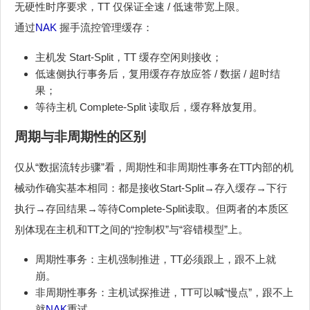
无硬性时序要求，TT 仅保证全速 / 低速带宽上限。
通过
NAK
握手流控管理缓存：
主机发 Start-Split，TT 缓存空闲则接收；
低速侧执行事务后，复用缓存存放应答 / 数据 / 超时结
果；
等待主机 Complete-Split 读取后，缓存释放复用。
周期与非周期性的区别
仅从“数据流转步骤”看，周期性和非周期性事务在TT内部的机
械动作确实基本相同：都是接收Start-Split→存入缓存→下行
执行→存回结果→等待Complete-Split读取。但两者的本质区
别体现在主机和TT之间的“控制权”与“容错模型”上。
周期性事务：主机强制推进，TT必须跟上，跟不上就
崩。
非周期性事务：主机试探推进，TT可以喊“慢点”，跟不上
就
NAK
重试。