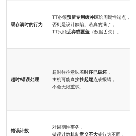
TT必须
预留专用缓冲区
给周期性端点，
缓存满时的行为
否则是设计缺陷。若真的满了，
TT只能
丢弃或覆盖
（数据丢失）。
超时往往意味着
时序已破坏
，
超时/错误处理
主机可能直接
挂起端点
或报错，
不会无限重试。
对周期性事务，
错误计数
错误计数机制
意义不大
或行为不同，