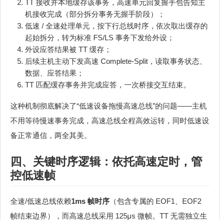
TT 接收并本地缓存该事务，高速单元回复握手包告知主
机接收完成（部分拆分事务无握手阶段）；
低速 / 全速处理单元，按下行总线时序，依次取出缓存的
起始拆分，转为标准 FS/LS 事务下发给外设；
外设应答结果被 TT 缓存；
后续主机主动下发高速 Complete-Split，读取事务状态、
数据、应答结果；
TT 匹配缓存事务并完成应答，一次桥接交互结束。
这种机制彻底解决了“低速设备拖慢高速总线”的问题——主机
不用等待慢速事务完成，高速总线全程高效运转，同时低速设
备正常通信，两全其美。
四、关键时序逻辑：依托高速定时，管
控低速帧
全速/低速总线依赖
1ms 帧时序
（包含专属的 EOF1、EOF2
帧结束边界），而高速总线采用 125μs 微帧。TT 无需独立生