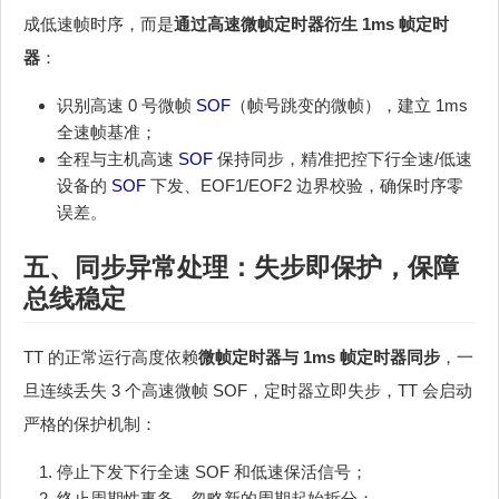
成低速帧时序，而是
通过高速微帧定时器衍生 1ms 帧定时
器
：
识别高速 0 号微帧
SOF
（帧号跳变的微帧），建立 1ms
全速帧基准；
全程与主机高速
SOF
保持同步，精准把控下行全速/低速
设备的
SOF
下发、EOF1/EOF2 边界校验，确保时序零
误差。
五、同步异常处理：失步即保护，保障
总线稳定
TT 的正常运行高度依赖
微帧定时器与 1ms 帧定时器同步
，一
旦连续丢失 3 个高速微帧 SOF，定时器立即失步，TT 会启动
严格的保护机制：
停止下发下行全速 SOF 和低速保活信号；
终止周期性事务，忽略新的周期起始拆分；