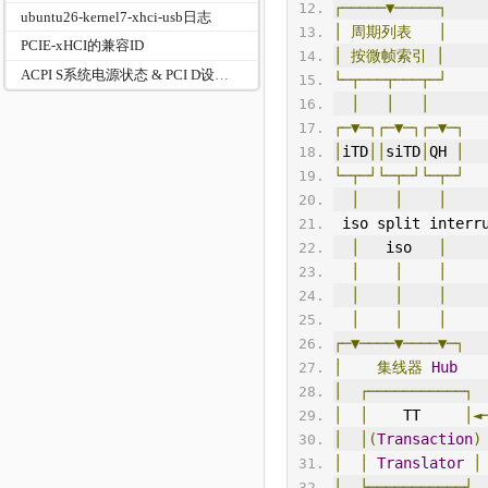
┌─────▼─────┐
ubuntu26-kernel7-xhci-usb日志
│
周期列表
│
PCIE-xHCI的兼容ID
│
按微帧索引
│
ACPI S系统电源状态 & PCI D设备电源状态
└─┬───┬───┬─┘
│
│
│
┌─▼─┐┌─▼─┐┌─▼─┐
│
iTD
││
siTD
│
QH 
│
└─┬─┘└─┬─┘└─┬─┘
│
│
│
 iso split interr
│
   iso   
│
│
│
│
│
│
│
│
│
│
┌─▼────▼────▼─┐
│
集线器
Hub
│
┌───────────┐
│
│
    TT     
│◄
│
│(
Transaction
)
│
│
Translator
│
│
└───────────┘