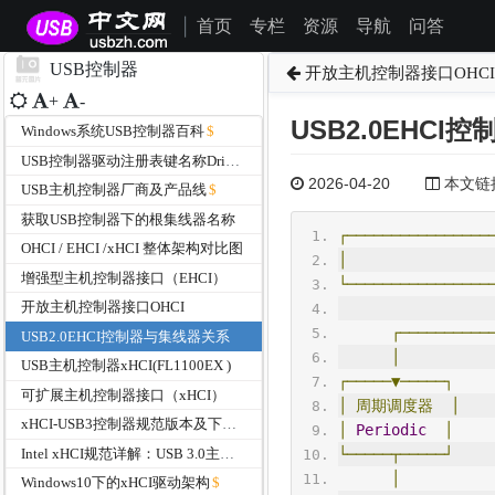
首页
专栏
资源
导航
问答
|
USB控制器
开放主机控制器接口OHCI
+
-
USB2.0EHC
Windows系统USB控制器百科
USB控制器驱动注册表键名称DriverKeyName
2026-04-20
本文链接为
USB主机控制器厂商及产品线
获取USB控制器下的根集线器名称
┌────────────────
OHCI / EHCI /xHCI 整体架构对比图
│
                
增强型主机控制器接口（EHCI）
└────────────────
开放主机控制器接口OHCI
┌──────────
USB2.0EHCI控制器与集线器关系
│
USB主机控制器xHCI(FL1100EX )
┌─────▼─────┐
可扩展主机控制器接口（xHCI）
│
周期调度器
│
xHCI-USB3控制器规范版本及下载
│
Periodic
│
Intel xHCI规范详解：USB 3.0主机控制器接口协议与架构设计
└─────┬─────┘
│
Windows10下的xHCI驱动架构