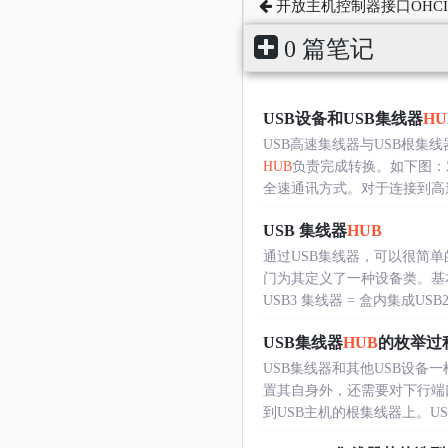
开放主机控制器接口OHCI
0 篇笔记
USB设备和USB集线器
HU
USB高速集线器与USB根集
HUB
负责完成转换。如下图：对
全速通讯方式。对于连接到高速..
USB 集线器
HUB
通过USB集线器，可以很简单
门为其定义了一种设备类。基本
USB3 集线器 = 盒内集成USB2...
USB集线器
HUB
的枚举过
USB集线器和其他USB设备
置其自身外，还需要对下行端口
到USB主机的根集线器上。USB..