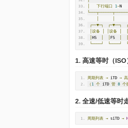
│
下行端口
1
~
N  
└───┬──────┬─────
│
│
┌──▼─┐
┌─▼──┐
│设备
│
│设备
│
│
HS  
│
│
FS  
│
└────┘
└────┘
1.
高速
等时（ISO
周期列表
→
 iTD 
→
高
（
1
个
 iTD 
管
8
个
2.
全速
/低速等时走 
周期列表
→
 siTD 
→