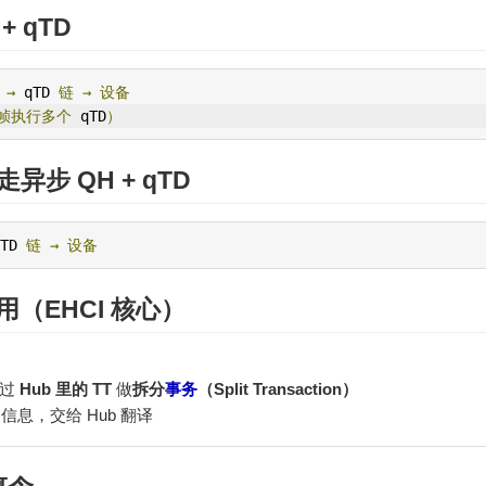
+ qTD
→
 qTD 
链
→
设备
帧执行多个
 qTD
）
走异步 QH + qTD
TD 
链
→
设备
用（EHCI 核心）
通过
Hub 里的 TT
做
拆分
事务
（Split Transaction）
TT 信息，交给 Hub 翻译