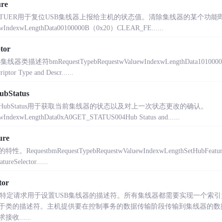
re
EATUER用于复位USB集线器上报给主机的状态值。清除集线器的某个功
ewIndexwLengthData00100000B（0x20）CLEAR_FE......
tor
集线器类描述符bmRequestTypebRequestwValuewIndexwLengthData101000
or Type and Descr......
Status
。GetHubStatus用于获取当前集线器的状态以及对上一次状态更改的确认。
wIndexwLengthData0xA0GET_STATUS004Hub Status and......
ure
RequestbmRequestTypebRequestwValuewIndexwLengthSetHubFeatur
reSelector......
or
criptor类特定请求用于设置USB集线器的描述符。所有集线器都需要实现一
于类的描述符。主机提供要在控制事务的数据传输阶段传输到集线器的数
......