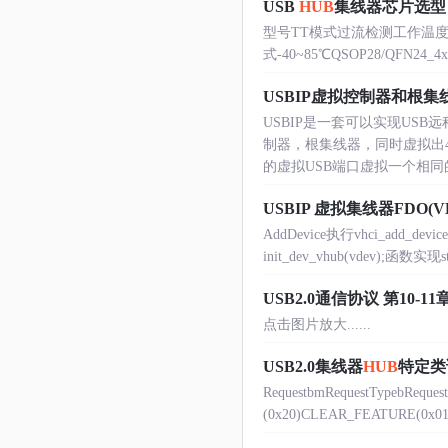
USB
HUB
集线器芯片选型
型号TT模式过流检测工作温度封装 CH3
式-40~85℃QSOP28/QFN24_4x4 
USBIP虚拟控制器和根集
USBIP是一套可以实现US
制器，根集线器，同时虚拟出4
的虚拟USB端口虚拟一个相同的设
USBIP 虚拟集线器FDO(V
AddDevice执行vhci_add_
init_dev_vhub(vdev);函数实现stat
USB2.0通信协议 第10-1
点击图片放大......
USB2.0集线器
HUB
特定类
RequestbmRequestTypebReques
(0x20)CLEAR_FEATURE(0x01)Fea