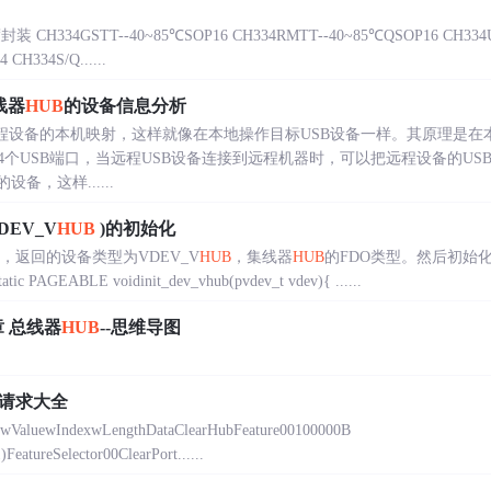
34GSTT--40~85℃SOP16 CH334RMTT--40~85℃QSOP16 CH33
CH334S/Q......
线器
HUB
的设备信息分析
B远程设备的本机映射，这样就像在本地操作目标USB设备一样。其原理是在
个USB端口，当远程USB设备连接到远程机器时，可以把远程设备的US
备，这样......
DEV_V
HUB
)的初始化
device，返回的设备类型为VDEV_V
HUB
，集线器
HUB
的FDO类型。然后初始
ic PAGEABLE voidinit_dev_vhub(pvdev_t vdev){ ......
1章 总线器
HUB
--思维导图
请求大全
twValuewIndexwLengthDataClearHubFeature00100000B
tureSelector00ClearPort......