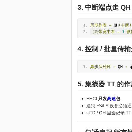
3. 中断端点走 QH 
周期列表
→
 QH
(中断)
（高带宽中断
=
1
微
4. 控制 /
批量传输
异步队列环
→
 QH 
→
 q
5.
集线器
TT 的作
EHCI
只发
高速
包
遇到 FS/LS 设备必须
siTD / QH 里会记录 