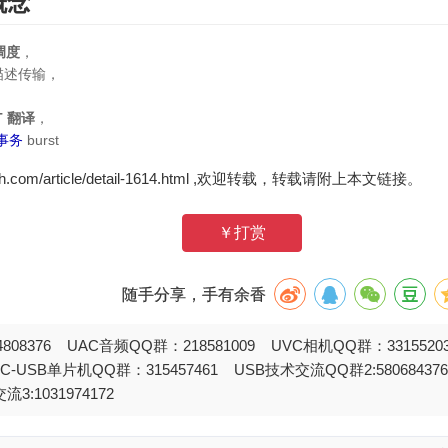
概念
调度
，
描述传输，
T 翻译
，
事务
burst
zh.com/article/detail-1614.html ,欢迎转载，转载请附上本文链接。
￥打赏
随手分享，手有余香
808376 UAC音频QQ群：218581009 UVC相机QQ群：331552
STC-USB单片机QQ群：315457461 USB技术交流QQ群2:580684
流3:1031974172