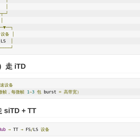
   
│
─┬─┘
│
┌─▼──┐
│设备
│
│
LS  
│
└────┘
）走 iTD
速
设备
微帧，每微帧
1
~
3
包
 burst 
=
高带宽）
siTD + TT
Hub
→
 TT 
→
 FS
/
LS 
设备