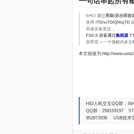
一句话串起所有
EHCI 通过
周期/异步两套
使用
iTD/siTD/QH/qTD
高速设备直连，
FS/LS 设备通过
集线器
T
高带宽 = 一个微帧内多次
本文链接为:http://www.usb
HID人机交互QQ群：564
QQ群：258159197 
952873936 USB技术交