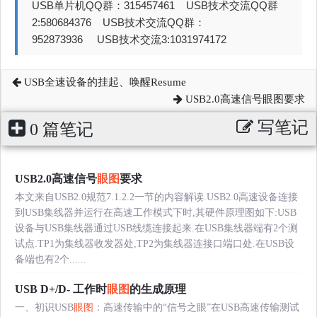
USB单片机QQ群：315457461 USB技术交流QQ群
2:580684376 USB技术交流QQ群：
952873936 USB技术交流3:1031974172
USB全速设备的挂起、唤醒Resume
USB2.0高速信号眼图要求
写笔记
0 篇笔记
USB2.0高速信号
眼图
要求
本文来自USB2.0规范7.1.2.2一节的内容解读.USB2.0高速设备连接
到USB集线器并运行在高速工作模式下时,其硬件原理图如下:USB
设备与USB集线器通过USB线缆连接起来.在USB集线器端有2个测
试点.TP1为集线器收发器处,TP2为集线器连接口端口处.在USB设
备端也有2个......
USB D+/D- 工作时
眼图
的生成原理
一、初识USB
眼图
：高速传输中的“信号之眼”在USB高速传输测试