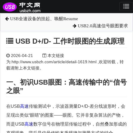
USB全速设备的挂起、唤醒Resume
USB2.0高速信号眼图要求
USB D+/D- 工作时眼图的生成原理
2026-04-21
本文链接
为:http://www.usbzh.com/article/detail-1619.html ,欢迎转载，转
载请附上本文链接。
一、初识USB眼图：
高速
传输中的“信号
之眼”
在USB
高速
传输测试中，示波器测量D+/D-差分线波形时，会
呈现出类似“眼睛”的图案——眼图。它并非复杂算法的产物，
而是USB
高速
数字信号在物理层传输过程中，自然叠加形成的
直观现象，背后是信号传输本质规律与测量方式的结合。