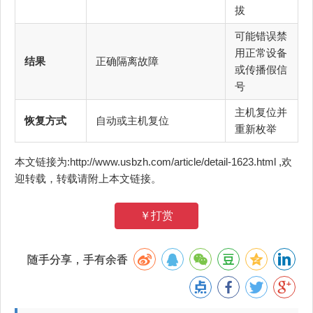
拔
可能错误禁
用正常设备
结果
正确隔离故障
或传播假信
号
主机复位并
恢复方式
自动或主机复位
重新枚举
本文链接为:http://www.usbzh.com/article/detail-1623.html ,欢
迎转载，转载请附上本文链接。
￥打赏
随手分享，手有余香