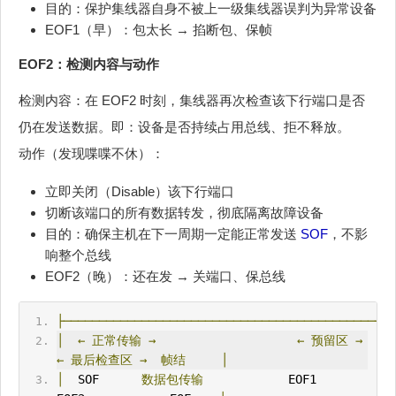
目的：保护集线器自身不被上一级集线器误判为异常设备
EOF1（早）：包太长 → 掐断包、保帧
EOF2：检测内容与动作
检测内容：在 EOF2 时刻，集线器再次检查该下行端口是否
仍在发送数据。即：设备是否持续占用总线、拒不释放。
动作（发现喋喋不休）：
立即关闭（Disable）该下行端口
切断该端口的所有数据转发，彻底隔离故障设备
目的：确保主机在下一周期一定能正常发送
SOF
，不影
响整个总线
EOF2（晚）：还在发 → 关端口、保总线
├───────────────────────────────────────────────
│
←
正常传输
→
←
预留区
→
←
最后检查区
→
帧结
│
│
  SOF      
数据包传输
            EOF1            