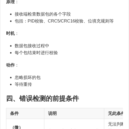
原理
：
接收端检查数据包的各个字段
包括：PID校验、CRC5/CRC16校验、位填充规则等
时机
：
数据包接收过程中
每个包结束时进行校验
动作
：
忽略损坏的包
等待重传
四、错误检测的前提条件
条件
说明
无此条件
无法判断E
（微）