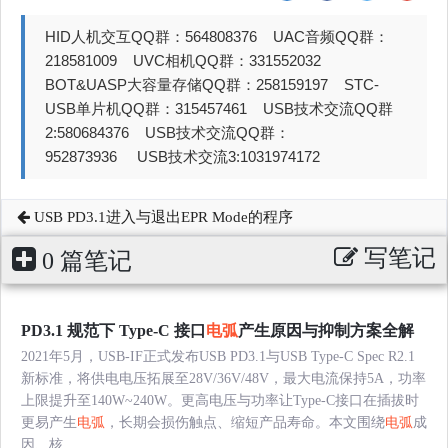
HID人机交互QQ群：564808376 UAC音频QQ群：
218581009 UVC相机QQ群：331552032
BOT&UASP大容量存储QQ群：258159197 STC-
USB单片机QQ群：315457461 USB技术交流QQ群
2:580684376 USB技术交流QQ群：
952873936 USB技术交流3:1031974172
USB PD3.1进入与退出EPR Mode的程序
写笔记
0 篇笔记
PD3.1 规范下 Type‑C 接口
电弧
产生原因与抑制方案全解
2021年5月，USB‑IF正式发布USB PD3.1与USB Type‑C Spec R2.1
新标准，将供电电压拓展至28V/36V/48V，最大电流保持5A，功率
上限提升至140W~240W。更高电压与功率让Type‑C接口在插拔时
更易产生
电弧
，长期会损伤触点、缩短产品寿命。本文围绕
电弧
成
因、核......