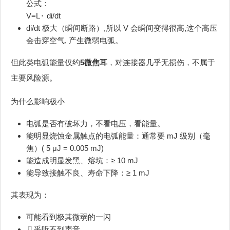
公式：
V=L⋅ di/dt
di/dt 极大（瞬间断路）,所以 V 会瞬间变得很高,这个高压
会击穿空气, 产生微弱电弧。
但此类电弧能量仅约
5微焦耳
，对连接器几乎无损伤，不属于
主要风险源。
为什么影响极小
电弧是否有破坏力，不看电压，看能量。
能明显烧蚀金属触点的电弧能量：通常要 mJ 级别（毫
焦）( 5 μJ = 0.005 mJ)
能造成明显发黑、熔坑：≥ 10 mJ
能导致接触不良、寿命下降：≥ 1 mJ
其表现为：
可能看到极其微弱的一闪
几乎听不到声音