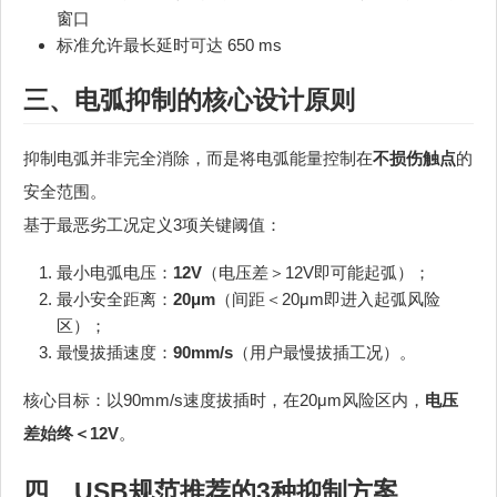
窗口
标准允许最长延时可达 650 ms
三、电弧抑制的核心设计原则
抑制电弧并非完全消除，而是将电弧能量控制在
不损伤触点
的
安全范围。
基于最恶劣工况定义3项关键阈值：
最小电弧电压：
12V
（电压差＞12V即可能起弧）；
最小安全距离：
20μm
（间距＜20μm即进入起弧风险
区）；
最慢拔插速度：
90mm/s
（用户最慢拔插工况）。
核心目标：以90mm/s速度拔插时，在20μm风险区内，
电压
差始终＜12V
。
四、USB规范推荐的3种抑制方案