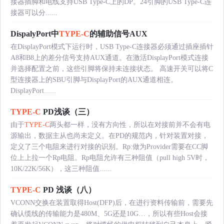
接器插脚和电线支持USB Type-C上的DP。24引脚的USB Type-C连
接器可以分......
DispalyPort中
TYPE-C
的辅助信号AUX
在DisplayPort模式下运行时，USB Type-C连接器必须通过插座插针
A8和B8上的差分信号支持AUX通道。在激活DisplayPort模式连接
并选择配置之前，这些引脚将保持未连接状态。 高速开关可以将C
型连接器上的SBU引脚与DisplayPort的AUX通道相连。
DisplayPort......
TYPE-C
PD浅谈（三）
由于
TYPE-C
两头都一样，没有方向性，所以在对接前并不会有电
源输出，数据主从也尚未定义。在PD的规范内，针对装置对接，
定义了三个电阻来进行对接的识别。Rp:做为Provider需要在CC脚
位上上拉一个Rp电阻。Rp电阻允许有三种阻值（pull high 5V时，
10K/22K/56K），这三种阻值......
TYPE-C
PD 浅谈（八）
VCONN交换在装置取得Host(DFP)后，在进行资料传输前，需要先
确认缆线的传输能力是480M、5G还是10G…，所以有些Host会接