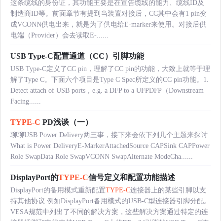
这条缆线的身份证，其功能主要是在宣告缆线的能力、缆线ID及
制造商ID等。前面章节有提到当装置对接后，CC其中会有1 pin变
成VCONN供电出来，就是为了供电给E-marker来使用。对接后供
电端（Provider）会去读取E-......
USB Type-C配置通道（CC）引脚功能
USB Type-C定义了CC pin，理解了CC pin的功能，大致上就等于理
解了Type C。下面六个项目是Type C Spec所定义的CC pin功能。1.
Detect attach of USB ports，e.g. a DFP to a UFPDFP（Downstream
Facing......
TYPE-C
PD浅谈（一）
聊聊USB Power Delivery两三事，接下来会依下列几个主题来探讨
What is Power DeliveryE-MarkerAttachedSource CAPSink CAPPower
Role SwapData Role SwapVCONN SwapAlternate ModeCha......
DisplayPort的
TYPE-C
信号定义和配置功能描述
DisplayPort的备用模式重新配置
TYPE-C
连接器上的某些引脚以支
持其他协议.例如DisplayPort备用模式的USB-C型连接器引脚分配。
VESA规范中列出了不同的解决方案，这些解决方案通过特定的连