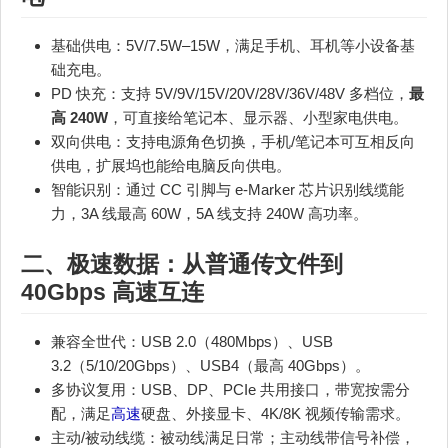
基础供电：5V/7.5W–15W，满足手机、耳机等小设备基
础充电。
PD 快充：支持 5V/9V/15V/20V/28V/36V/48V 多档位，
最
高 240W
，可直接给笔记本、显示器、小型家电供电。
双向供电：支持电源角色切换，手机/笔记本可互相反向
供电，扩展坞也能给电脑反向供电。
智能识别：通过 CC 引脚与 e‑Marker 芯片识别线缆能
力，3A 线最高 60W，5A 线支持 240W 高功率。
二、极速数据：从普通传文件到
40Gbps
高速
互连
兼容全世代：USB 2.0（480Mbps）、USB
3.2（5/10/20Gbps）、USB4（最高 40Gbps）。
多协议复用：USB、DP、PCIe 共用接口，带宽按需分
配，满足
高速
硬盘、外接显卡、4K/8K 视频传输需求。
主动/被动线缆：被动线满足日常；主动线带信号补偿，