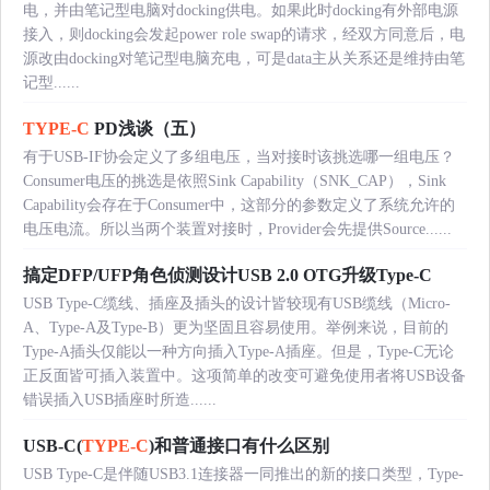
电，并由笔记型电脑对docking供电。如果此时docking有外部电源
接入，则docking会发起power role swap的请求，经双方同意后，电
源改由docking对笔记型电脑充电，可是data主从关系还是维持由笔
记型......
TYPE-C
PD浅谈（五）
有于USB-IF协会定义了多组电压，当对接时该挑选哪一组电压？
Consumer电压的挑选是依照Sink Capability（SNK_CAP），Sink
Capability会存在于Consumer中，这部分的参数定义了系统允许的
电压电流。所以当两个装置对接时，Provider会先提供Source......
搞定DFP/UFP角色侦测设计USB 2.0 OTG升级Type-C
USB Type-C缆线、插座及插头的设计皆较现有USB缆线（Micro-
A、Type-A及Type-B）更为坚固且容易使用。举例来说，目前的
Type-A插头仅能以一种方向插入Type-A插座。但是，Type-C无论
正反面皆可插入装置中。这项简单的改变可避免使用者将USB设备
错误插入USB插座时所造......
USB-C(
TYPE-C
)和普通接口有什么区别
USB Type-C是伴随USB3.1连接器一同推出的新的接口类型，Type-