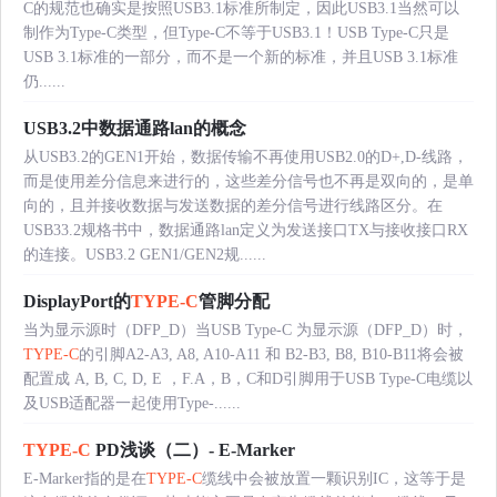
C的规范也确实是按照USB3.1标准所制定，因此USB3.1当然可以
制作为Type-C类型，但Type-C不等于USB3.1！USB Type-C只是
USB 3.1标准的一部分，而不是一个新的标准，并且USB 3.1标准
仍......
USB3.2中数据通路lan的概念
从USB3.2的GEN1开始，数据传输不再使用USB2.0的D+,D-线路，
而是使用差分信息来进行的，这些差分信号也不再是双向的，是单
向的，且并接收数据与发送数据的差分信号进行线路区分。在
USB33.2规格书中，数据通路lan定义为发送接口TX与接收接口RX
的连接。USB3.2 GEN1/GEN2规......
DisplayPort的
TYPE-C
管脚分配
当为显示源时（DFP_D）当USB Type-C 为显示源（DFP_D）时，
TYPE-C
的引脚A2-A3, A8, A10-A11 和 B2-B3, B8, B10-B11将会被
配置成 A, B, C, D, E ，F.A，B，C和D引脚用于USB Type-C电缆以
及USB适配器一起使用Type-......
TYPE-C
PD浅谈（二）- E-Marker
E-Marker指的是在
TYPE-C
缆线中会被放置一颗识别IC，这等于是