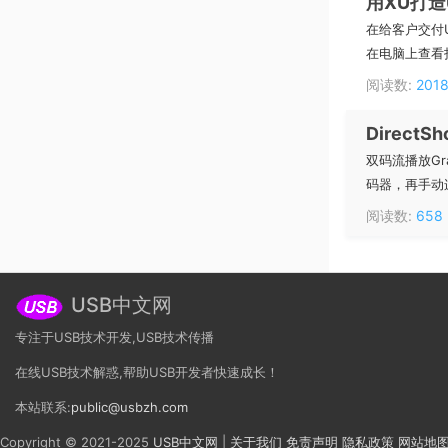
用XU打造
在给客户交付
在电脑上查看打
阅读数:
201
Direc
双码流播放Gr
码器，再手动连接r
阅读数:
658
USB中文网
专注于USB技术开发,USB技术传播
在线USB技术解惑,帮助USB开发者快速成长！
本站联系:
public@usbzh.com
Copyright © 2021-2025
USB中文网
|
关于我们
免责声明
隐私政策
网站地