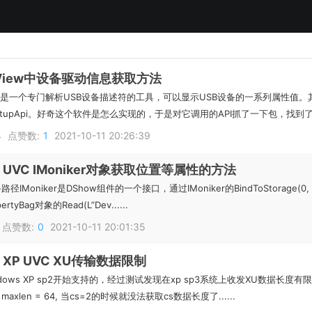
eeView中设备驱动信息获取方法
View是一个专门解析USB设备描述符的工具，可以显示USB设备的一系列属性
tupApi。好奇这个软件是怎么实现的，于是对它调用的API抓了一下包，找到了它
4
点赞数:
1
2021-10-11 20:26:39
s UVC IMoniker对象获取位置等属性的方法
Moniker是DShow组件的一个接口，通过IMoniker的BindToStorage(0, 0, II
rtyBag对象的Read(L”Dev......
点赞数:
0
2021-10-11 20:01:35
s XP UVC XU传输数据限制
ndows XP sp2开始支持的，经过测试发现在xp sp3系统上收发XU数据长度有限
&& maxlen = 64, 当cs=2的时候就没法获取cs数据长度了......