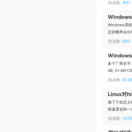
阅读数:
897
Window
Windows
定的概率会出现卡
阅读数:
895
Windo
多个厂商名字、
SB, 0x36FC9E
阅读数:
813
Linux对h
做了个自定义HI
级速度会快一些。
阅读数:
107