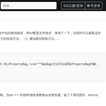
QQ注册/登录
帐号登录
值。其中包括驱动路径，和inf配置文件路径，查询了一下，没找到可以获取这些
的实现方法。（1）驱动路径获取方法......
D_IPropertyBag, (void **)&pBag)方法可以获取IPropertyBag对象，
制。当len >= 60的时候收发数据会反馈失败。搞了个测试固件，len(cs)