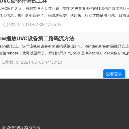
UVC命令行调试工具
UVC固件之后，有时客户会反馈问题，需要客户查看固件的打印信息或者执行
印信息，执行命令就好了。有想法就要行动起来，行动才能解决问题。目前该功能已经
8
点赞数:
1
2021-07-28 17:25:18
tShow播放UVC设备第二路码流方法
aphi图如上。双码流视频设备有两路捕获输出pin， RenderStream函数
ender，就可以显示了。示例代码// m_pGB 是 IGraphBuilder对象// m_pBF.
点赞数:
0
2021-05-06 14:30:20
查看更多
图
陕ICP备19020272号-5