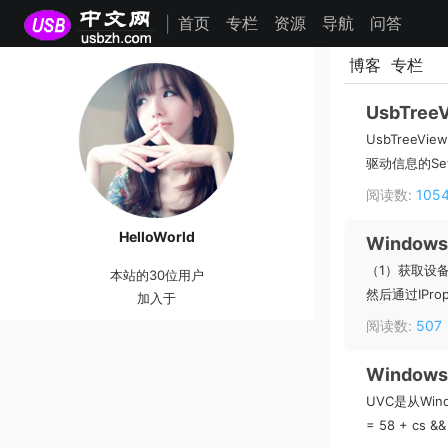
首页
专栏
资源
导航
问答
|
博客
专栏
UsbTr
UsbTree
驱动信息的Se
阅读数:
105
HelloWorld
Window
（1）获取设备路径I
本站的30位用户
然后通过IPrope
加入于
阅读数:
507
Window
UVC是从Wi
= 58 + cs 