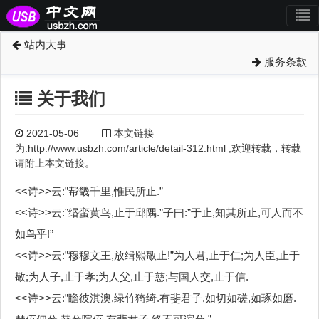
站内大事
服务条款
关于我们
2021-05-06
本文链接
为:http://www.usbzh.com/article/detail-312.html ,欢迎转载，转载
请附上本文链接。
<<诗>>云:”帮畿千里,惟民所止.”
<<诗>>云:”缗蛮黄鸟,止于邱隅.”子曰:”于止,知其所止,可人而不
如鸟乎!”
<<诗>>云:”穆穆文王,放缉熙敬止!”为人君,止于仁;为人臣,止于
敬;为人子,止于孝;为人父,止于慈;与国人交,止于信.
<<诗>>云:”瞻彼淇澳,绿竹猗绮.有斐君子,如切如磋,如琢如磨.