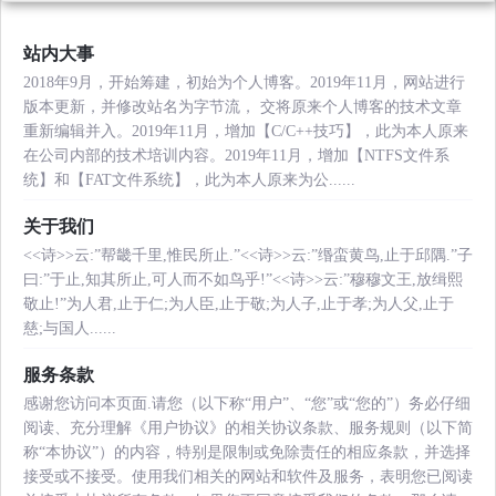
站内大事
2018年9月，开始筹建，初始为个人博客。2019年11月，网站进行
版本更新，并修改站名为字节流， 交将原来个人博客的技术文章
重新编辑并入。2019年11月，增加【C/C++技巧】，此为本人原来
在公司内部的技术培训内容。2019年11月，增加【NTFS文件系
统】和【FAT文件系统】，此为本人原来为公......
关于我们
<<诗>>云:”帮畿千里,惟民所止.”<<诗>>云:”缗蛮黄鸟,止于邱隅.”子
曰:”于止,知其所止,可人而不如鸟乎!”<<诗>>云:”穆穆文王,放缉熙
敬止!”为人君,止于仁;为人臣,止于敬;为人子,止于孝;为人父,止于
慈;与国人......
服务条款
感谢您访问本页面.请您（以下称“用户”、“您”或“您的”）务必仔细
阅读、充分理解《用户协议》的相关协议条款、服务规则（以下简
称“本协议”）的内容，特别是限制或免除责任的相应条款，并选择
接受或不接受。使用我们相关的网站和软件及服务，表明您已阅读