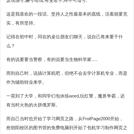
瑟佤佃兮,赫兮喧佤.有斐君子,终不可谊兮.”
这是我喜欢的一段话。坚持人之性最基本的底线，活着就要充
实，有所坚持。
记得在初中时，同在的桌位朋友们聊天，说自己将来要干什
么？
有的说要要当警察，有的说要当生物科学家….
而到自己时，说搞计算机吧，但绝不会去学计算机专业，而是
作为辅助转业来学。
一晃到了大学，和同学们包休练word,玩红警，魔兽争霸，还
有当时火热的火拼俄罗斯。
而自己当时也开始了学习网页之路，从FrotPage2000开始，
抢朝阳校区的图书管的免费电脑到开始了包机学习制作网页之