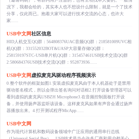
（邀请码制），有群内用户注册的，也有主动找本人要的。一般情
况下，我都会给的，其实本人也不想设什么限制，就是一个了技术
分享，仅此而已。抱着大家可以进行技术交流的心态，也许大
家......
USB中文网
社区信息
HID人机交互QQ群：564808376UAC音频QQ群：218581009UVC相
机QQ群：331552032BOT&UASP大容量存储QQ群：
258159197STC-USB单片机QQ群：315457461USB技术交流QQ群
2:580684376USB技术交流QQ群：952873936......
USB中文网
虚拟麦克风驱动程序视频演示
0.整个软件的框架如图1.安装虚拟麦克风由于本人机器处于是禁用
驱动签名模式，所以会弹出签名询问对话框2.打开设备管理器可以
看到虚拟的麦克风USBZH Microphone3.在音频控制面板打开设
备，并使用扬声器监听该设备。这样麦克风如果有声音会通过扬声
器播放出来。4.打开测试程序MicApp......
USB中文网
作为现代计算机和数码设备领域中广泛应用的通用串行总线
（Universal Serial Bus），USB技术是当今许多厂商和用户都关心