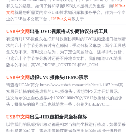
和关注的话题。如何了解和掌握USB技术显得尤为重要，而
USB中
文网
就是您所需要的专业USB技术知识库和服务平台。作为一个专
业的USB技术交流平台，
USB中文网
致力于......
USB中文网
出品-UVC视频格式协商协议分析工具
有没有对USB摄像头在打开时数据协商时的UVC视频流接口控制请
求的几十个字节分析有时有点郁闷，手动分析又麻烦，写个工具感
觉又划不来。有时没办法为，为了定位问题所在，还得手动分析，
但这几十个字节在分析时还得不停地查文档。我们知道UVC随着
版本的不同，其VS_PROBE_CONTROL和VS_COM......
USB中文网
虚拟UVC摄像头DEMO演示
请查看UCAM简介 https://www.usbzh.com/article/detail-1187.html其
实最开始搞的就是虚拟的UVC摄像头，没想到今天才开始展示。
这次展示的是自己虚拟4个1920X1080x30的NV12数据格式的摄像
头，摄像头的编号自己也就随意一些，分别为UsbzhVC......
USB中文网
出品-HID虚拟全局坐标鼠标
以往我们的鼠标指针移动都是相对当前的坐标进行移动，如果要移
动到指定的位置，需要不停地获取当前应用层的鼠标指针进行逼