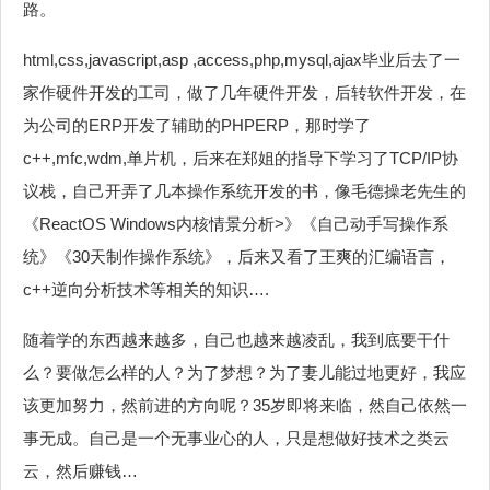
路。
html,css,javascript,asp ,access,php,mysql,ajax毕业后去了一
家作硬件开发的工司，做了几年硬件开发，后转软件开发，在
为公司的ERP开发了辅助的PHPERP，那时学了
c++,mfc,wdm,单片机，后来在郑姐的指导下学习了TCP/IP协
议栈，自己开弄了几本操作系统开发的书，像毛德操老先生的
《ReactOS Windows内核情景分析>》《自己动手写操作系
统》《30天制作操作系统》，后来又看了王爽的汇编语言，
c++逆向分析技术等相关的知识….
随着学的东西越来越多，自己也越来越凌乱，我到底要干什
么？要做怎么样的人？为了梦想？为了妻儿能过地更好，我应
该更加努力，然前进的方向呢？35岁即将来临，然自己依然一
事无成。自己是一个无事业心的人，只是想做好技术之类云
云，然后赚钱…