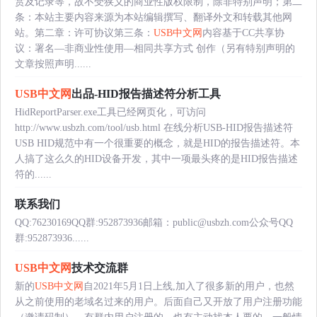
赏及记录等，故不受狭义的商业性版权限制，除非特别声明；第二
条：本站主要内容来源为本站编辑撰写、翻译外文和转载其他网
站。第二章：许可协议第三条：
USB中文网
内容基于CC共享协
议：署名—非商业性使用—相同共享方式 创作（另有特别声明的
文章按照声明......
USB中文网
出品-HID报告描述符分析工具
HidReportParser.exe工具已经网页化，可访问
http://www.usbzh.com/tool/usb.html 在线分析USB-HID报告描述符
USB HID规范中有一个很重要的概念，就是HID的报告描述符。本
人搞了这么久的HID设备开发，其中一项最头疼的是HID报告描述
符的......
联系我们
QQ:76230169QQ群:952873936邮箱：public@usbzh.com公众号QQ
群:952873936......
USB中文网
技术交流群
新的
USB中文网
自2021年5月1日上线,加入了很多新的用户，也然
从之前使用的老域名过来的用户。后面自己又开放了用户注册功能