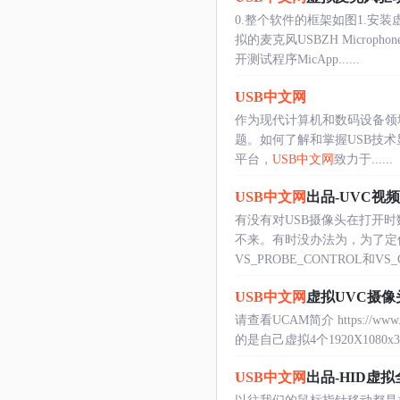
0.整个软件的框架如图1.安
拟的麦克风USBZH Micr
开测试程序MicApp......
USB中文网
作为现代计算机和数码设备领域中广
题。如何了解和掌握USB技
平台，
USB中文网
致力于......
USB中文网
出品-UVC视
有没有对USB摄像头在打开
不来。有时没办法为，为了定
VS_PROBE_CONTROL和VS_CO
USB中文网
虚拟UVC摄像
请查看UCAM简介 https://w
的是自己虚拟4个1920X1080
USB中文网
出品-HID虚