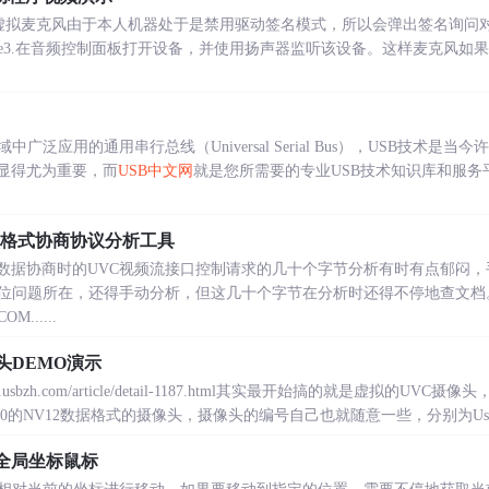
装虚拟麦克风由于本人机器处于是禁用驱动签名模式，所以会弹出签名询问
ophone3.在音频控制面板打开设备，并使用扬声器监听该设备。这样麦克风
泛应用的通用串行总线（Universal Serial Bus），USB技术
术显得尤为重要，而
USB中文网
就是您所需要的专业USB技术知识库和服务
频格式协商协议分析工具
时数据协商时的UVC视频流接口控制请求的几十个字节分析有时有点郁闷
位问题所在，还得手动分析，但这几十个字节在分析时还得不停地查文档
M......
头DEMO演示
ww.usbzh.com/article/detail-1187.html其实最开始搞的就是虚拟
x30的NV12数据格式的摄像头，摄像头的编号自己也就随意一些，分别为UsbzhVC
拟全局坐标鼠标