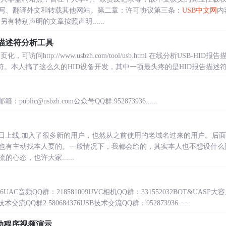
写、翻译外文和转载其他网站。第二章：许可协议第三条：
USB中文网
内
有特别声明的文章按照声明......
告描述符分析工具
已经网页化，可访问http://www.usbzh.com/tool/usb.html 在线分析USB
。本人搞了这么久的HID设备开发，其中一项最头疼的是HID报告描述符的..
邮箱：public@usbzh.com公众号QQ群:952873936......
5月1日上线,加入了很多新的用户，也然从之前使用的老域名过来的用户。
也有主动找本人要的。一般情况下，我都会给的，其实本人也不想设什么
心态，也许大家......
6UAC音频QQ群：218581009UVC相机QQ群：331552032BOT&UASP大容
术交流QQ群2:580684376USB技术交流QQ群：952873936......
动程序视频演示