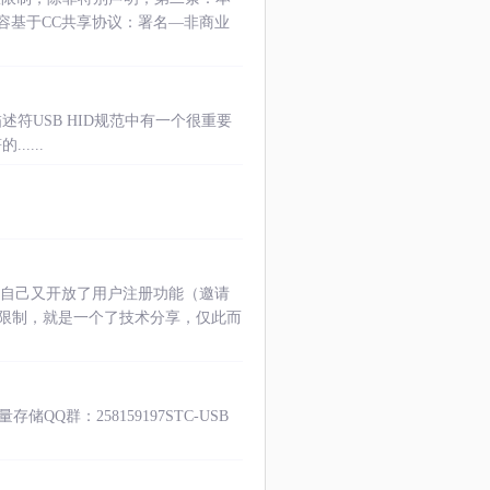
容基于CC共享协议：署名—非商业
-HID报告描述符USB HID规范中有一个很重要
....
后面自己又开放了用户注册功能（邀请
限制，就是一个了技术分享，仅此而
量存储QQ群：258159197STC-USB