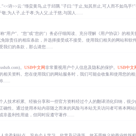
.”<<诗>>云:”缗蛮黄鸟,止于邱隅.”子曰:”于止,知其所止,可人而不如鸟乎!
敬;为人子,止于孝;为人父,止于慈;与国人......
称“用户”、“您”或“您的”）务必仔细阅读、充分理解《用户协议》的相
或免除责任的相应条款，并选择接受或不接受。使用我们相关的网站和软
们的条款，那么请您......
usbzh.com)。
USB中文网
非常重视用户个人信息及隐私的保护。
USB中文
询的相关资料。您在使用我们的网站服务时，我们可能会收集和使用您的相
....
个人技术积累、经验分享和一些官方资料经过个人的翻译消化归纳，很少
正确性。通过使用本站内容随之而来的风险与本站无关访问者可将本网站
盈利性用途，但同时应遵守著作......
个人非盈利站点，旨在个人学习、欣赏及记录等，故不受狭义的商业性版