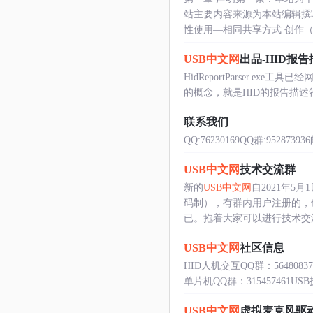
站主要内容来源为本站编辑撰
性使用—相同共享方式 创作（另
USB中文网
出品-HID报
HidReportParser.exe工具
的概念，就是HID的报告描述符
联系我们
QQ:76230169QQ群:952873936
USB中文网
技术交流群
新的
USB中文网
自2021年
码制），有群内用户注册的，
已。抱着大家可以进行技术交流的
USB中文网
社区信息
HID人机交互QQ群：56480837
单片机QQ群：315457461USB技
USB中文网
虚拟麦克风驱