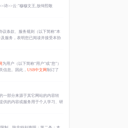
”<<诗>>云:”穆穆文王,放缉熙敬
关协议条款、服务规则（以下简称“本
件及服务，表明您已阅读并接受本协
网
为用户（以下简称“用户”或“您”）
关信息。因此，
USB中文网
制订了
的一部分来源于其它网站的内容转
提供的内容或服务用于个人学习、研
权限制，除非特别声明；第二条：本