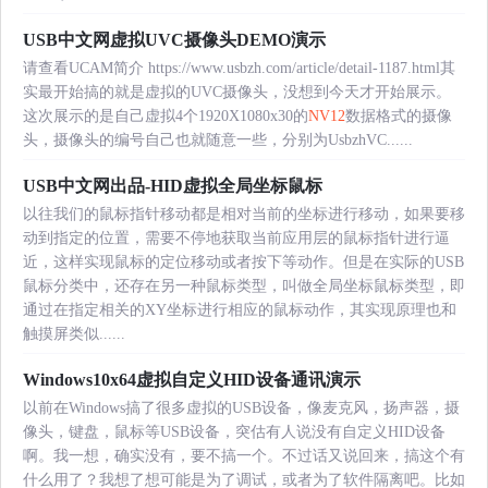
USB中文网虚拟UVC摄像头DEMO演示
请查看UCAM简介 https://www.usbzh.com/article/detail-1187.html其
实最开始搞的就是虚拟的UVC摄像头，没想到今天才开始展示。
这次展示的是自己虚拟4个1920X1080x30的
NV12
数据格式的摄像
头，摄像头的编号自己也就随意一些，分别为UsbzhVC......
USB中文网出品-HID虚拟全局坐标鼠标
以往我们的鼠标指针移动都是相对当前的坐标进行移动，如果要移
动到指定的位置，需要不停地获取当前应用层的鼠标指针进行逼
近，这样实现鼠标的定位移动或者按下等动作。但是在实际的USB
鼠标分类中，还存在另一种鼠标类型，叫做全局坐标鼠标类型，即
通过在指定相关的XY坐标进行相应的鼠标动作，其实现原理也和
触摸屏类似......
Windows10x64虚拟自定义HID设备通讯演示
以前在Windows搞了很多虚拟的USB设备，像麦克风，扬声器，摄
像头，键盘，鼠标等USB设备，突估有人说没有自定义HID设备
啊。我一想，确实没有，要不搞一个。不过话又说回来，搞这个有
什么用了？我想了想可能是为了调试，或者为了软件隔离吧。比如