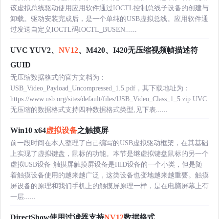
该虚拟总线驱动使用应用软件通过IOCTL控制总线子设备的创建与
卸载。驱动安装完成后，是一个单纯的USB虚拟总线。应用软件通
过发送自定义IOCTL码IOCTL_BUSEN......
UVC YUV2、
NV12
、M420、I420无压缩视频帧描述符
GUID
无压缩数据格式的官方文档为：
USB_Video_Payload_Uncompressed_1.5.pdf，其下载地址为：
https://www.usb.org/sites/default/files/USB_Video_Class_1_5.zip UVC
无压缩的数据格式支持四种数据格式类型,见下表......
Win10 x64
虚拟设备
之触摸屏
前一段时间在本人整理了自己编写的USB虚拟驱动框架，在其基础
上实现了虚拟键盘，鼠标的功能。本节是继虚拟键盘鼠标的另一个
虚拟USB设备-触摸屏触摸屏设备是HID设备的一个小类，但是随
着触摸设备使用的越来越广泛，这类设备也变地越来越重要。触摸
屏设备的原理和我们手机上的触摸屏原理一样，是在电脑屏幕上有
一层......
DirectShow使用过滤器支持
NV12
数据格式