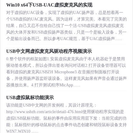
Win10 x64下USB-UAC虚拟麦克风的实现
对于虚拟的UAC设备，实现了虚拟的UAC扬声器，总是想着再一
个USB虚拟的UAC麦克风。因为这样，才算完美。本着完了完美的
结果，自己又忍不住给自己找了一个活-USB虚拟麦克风虚拟麦克
风的大体开发和USB虚拟扬声器类似，只是一个是输入设备，另一
个是输出设备而已。所以参考UAC规范，基于UAC虚拟扬声......
USB中文网虚拟麦克风驱动程序视频演示
0.整个软件的框架如图1.安装虚拟麦克风由于本人机器处于是禁用
驱动签名模式，所以会弹出签名询问对话框2.打开设备管理器可以
看到虚拟的麦克风USBZH Microphone3.在音频控制面板打开设
备，并使用扬声器监听该设备。这样麦克风如果有声音会通过扬声
器播放出来。4.打开测试程序MicApp......
USB虚拟鼠标功能演示
该功能是USB中文网的开发例程，其设计原理见：
http://www.usbzh.com/article/detail-476.html使用驱动程序实现的是
虚拟USB鼠标功能。鼠标的事件由应用应用层下发：当前完成的功
能：鼠标指针的移动鼠标的点击事件动态创建和销毁鼠标设备支持
WIN7,WIN10 ......