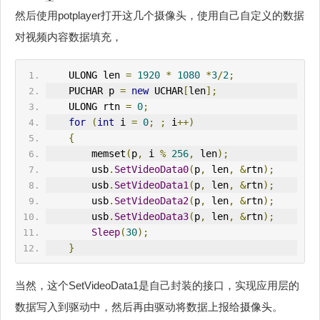
然后使用potplayer打开这几个摄像头，使用自己自定义的数据
对视频内容数据填充，
    ULONG len 
=
1920
*
1080
*
3
/
2
;
    PUCHAR p 
=
new
 UCHAR
[
len
];
    ULONG rtn 
=
0
;
for
(
int
 i 
=
0
;
;
 i
++)
{
        memset
(
p
,
 i 
%
256
,
 len
);
        usb
.
SetVideoData0
(
p
,
 len
,
&
rtn
);
        usb
.
SetVideoData1
(
p
,
 len
,
&
rtn
);
        usb
.
SetVideoData2
(
p
,
 len
,
&
rtn
);
        usb
.
SetVideoData3
(
p
,
 len
,
&
rtn
);
Sleep
(
30
);
}
当然，这个SetVideoData1是自己封装的接口，实现应用层的
数据写入到驱动中，然后再由驱动将数据上报给摄像头。