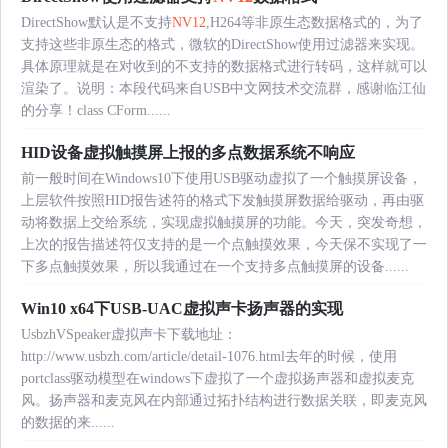
DirectShow默认是不支持
NV12
,H264等非原生态数据格式的，为了
支持这些非原生态的格式，微软的DirectShow使用过滤器来实现。
具体原理就是在对收到的不支持的数据格式进行转码，这样就可以
渲染了。说明：本段代码来自USB中文网技术交流群，感谢临江仙
的分享！class CForm......
HID设备虚拟触摸屏上报的多点数据系统不响应
前一般时间在Windows10下使用USB驱动虚拟了一个触摸屏设备，
上层软件按照HID报告述符的格式下发触摸屏数据给驱动，再由驱
动将数据上交给系统，实现虚拟触摸屏的功能。今天，突发奇想，
上次的报告描述符仅支持的是一个点触摸效果，今天保不实现了一
下多点触摸效果，所以我通过在一个支持多点触摸屏的设备......
Win10 x64下USB-UAC虚拟声卡扬声器的实现
UsbzhVSpeaker虚拟声卡下载地址：
http://www.usbzh.com/article/detail-1076.html去年的时候，使用
portclass驱动模型在windows下虚拟了一个虚拟扬声器和虚拟麦克
风。扬声器和麦克风在内部通过拓扑结构进行数据关联，即麦克风
的数据的来......