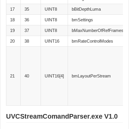
17
35
UINT8
bBitDepthLuma
18
36
UINT8
bmSettings
19
37
UINT8
bMaxNumberOfRefFramesPl
20
38
UINT16
bmRateControlModes
21
40
UINT16[4]
bmLayoutPerStream
UVCStreamComandParser.exe V1.0