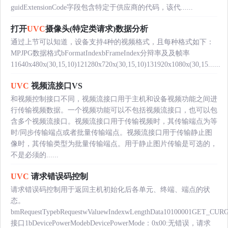
guidExtensionCode字段包含特定于供应商的代码，该代......
打开
UVC
摄像头(特定类请求)数据分析
通过上节可以知道，设备支持4种的视频格式，且每种格式如下：
MPJPG数据格式bFormatIndexbFrameIndex分辩率及及帧率
11640x480x(30,15,10)121280x720x(30,15,10)131920x1080x(30,15......
UVC
视频流接口VS
和视频控制接口不同，视频流接口用于主机和设备视频功能之间进
行传输视频数据。一个视频功能可以不包括视频流接口，也可以包
含多个视频流接口。视频流接口用于传输视频时，其传输端点为等
时/同步传输端点或者批量传输端点。视频流接口用于传输静止图
像时，其传输类型为批量传输端点。用于静止图片传输是可选的，
不是必须的......
UVC
请求错误码控制
请求错误码控制用于返回主机初始化后各单元、终端、端点的状
态。
bmRequestTypebRequestwValuewIndexwLengthData10100001GET_CU
接口1bDevicePowerModebDevicePowerMode：0x00:无错误，请求