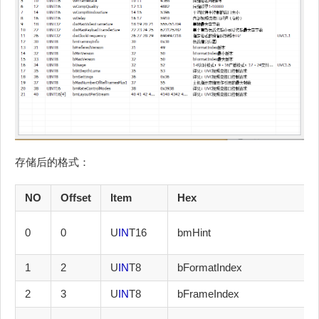
存储后的格式：
NO
Offset
Item
Hex
0
0
U
IN
T16
bmHint
1
2
U
IN
T8
bFormatIndex
2
3
U
IN
T8
bFrameIndex