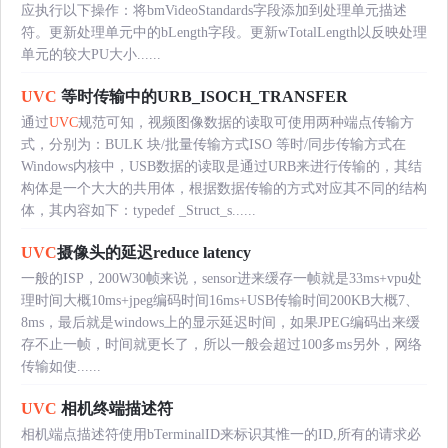
应执行以下操作：将bmVideoStandards字段添加到处理单元描述
符。更新处理单元中的bLength字段。更新wTotalLength以反映处理
单元的较大PU大小......
UVC
等时传输中的URB_ISOCH_TRANSFER
通过
UVC
规范可知，视频图像数据的读取可使用两种端点传输方
式，分别为：BULK 块/批量传输方式ISO 等时/同步传输方式在
Windows内核中，USB数据的读取是通过URB来进行传输的，其结
构体是一个大大的共用体，根据数据传输的方式对应其不同的结构
体，其内容如下：typedef _Struct_s......
UVC
摄像头的延迟reduce latency
一般的ISP，200W30帧来说，sensor进来缓存一帧就是33ms+vpu处
理时间大概10ms+jpeg编码时间16ms+USB传输时间200KB大概7、
8ms，最后就是windows上的显示延迟时间，如果JPEG编码出来缓
存不止一帧，时间就更长了，所以一般会超过100多ms另外，网络
传输如使......
UVC
相机终端描述符
相机端点描述符使用bTerminalID来标识其惟一的ID,所有的请求必