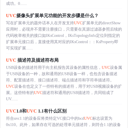
成功。0......
UVC
摄像头扩展单元功能的开发步骤是什么？
写在扩展单元的题外话本人在开发支持
UVC
扩展单元的directShow
应用时，必现并不需要注册接口，只需要在其源过滤器参照后续的
代码枚举相关的接口如IKsControl，IKsTopologyInfo定位到指定的
扩展单元接口后，直接使用其对应的IKsControl：：KsProperty即
可实现扩展......
UVC
描述符及描述符布局
USB设备的描述符用于向主机报告其设备的属性信息，
UVC
设备属
于USB设备的一种，故和通用的USB设备一样，也包含设备描述
符、配置描述符、接口描述符、端点描述符和字符串描述符。
UVC
设备在也定义了一些特有的描述符，用于对USB视频设备的扩
展。这些特有的
UVC
描述符和通用的USB描述符，共同组成了
UV......
UVC
1.0和
UVC
1.1有什么区别
符合uvc1.1的设备应将类特定VC接口中的bcd
UVC
标志设置为
0x110。此外，如果存在可选的处理单元描述符，则符合1.1的设备