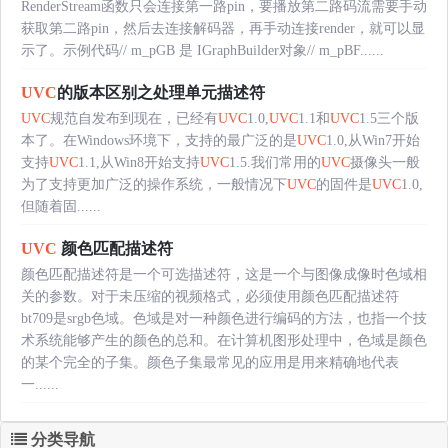
RenderStream函数只会连接第一路pin，要播放第二路码流需要手动
获取第二路pin，然后去连接解码器，再手动连接render，就可以显
示了。示例代码// m_pGB 是 IGraphBuilder对象// m_pBF......
UVC
的版本区别之处理单元描述符
UVC
规范自发布到现在，已经有
UVC
1.0,
UVC
1.1和
UVC
1.5三个版
本了。在Windows环境下，支持的最广泛的是
UVC
1.0,从Win7开始
支持
UVC
1.1,从Win8开始支持
UVC
1.5.我们常用的
UVC
摄像头一般
为了支持更加广泛的操作系统，一般情况下
UVC
的固件是
UVC
1.0,
但随着固......
UVC
颜色匹配描述符
颜色匹配描述符是一个可选描述符，这是一个与图像成像时色域相
关的参数。对于未压缩的视频格式，必须使用颜色匹配描述符
bt709是srgb色域。色域是对一种颜色进行编码的方法，也指一个技
术系统能够产生的颜色的总和。在计算机图形处理中，色域是颜色
的某个完全的子集。颜色子集最常见的应用是用来精确地代表
一......
分类导航