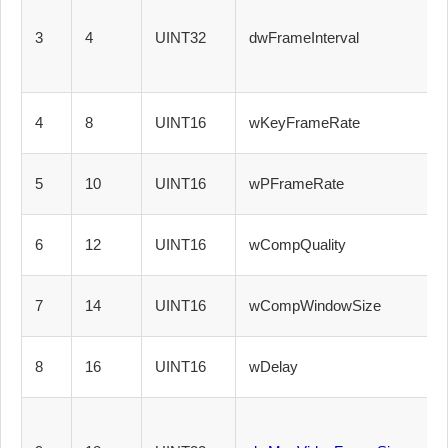
3
4
UINT32
dwFrameInterval
4
8
UINT16
wKeyFrameRate
5
10
UINT16
wPFrameRate
6
12
UINT16
wCompQuality
7
14
UINT16
wCompWindowSize
8
16
UINT16
wDelay