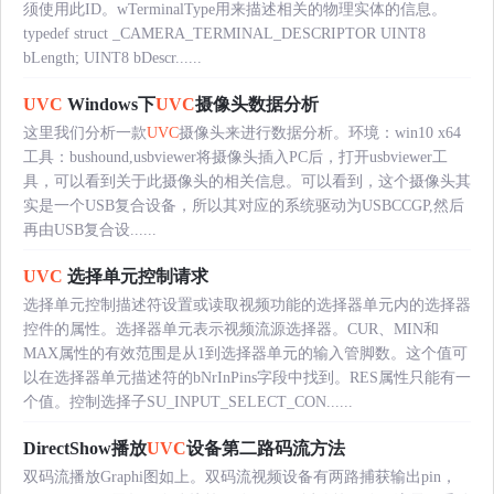
须使用此ID。wTerminalType用来描述相关的物理实体的信息。
typedef struct _CAMERA_TERMINAL_DESCRIPTOR UINT8
bLength; UINT8 bDescr......
UVC
Windows下
UVC
摄像头数据分析
这里我们分析一款
UVC
摄像头来进行数据分析。环境：win10 x64
工具：bushound,usbviewer将摄像头插入PC后，打开usbviewer工
具，可以看到关于此摄像头的相关信息。可以看到，这个摄像头其
实是一个USB复合设备，所以其对应的系统驱动为USBCCGP,然后
再由USB复合设......
UVC
选择单元控制请求
选择单元控制描述符设置或读取视频功能的选择器单元内的选择器
控件的属性。选择器单元表示视频流源选择器。CUR、MIN和
MAX属性的有效范围是从1到选择器单元的输入管脚数。这个值可
以在选择器单元描述符的bNrInPins字段中找到。RES属性只能有一
个值。控制选择子SU_INPUT_SELECT_CON......
DirectShow播放
UVC
设备第二路码流方法
双码流播放Graphi图如上。双码流视频设备有两路捕获输出pin，