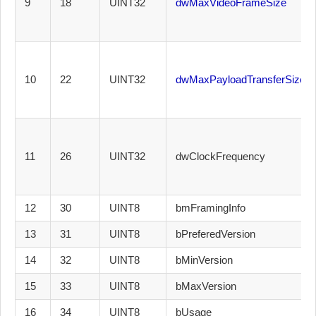
9
18
UINT32
dwMaxVideoFrameSize
10
22
UINT32
dwMaxPayloadTransferSize
11
26
UINT32
dwClockFrequency
12
30
UINT8
bmFramingInfo
13
31
UINT8
bPreferedVersion
14
32
UINT8
bMinVersion
15
33
UINT8
bMaxVersion
16
34
UINT8
bUsage