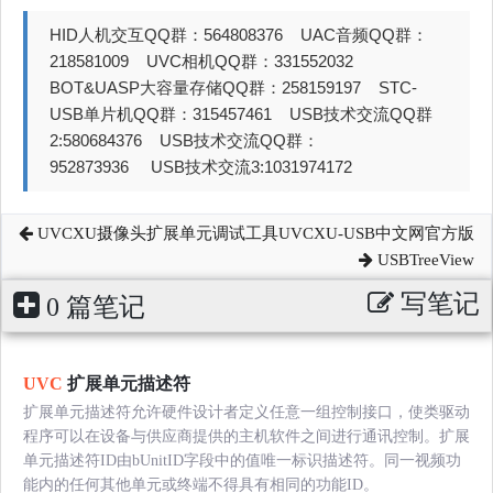
HID人机交互QQ群：564808376 UAC音频QQ群：
218581009 UVC相机QQ群：331552032
BOT&UASP大容量存储QQ群：258159197 STC-
USB单片机QQ群：315457461 USB技术交流QQ群
2:580684376 USB技术交流QQ群：
952873936 USB技术交流3:1031974172
UVCXU摄像头扩展单元调试工具UVCXU-USB中文网官方版
USBTreeView
写笔记
0 篇笔记
UVC
扩展单元描述符
扩展单元描述符允许硬件设计者定义任意一组控制接口，使类驱动
程序可以在设备与供应商提供的主机软件之间进行通讯控制。扩展
单元描述符ID由bUnitID字段中的值唯一标识描述符。同一视频功
能内的任何其他单元或终端不得具有相同的功能ID。