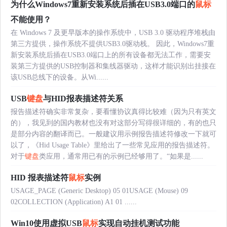
为什么Windows7重新安装系统后插在USB3.0端口的
鼠标
不能使用？
在 Windows 7 及更早版本的操作系统中，USB 3.0 驱动程序堆栈由
第三方提供，操作系统不提供USB3.0驱动栈。 因此，Windows7重
新安装系统后插在USB3.0端口上的所有设备都无法工作，需要安
装第三方提供的USB控制器和集线器驱动，这样才能识别出挂接在
该USB总线下的设备。从Wi......
USB
键盘
与HID报表描述符关系
报告描述符确实非常复杂，要看懂协议真得比较难（因为只有英文
的），我见到的国内教材也没有对这部分写得很详细的，有的也只
是部分内容的翻译而已。一般建议用示例报告描述符修改一下就可
以了，《Hid Usage Table》里给出了一些常见应用的报告描述符。
对于
键盘
类应用，通常用已有的示例已经够用了。“如果是......
HID 报表描述符
鼠标
实例
USAGE_PAGE (Generic Desktop) 05 01USAGE (Mouse) 09
02COLLECTION (Application) A1 01 ......
Win10使用虚拟USB
鼠标
实现自动挂机测试功能