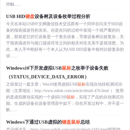
持触......
USB HID
键盘
设备树及设备枚举过程分析
今天在本站USB中文网微信技术交流群有一个同学在问关于HID设
备的报表描述符的东东。但是在问的过程中发现一个很严重的问
题，那就是它的它设备是一个复合设备，导致设备树比较复杂，关
于报表描述符与接口描述符等之间的相关对应关系不是很清楚。为
此，本人手中刚好有一个本人认为USB HID设备中相对比较复杂的
设......
Windows10下开发虚拟USB
鼠标
之枚举子设备失败
（STATUS_DEVICE_DATA_ERROR）
之前发过一篇文章：Win10使用虚拟USB
鼠标
实现自动挂机测试功
能（文章地址：http://www.usbzh.com/article/detail-476.html ） 使用
的是虚拟驱动实现的一个虚拟USB
鼠标
，实现了产品的自动测试功
能。生成的设备在设备管理器中如下：但在开发过程中，并不是一
帆......
Windows下通过USB虚拟的
键盘
鼠标
总结
产品级详见：https://www.usbzh.com/article/detail-1182.html哐哐铛