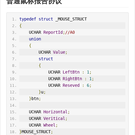
普通鼠标报告协议
typedef
struct
 _MOUSE_STRUCT
{
    UCHAR 
ReportId
;
//A0
union
{
        UCHAR 
Value
;
struct
{
            UCHAR 
LeftBtn
:
1
;
            UCHAR 
RightBtn
:
1
;
            UCHAR 
Reseved
:
6
;
}
u
;
}
btn
;
    UCHAR 
Horizontal
;
    UCHAR 
Veritical
;
    UCHAR 
Wheel
;
}
MOUSE_STRUCT
;