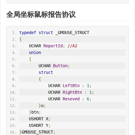
全局坐标鼠标报告协议
typedef
struct
 _GMOUSE_STRUCT
{
    UCHAR 
ReportId
;
//A2
union
{
        UCHAR 
Button
;
struct
{
            UCHAR 
LeftBtn
:
1
;
            UCHAR 
RightBtn
:
1
;
            UCHAR 
Reseved
:
6
;
}
u
;
}
btn
;
    USHORT X
;
    USHORT Y
;
}
GMOUSE_STRUCT
;