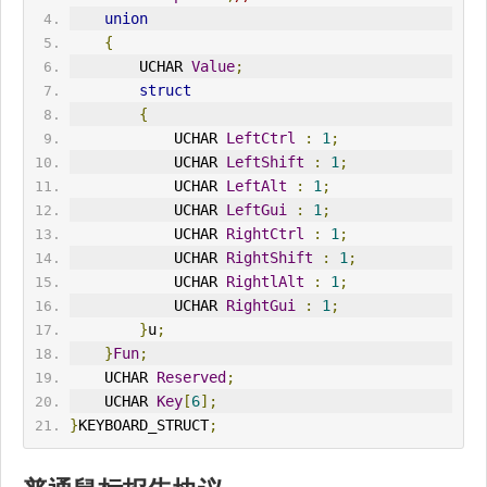
union
{
        UCHAR 
Value
;
struct
{
            UCHAR 
LeftCtrl
:
1
;
            UCHAR 
LeftShift
:
1
;
            UCHAR 
LeftAlt
:
1
;
            UCHAR 
LeftGui
:
1
;
            UCHAR 
RightCtrl
:
1
;
            UCHAR 
RightShift
:
1
;
            UCHAR 
RightlAlt
:
1
;
            UCHAR 
RightGui
:
1
;
}
u
;
}
Fun
;
    UCHAR 
Reserved
;
    UCHAR 
Key
[
6
];
}
KEYBOARD_STRUCT
;