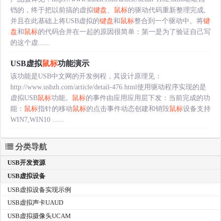
铛的，终于把以前搞的虚拟
键盘
、
鼠标
的驱动代码重新整理完成,
并且在此基础上将USB虚拟的
键盘
和
鼠标
整合到一个驱动中。将
键
盘
和
鼠标
的代码合并在一起的原因很简单：第一是为了验证自己写
的这个虚......
USB虚拟
鼠标
功能演示
该功能是USB中文网的开发例程，其设计原理见：
http://www.usbzh.com/article/detail-476.html使用驱动程序实现的是
虚拟USB
鼠标
功能。
鼠标
的事件由应用应用层下发：当前完成的功
能：
鼠标
指针的移动
鼠标
的点击事件动态创建和销毁
鼠标
设备支持
WIN7,WIN10 ......
分类导航
USB开发资源
USB虚拟设备
USB虚拟设备实现示例
USB虚拟声卡UAUD
USB虚拟摄像头UCAM