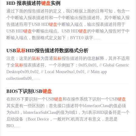
HID 报表描述符
键盘
实例
通过下面的报告描述符的定义，我们根据上面的注释可知，包含一
个中断输入报表描述符和一个中断输出报告描述符。其中断输入报
告描述符用于USB HID
键盘
中断输入端点，输出报表描述符用于
USB HID
键盘
中断输出端点。USB HID
键盘
的中断输入报告对于中
断输入端点，数据格式定义如下：BYTE0:该字......
USB
鼠标
HID报告描述符数据格式分析
注意：这里的
鼠标
为普通
鼠标
报告描述符的信息解释，其并不适用
于全
鼠标
报表描述符。一个示例如下：0x05,0x01, // Global Generic
Desktop0x09,0x02, // Local Mouse0xa1,0x01, // Main app
collection0x09,......
BIOS下识别USB
键盘
在BIOS下要识别一个USB
键盘
和在操作系统下识别一个USB
键盘
其实是有一些区别的：首先接口描述符中bInterfaceClass的值必须
为0x03，bInterfaceSubClass的值为0或1，为1表示HID设备符是一个
启动设备（Boot Device，一般对PC机而言才有意义，意思是
BIO......