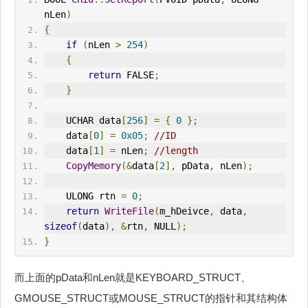
nLen
)
{
if
(
nLen 
>
254
)
{
return
 FALSE
;
}
    UCHAR data
[
256
]
=
{
0
};
    data
[
0
]
=
0x05
;
//ID
    data
[
1
]
=
 nLen
;
//length
CopyMemory
(&
data
[
2
],
 pData
,
 nLen
);
    ULONG rtn 
=
0
;
return
WriteFile
(
m_hDeivce
,
 data
,
sizeof
(
data
),
&
rtn
,
 NULL
);
}
而上面的pData和nLen就是KEYBOARD_STRUCT、
GMOUSE_STRUCT或MOUSE_STRUCT的指针和其结构体