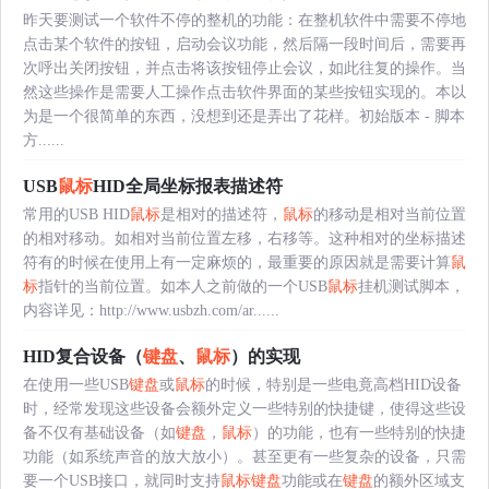
昨天要测试一个软件不停的整机的功能：在整机软件中需要不停地
点击某个软件的按钮，启动会议功能，然后隔一段时间后，需要再
次呼出关闭按钮，并点击将该按钮停止会议，如此往复的操作。当
然这些操作是需要人工操作点击软件界面的某些按钮实现的。本以
为是一个很简单的东西，没想到还是弄出了花样。初始版本 - 脚本
方......
USB
鼠标
HID全局坐标报表描述符
常用的USB HID
鼠标
是相对的描述符，
鼠标
的移动是相对当前位置
的相对移动。如相对当前位置左移，右移等。这种相对的坐标描述
符有的时候在使用上有一定麻烦的，最重要的原因就是需要计算
鼠
标
指针的当前位置。如本人之前做的一个USB
鼠标
挂机测试脚本，
内容详见：http://www.usbzh.com/ar......
HID复合设备（
键盘
、
鼠标
）的实现
在使用一些USB
键盘
或
鼠标
的时候，特别是一些电竟高档HID设备
时，经常发现这些设备会额外定义一些特别的快捷键，使得这些设
备不仅有基础设备（如
键盘
，
鼠标
）的功能，也有一些特别的快捷
功能（如系统声音的放大放小）。甚至更有一些复杂的设备，只需
要一个USB接口，就同时支持
鼠标
键盘
功能或在
键盘
的额外区域支