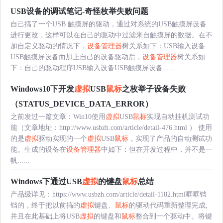
USB设备的调试笔记-奇怪枚举失败问题
自己搞了一个USB 触摸屏的驱动，通过对系统的USB触摸屏设备
进行更改，这样可以在自己的驱动中过滤来自触摸屏的数据。在不
加自定义驱动的情况下，
设备管理器
树关系如下：USB输入设备
USB触摸屏设备而加上自己的设备驱动后，
设备管理器
树关系如
下：自己的驱动程序USB输入设备USB触摸屏设备......
Windows10下开发
虚拟
USB
鼠标
之枚举子设备失败
（STATUS_DEVICE_DATA_ERROR）
之前发过一篇文章：Win10使用
虚拟
USB
鼠标
实现自动挂机测试功
能（文章地址：http://www.usbzh.com/article/detail-476.html ） 使用
的是
虚拟
驱动实现的一个
虚拟
USB
鼠标
，实现了产品的自动测试功
能。生成的设备在
设备管理器
中如下：但在开发过程中，并不是一
帆......
Windows下通过USB
虚拟
的键盘
鼠标
总结
产品级详见：https://www.usbzh.com/article/detail-1182.html哐哐铛
铛的，终于把以前搞的
虚拟
键盘、
鼠标
的驱动代码重新整理完成,
并且在此基础上将USB
虚拟
的键盘和
鼠标
整合到一个驱动中。将键