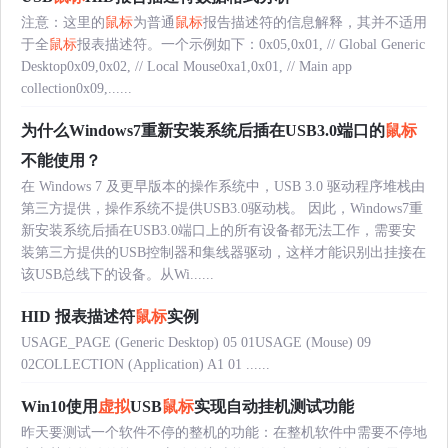
注意：这里的
鼠标
为普通
鼠标
报告描述符的信息解释，其并不适用
于全
鼠标
报表描述符。一个示例如下：0x05,0x01, // Global Generic
Desktop0x09,0x02, // Local Mouse0xa1,0x01, // Main app
collection0x09,......
为什么Windows7重新安装系统后插在USB3.0端口的
鼠标
不能使用？
在 Windows 7 及更早版本的操作系统中，USB 3.0 驱动程序堆栈由
第三方提供，操作系统不提供USB3.0驱动栈。 因此，Windows7重
新安装系统后插在USB3.0端口上的所有设备都无法工作，需要安
装第三方提供的USB控制器和集线器驱动，这样才能识别出挂接在
该USB总线下的设备。从Wi......
HID 报表描述符
鼠标
实例
USAGE_PAGE (Generic Desktop) 05 01USAGE (Mouse) 09
02COLLECTION (Application) A1 01 ......
Win10使用
虚拟
USB
鼠标
实现自动挂机测试功能
昨天要测试一个软件不停的整机的功能：在整机软件中需要不停地