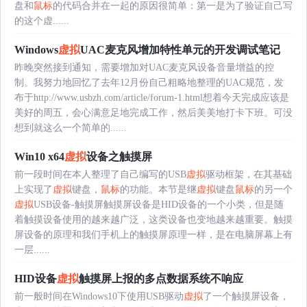
盘和
鼠标
的代码合并在一起的原因很简单：第一是为了验证自己写
的这个虚......
Windows
虚拟
UAC麦克风增加特性单元的开发调试笔记
昨晚突然接到通知，需要增加对UAC麦克风设备音量增益的控
制。我努力地回忆了去年12月份自己粗略地整理的UAC规范，发
布于http://www.usbzh.com/article/forum-1.html想着今天完成应该是
美好的周五，会心满意足地完成工作，然后美美地打卡下班。可没
想到就这么一个简单的......
Win10 x64
虚拟
设备之触摸屏
前一段时间在本人整理了自己编写的USB
虚拟
驱动框架，在其基础
上实现了
虚拟
键盘，
鼠标
的功能。本节是继
虚拟
键盘
鼠标
的另一个
虚拟
USB设备-触摸屏触摸屏设备是HID设备的一个小类，但是随
着触摸设备使用的越来越广泛，这类设备也变地越来越重要。触摸
屏设备的原理和我们手机上的触摸屏原理一样，是在电脑屏幕上有
一层......
HID设备
虚拟
触摸屏上报的多点数据系统不响应
前一般时间在Windows10下使用USB驱动
虚拟
了一个触摸屏设备，