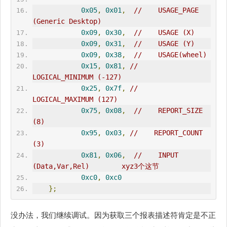
0x05
,
0x01
,
//    
USAGE_PAGE
(Generic Desktop)       
0x09
,
0x30
,
//    USAGE (X)     
0x09
,
0x31
,
//    USAGE (Y)     
0x09
,
0x38
,
//    USAGE(wheel)
0x15
,
0x81
,
//    
LOGICAL_MINIMUM (-127)         
0x25
,
0x7f
,
//    
LOGICAL_MAXIMUM (127)  
0x75
,
0x08
,
//    REPORT_SIZE 
(8)         
0x95
,
0x03
,
//    REPORT_COUNT 
(3)     
0x81
,
0x06
,
//    INPUT 
(Data,Var,Rel)        xyz3个这节 
0xc0
,
0xc0
};
没办法，我们继续调试。因为获取三个报表描述符肯定是不正