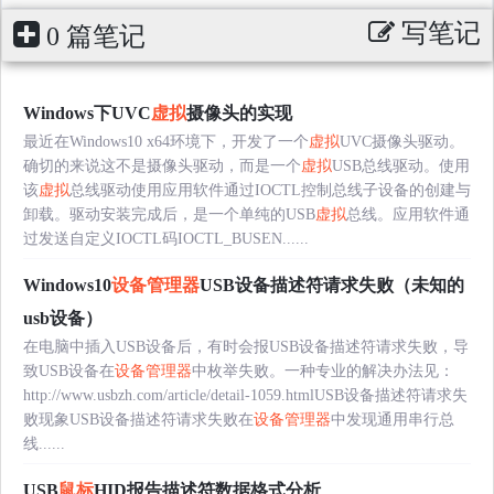
写笔记
0 篇笔记
Windows下UVC
虚拟
摄像头的实现
最近在Windows10 x64环境下，开发了一个
虚拟
UVC摄像头驱动。
确切的来说这不是摄像头驱动，而是一个
虚拟
USB总线驱动。使用
该
虚拟
总线驱动使用应用软件通过IOCTL控制总线子设备的创建与
卸载。驱动安装完成后，是一个单纯的USB
虚拟
总线。应用软件通
过发送自定义IOCTL码IOCTL_BUSEN......
Windows10
设备管理器
USB设备描述符请求失败（未知的
usb设备）
在电脑中插入USB设备后，有时会报USB设备描述符请求失败，导
致USB设备在
设备管理器
中枚举失败。一种专业的解决办法见：
http://www.usbzh.com/article/detail-1059.htmlUSB设备描述符请求失
败现象USB设备描述符请求失败在
设备管理器
中发现通用串行总
线......
USB
鼠标
HID报告描述符数据格式分析