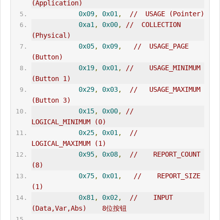
(Application)          
0x09
,
0x01
,
//  USAGE
0xa1
,
0x00
,
//  COLLECTION 
(Physical)        
0x05
,
0x09
,
//  
USAGE_PAGE
(Button)             
0x19
,
0x01
,
//    USAGE_M
IN
IMUM 
(Button 1)     
0x29
,
0x03
,
//   USAGE_MAXIMUM 
(Button 3)                
0x15
,
0x00
,
//     
LOGICAL_M
IN
IMUM (0)          
0x25
,
0x01
,
//    
LOGICAL_MAXIMUM (1)     
0x95
,
0x08
,
//    REPORT_COUNT 
(8)            
0x75
,
0x01
,
//    REPORT_SIZE 
(1)       
0x81
,
0x02
,
//    
IN
PUT 
(Data,Var,Abs)    8位按钮