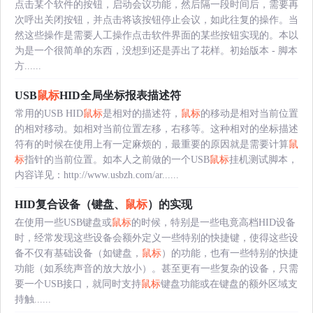
点击某个软件的按钮，启动会议功能，然后隔一段时间后，需要再
次呼出关闭按钮，并点击将该按钮停止会议，如此往复的操作。当
然这些操作是需要人工操作点击软件界面的某些按钮实现的。本以
为是一个很简单的东西，没想到还是弄出了花样。初始版本 - 脚本
方......
USB
鼠标
HID全局坐标报表描述符
常用的USB HID
鼠标
是相对的描述符，
鼠标
的移动是相对当前位置
的相对移动。如相对当前位置左移，右移等。这种相对的坐标描述
符有的时候在使用上有一定麻烦的，最重要的原因就是需要计算
鼠
标
指针的当前位置。如本人之前做的一个USB
鼠标
挂机测试脚本，
内容详见：http://www.usbzh.com/ar......
HID复合设备（键盘、
鼠标
）的实现
在使用一些USB键盘或
鼠标
的时候，特别是一些电竟高档HID设备
时，经常发现这些设备会额外定义一些特别的快捷键，使得这些设
备不仅有基础设备（如键盘，
鼠标
）的功能，也有一些特别的快捷
功能（如系统声音的放大放小）。甚至更有一些复杂的设备，只需
要一个USB接口，就同时支持
鼠标
键盘功能或在键盘的额外区域支
持触......