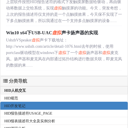
上层软件按照HID报告述符的格式下发触摸屏数据给驱动，再由驱
动将数据上交给系统，实现
虚拟
触摸屏的功能。今天，突发奇想，
上次的报告描述符仅支持的是一个点触摸效果，今天保不实现了一
下多点触摸效果，所以我通过在一个支持多点触摸屏的设备......
Win10 x64下USB-UAC
虚拟
声卡扬声器的实现
UsbzhVSpeaker
虚拟
声卡下载地址：
http://www.usbzh.com/article/detail-1076.html去年的时候，使用
portclass驱动模型在windows下
虚拟
了一个
虚拟
扬声器和
虚拟
麦克
风。扬声器和麦克风在内部通过拓扑结构进行数据关联，即麦克风
的数据的来......
分类导航
HID人机交互
HID规范
HID开发笔记
HID报告描述符USAGE_PAGE
HID报表描述符大全及实例分析