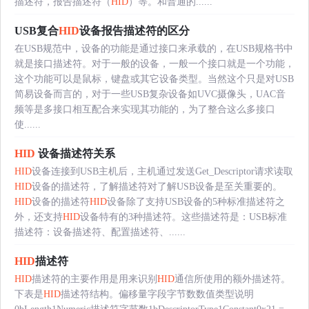
描述符，报告描述符（
HID
）等。和普通的......
USB复合
HID
设备报告描述符的区分
在USB规范中，设备的功能是通过接口来承载的，在USB规格书中
就是接口描述符。对于一般的设备，一般一个接口就是一个功能，
这个功能可以是鼠标，键盘或其它设备类型。当然这个只是对USB
简易设备而言的，对于一些USB复杂设备如UVC摄像头，UAC音
频等是多接口相互配合来实现其功能的，为了整合这么多接口
使......
HID
设备描述符关系
HID
设备连接到USB主机后，主机通过发送Get_Descriptor请求读取
HID
设备的描述符，了解描述符对了解USB设备是至关重要的。
HID
设备的描述符
HID
设备除了支持USB设备的5种标准描述符之
外，还支持
HID
设备特有的3种描述符。这些描述符是：USB标准
描述符：设备描述符、配置描述符、......
HID
描述符
HID
描述符的主要作用是用来识别
HID
通信所使用的额外描述符。
下表是
HID
描述符结构。偏移量字段字节数数值类型说明