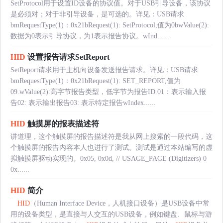
SetProtocol用于设置ID设备的协议值。对于USB引导设备，该协议
是必须对；对于非引导设备，是可选的。详见：USB请求
bmRequestType(1)：0x21bRequest(1): SetProtocol,值为0bwValue(2):
数据为0表示引导协议，为1表示报告协议。wInd......
HID
设置报告请求SetReport
SetReport请求用于主机向设备发送报告请求。详见：USB请求
bmRequestType(1)：0x21bRequest(1): SET_REPORT,值为
09.wValue(2):高字节报告类型，低字节为报告ID.01：表示输入报
告02: 表示输出报告03: 表示特定报告wIndex......
HID
触摸屏的报表描述符
讲道理，这个触摸屏的报告描述符是我从网上搜索的一段代码，这
个触摸屏的报告内容本人也进行了测试。测试是通过本站编写的虚
拟触摸屏驱动实现的。0x05, 0x0d, // USAGE_PAGE (Digitizers) 0
0x......
HID
简介
HID
（Human Interface Device，人机接口设备）是USB设备中常
用的设备类型，是直接与人交互的USB设备，例如键盘、鼠标与游