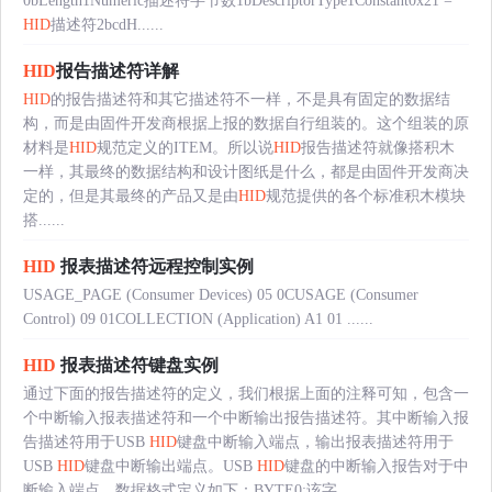
0bLength1Numeric描述符字节数1bDescriptorType1Constant0x21 =
HID
描述符2bcdH......
HID
报告描述符详解
HID
的报告描述符和其它描述符不一样，不是具有固定的数据结
构，而是由固件开发商根据上报的数据自行组装的。这个组装的原
材料是
HID
规范定义的ITEM。所以说
HID
报告描述符就像搭积木
一样，其最终的数据结构和设计图纸是什么，都是由固件开发商决
定的，但是其最终的产品又是由
HID
规范提供的各个标准积木模块
搭......
HID
报表描述符远程控制实例
USAGE_PAGE (Consumer Devices) 05 0CUSAGE (Consumer
Control) 09 01COLLECTION (Application) A1 01 ......
HID
报表描述符键盘实例
通过下面的报告描述符的定义，我们根据上面的注释可知，包含一
个中断输入报表描述符和一个中断输出报告描述符。其中断输入报
告描述符用于USB
HID
键盘中断输入端点，输出报表描述符用于
USB
HID
键盘中断输出端点。USB
HID
键盘的中断输入报告对于中
断输入端点，数据格式定义如下：BYTE0:该字......