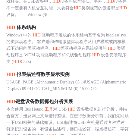
戏杆等。在USB设备中，
HID
设备的成本较低。另外，
HID
设备并
不一定要有人机交互功能，只要符合
HID
类别规范的设备都是
HID
设备。 Windows操......
HID
体系结构
Windows 中的
HID
驱动程序堆栈的体系结构基于名为 hidclass.sys
的类驱动程序。 客户端和传输微型驱动程序从用户模式或内核模
式下访问的类驱动程序。
HID
类驱动程序在系统提供的
HID
类驱
动程序是 WDM 功能驱动程序和总线驱动程序
HID
设备安装程序
类 (
HID
Class)......
HID
报表描述符数字显示实例
USAGE_PAGE (Alphnumeric Display) 05 14USAGE (Alphanumeric
Display) 09 01LOGICAL_MINIMUM (0) 15 00 CO......
HID
键盘设备数据抓包分析实践
本文使用 Bus Hound
工具
对 USB
HID
设备数据包进行分析，并结
合官方手册及网上文章进行整理。在进行数据分析前，我们先回顾
一下USB相关的基础知识。USB描述符USB 主机是通过各种描述
符来识别设备的，有设备描述符，接口描述符，端点描述符，字符