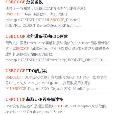
USBCCGP
分发函数
通过上一节知道，USBCCGAP将所有的IRP都会发到
USBCCGP
_Dispatch函数中。其代码如下：
usbccgp.cNTSTATUSNTAPI
USBCCGP
_Dispatch(
PDEVICE_OBJECT DeviceObject, PIRP Irp){ ......
USBCCGP
功能设备驱动FDO创建
回到入口函数DriverEntry,驱动扩展结构体的AddDevice函数指针被
置为
USBCCGP
_AddDevice。这个函数指针是WDM驱动功能设备创
建和扩展数据初始的回调函数。
usbccgp.cNTSTATUSNTAPIDriverEntry( PDRIVER_OBJECT D......
USBCCGP
FDO的启动
USBCCGP
FDO的启动会执行主功能号为IRP_MJ_PNP，次功功能
号IRP_MN_START_DEVICE的IRP。其函数调用关系如
下:
USBCCGP
_Dispatch FDO_Dispatch FDO_HandlePnp ......
USBCCGP
获取USB设备描述符
USB设备的描述符是通过函数
USBCCGP
_GetDescriptors来获取的。
descriptor.c /* Get descriptors */ Status =