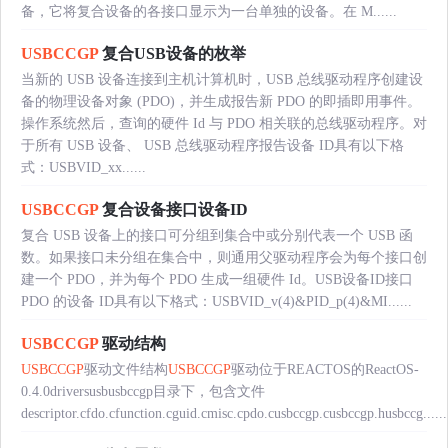
备，它将复合设备的各接口显示为一台单独的设备。在 M......
USBCCGP
复合USB设备的枚举
当新的 USB 设备连接到主机计算机时，USB 总线驱动程序创建设
备的物理设备对象 (PDO)，并生成报告新 PDO 的即插即用事件。
操作系统然后，查询的硬件 Id 与 PDO 相关联的总线驱动程序。对
于所有 USB 设备、 USB 总线驱动程序报告设备 ID具有以下格
式：USBVID_xx......
USBCCGP
复合设备接口设备ID
复合 USB 设备上的接口可分组到集合中或分别代表一个 USB 函
数。如果接口未分组在集合中，则通用父驱动程序会为每个接口创
建一个 PDO，并为每个 PDO 生成一组硬件 Id。USB设备ID接口
PDO 的设备 ID具有以下格式：USBVID_v(4)&PID_p(4)&MI......
USBCCGP
驱动结构
USBCCGP
驱动文件结构
USBCCGP
驱动位于REACTOS的ReactOS-
0.4.0driversusbusbccgp目录下，包含文件
descriptor.cfdo.cfunction.cguid.cmisc.cpdo.cusbccgp.cusbccgp.husbccg......