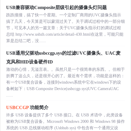
USB兼容驱动Composite层级引起的摄像头灯问题
跌跌撞撞，搞了快一个星期。一个定制厂商用的UVC摄像头指示
搞了几天，今天算是可以蒙混过关了。关于调试过程中的一部分细
节，可见本人的另一篇文章：关于UVC摄像头指示灯的调试过程
总结 http://www.usbzh.com/article/detail-430.html在这里，可能只能
算是总结二吧，没......
USB通用父驱动usbccgp.sys的过滤UVC摄像头、UAC麦
克风和HID设备硬件ID
激动的心情，无溢言表。。虽然只是一个很简单的东西。。但相于
折腾了这么久，还是很开心的了。最近有个需求，功能是这样的：
有一个USB复合设备，连接到windows系统中它在windows下的设
备树如下：USB Composite Device(usbccgp.sys)UVC CameraUAC
......
USBCCGP
功能简介
许多 USB 设备提供了多个 USB 接口。在 USB 术语中，此类设备
被称为USB复合设备。Microsoft Windows 2000 和 Windows 98 操作
系统的 USB 总线驱动程序 (Usbhub.sys) 中包含有一个通用父设