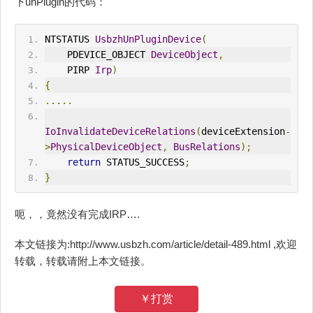
下unPlugin的代码：
NTSTATUS 
UsbzhUnPluginDevice
(
    PDEVICE_OBJECT 
DeviceObject
,
    PIRP 
Irp
)
{
.....
IoInvalidateDeviceRelations
(
deviceExtension
-
>
PhysicalDeviceObject
,
BusRelations
);
return
 STATUS_SUCCESS
;
}
呃，，竟然没有完成IRP….
本文链接为:http://www.usbzh.com/article/detail-489.html ,欢迎
转载，转载请附上本文链接。
￥打赏