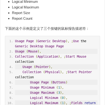
Logical Minimum
Logical Maximum
Report Size
Report Count
下面的这个示例是定义了三个按键的鼠标报告描述符：
Usage
Page
(
Generic
Desktop
),
;
Use
 the 
Generic
Desktop
Usage
Page
Usage
(
Mouse
),
Collection
(
Application
),
;
Start
Mouse
collection
Usage
(
Pointer
),
Collection
(
Physical
),
;
Start
Pointer
collection
Usage
Page
(
Buttons
)
Usage
Minimum
(
1
),
Usage
Maximum
(
3
),
Logical
Minimum
(
0
),
Logical
Maximum
(
1
),
;
Fields
return