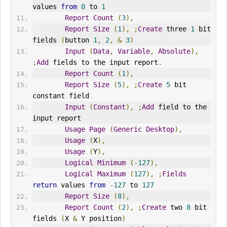
values 
from
0
 to 
1
Report
Count
(
3
),
Report
Size
(
1
),
;
Create
 three 
1
 bit 
fields 
(
button 
1
,
2
,
&
3
)
Input
(
Data
,
Variable
,
Absolute
),
;
Add
 fields to the input report
.
Report
Count
(
1
),
Report
Size
(
5
),
;
Create
5
 bit 
constant field
Input
(
Constant
),
;
Add
 field to the 
input report
Usage
Page
(
Generic
Desktop
),
Usage
(
X
),
Usage
(
Y
),
Logical
Minimum
(-
127
),
Logical
Maximum
(
127
),
;
Fields
return
 values 
from
-
127
 to 
127
Report
Size
(
8
),
Report
Count
(
2
),
;
Create
 two 
8
 bit 
fields 
(
X 
&
 Y position
)