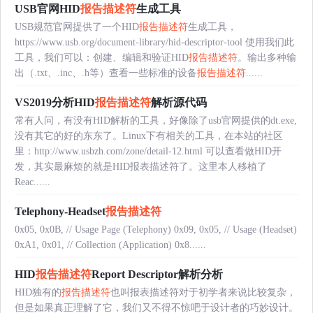
USB官网HID
报告描述符
生成工具
USB规范官网提供了一个HID
报告描述符
生成工具，
https://www.usb.org/document-library/hid-descriptor-tool 使用我们此
工具，我们可以：创建、编辑和验证HID
报告描述符
。输出多种输
出（.txt、.inc、.h等）查看一些标准的设备
报告描述符
......
VS2019分析HID
报告描述符
解析源代码
常有人问，有没有HID解析的工具，好像除了usb官网提供的dt.exe,
没有其它的好的东东了。Linux下有相关的工具，在本站的社区
里：http://www.usbzh.com/zone/detail-12.html 可以查看做HID开
发，其实最麻烦的就是HID报表描述符了。这里本人移植了
Reac......
Telephony-Headset
报告描述符
0x05, 0x0B, // Usage Page (Telephony) 0x09, 0x05, // Usage (Headset)
0xA1, 0x01, // Collection (Application) 0x8......
HID
报告描述符
Report Descriptor解析分析
HID独有的
报告描述符
也叫报表描述符对于初学者来说比较复杂，
但是如果真正理解了它，我们又不得不惊吧于设计者的巧妙设计。