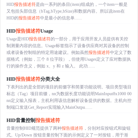
HID
报告描述符
是由一系列的条目(item)组成的，一个item一般是
又包括头部信息（bTag,bType,bSize)和数据内容。所以说item在
HID的
报告描述符
中是最小的信息单......
HID
报告描述符
Usage
Usage是HID
报告描述符
的一部分，用于应用开发人员提供有关控
制测量内容的信息。Usage标签指示了设备供应商对其设备的控制
或者设备控制组的特定用途建议。例如虽然
报告描述符
中定义了数
据格式（例如，三个 8 位字段），但使用Usages定义了应对数据执
行的操作含义，例如 x、y 和 z 输入。 此功......
HID
报告描述符
分类大全
下表列出的是全部的项目的前缀字和简要功能说明。项目类型项目
标志（Tag）项目前缀，nn为数据长度功能说明MainInput8x1000 00
nn定义输入报表，主机利用该信息解析设备提供的数据。主机向控
制端口发送Get_Report实现输入MainOutpu......
HID音量控制
报告描述符
音量控制HID规范提供了两种
报告描述符
，分别对应按钮式和旋钮
式。Up/Down 按钮音量控制下面的示例定义了一对按钮，用于渐