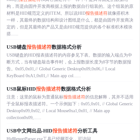
构，而是由固件开发商根据上报的数据自行组装的。这个组装的原
材料是HID规范定义的ITEM。所以说HID
报告描述符
就像搭积木
一样，其最终的数据结构和设计图纸是什么，都是由固件开发商决
定的，但是其最终的产品又是由HID规范提供的各个标准积木模块
搭......
USB键盘
报告描述符
数据格式分析
USB键盘的HID报表描述符的内容参见下表。数据的输入端点为中
断方式，当有键盘敲击事件时，会上报数据长度为8字节的数据报
告。0x05,0x01,// Global Generic Desktop0x09,0x06,// Local
KeyBoard 0xA1,0x01,// Main app col......
USB鼠标HID
报告描述符
数据格式分析
注意：这里的鼠标为普通鼠标
报告描述符
的信息解释，其并不适用
于全鼠标报表描述符。一个示例如下：0x05,0x01, // Global Generic
Desktop0x09,0x02, // Local Mouse0xa1,0x01, // Main app
collection0x09,......
USB中文网出品-HID
报告描述符
分析工具
HidReportParser.exe工具已经网页化，可访问