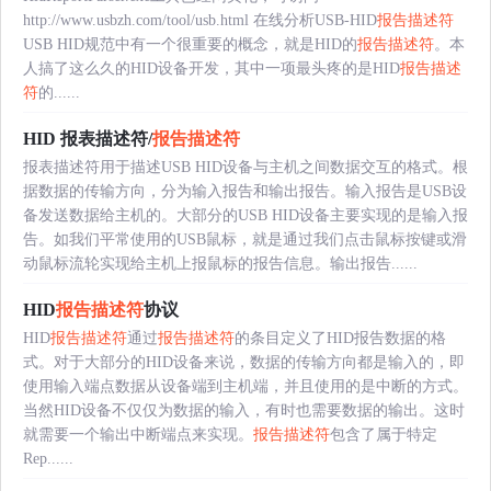
http://www.usbzh.com/tool/usb.html 在线分析USB-HID
报告描述符
USB HID规范中有一个很重要的概念，就是HID的
报告描述符
。本
人搞了这么久的HID设备开发，其中一项最头疼的是HID
报告描述
符
的......
HID 报表描述符/
报告描述符
报表描述符用于描述USB HID设备与主机之间数据交互的格式。根
据数据的传输方向，分为输入报告和输出报告。输入报告是USB设
备发送数据给主机的。大部分的USB HID设备主要实现的是输入报
告。如我们平常使用的USB鼠标，就是通过我们点击鼠标按键或滑
动鼠标流轮实现给主机上报鼠标的报告信息。输出报告......
HID
报告描述符
协议
HID
报告描述符
通过
报告描述符
的条目定义了HID报告数据的格
式。对于大部分的HID设备来说，数据的传输方向都是输入的，即
使用输入端点数据从设备端到主机端，并且使用的是中断的方式。
当然HID设备不仅仅为数据的输入，有时也需要数据的输出。这时
就需要一个输出中断端点来实现。
报告描述符
包含了属于特定
Rep......