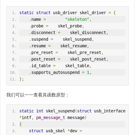
static
struct
 usb_driver skel_driver 
=
{
.
name 
=
"skeleton"
,
.
probe 
=
    skel_probe
,
.
disconnect 
=
    skel_disconnect
,
.
suspend 
=
    skel_suspend
,
.
resume 
=
    skel_resume
,
.
pre_reset 
=
    skel_pre_reset
,
.
post_reset 
=
    skel_post_reset
,
.
id_table 
=
    skel_table
,
.
supports_autosuspend 
=
1
,
};
我们可以一一查看其函数原型：
static
int
 skel_suspend
(
struct
 usb_interface 
*
intf
,
pm_message_t
 message
)
{
struct
 usb_skel 
*
dev 
=