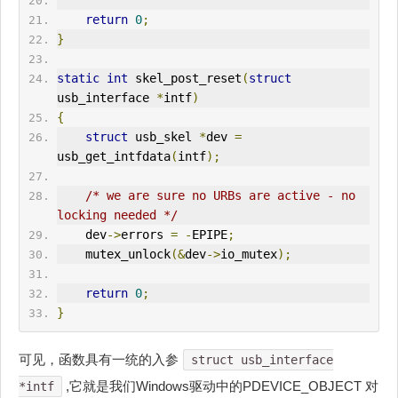
return
0
;
}
static
int
 skel_post_reset
(
struct
usb_interface 
*
intf
)
{
struct
 usb_skel 
*
dev 
=
usb_get_intfdata
(
intf
);
/* we are sure no URBs are active - no 
locking needed */
    dev
->
errors 
=
-
EPIPE
;
    mutex_unlock
(&
dev
->
io_mutex
);
return
0
;
}
可见，函数具有一统的入参
struct usb_interface
,它就是我们Windows驱动中的PDEVICE_OBJECT 对
*intf