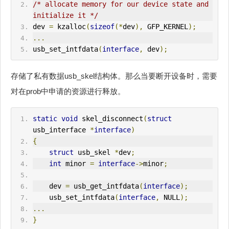
/* allocate memory for our device state and 
initialize it */
dev 
=
 kzalloc
(
sizeof
(*
dev
),
 GFP_KERNEL
);
...
usb_set_intfdata
(
interface
,
 dev
);
存储了私有数据usb_skel结构体。那么当要断开设备时，需要
对在prob中申请的资源进行释放。
static
void
 skel_disconnect
(
struct
usb_interface 
*
interface
)
{
struct
 usb_skel 
*
dev
;
int
 minor 
=
interface
->
minor
;
    dev 
=
 usb_get_intfdata
(
interface
);
    usb_set_intfdata
(
interface
,
 NULL
);
...
}