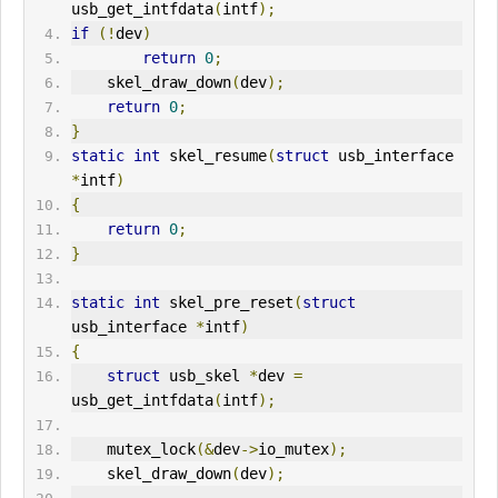
usb_get_intfdata
(
intf
);
if
(!
dev
)
return
0
;
    skel_draw_down
(
dev
);
return
0
;
}
static
int
 skel_resume
(
struct
 usb_interface 
*
intf
)
{
return
0
;
}
static
int
 skel_pre_reset
(
struct
usb_interface 
*
intf
)
{
struct
 usb_skel 
*
dev 
=
usb_get_intfdata
(
intf
);
    mutex_lock
(&
dev
->
io_mutex
);
    skel_draw_down
(
dev
);