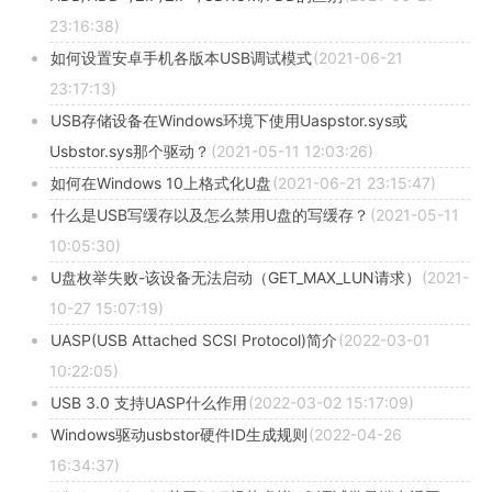
23:16:38)
如何设置安卓手机各版本USB调试模式
(2021-06-21
23:17:13)
USB存储设备在Windows环境下使用Uaspstor.sys或
Usbstor.sys那个驱动？
(2021-05-11 12:03:26)
如何在Windows 10上格式化U盘
(2021-06-21 23:15:47)
什么是USB写缓存以及怎么禁用U盘的写缓存？
(2021-05-11
10:05:30)
U盘枚举失败-该设备无法启动（GET_MAX_LUN请求）
(2021-
10-27 15:07:19)
UASP(USB Attached SCSI Protocol)简介
(2022-03-01
10:22:05)
USB 3.0 支持UASP什么作用
(2022-03-02 15:17:09)
Windows驱动usbstor硬件ID生成规则
(2022-04-26
16:34:37)