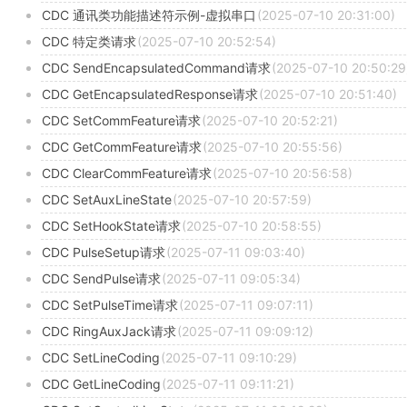
CDC 通讯类功能描述符示例-虚拟串口
(2025-07-10 20:31:00)
CDC 特定类请求
(2025-07-10 20:52:54)
CDC SendEncapsulatedCommand请求
(2025-07-10 20:50:29
CDC GetEncapsulatedResponse请求
(2025-07-10 20:51:40)
CDC SetCommFeature请求
(2025-07-10 20:52:21)
CDC GetCommFeature请求
(2025-07-10 20:55:56)
CDC ClearCommFeature请求
(2025-07-10 20:56:58)
CDC SetAuxLineState
(2025-07-10 20:57:59)
CDC SetHookState请求
(2025-07-10 20:58:55)
CDC PulseSetup请求
(2025-07-11 09:03:40)
CDC SendPulse请求
(2025-07-11 09:05:34)
CDC SetPulseTime请求
(2025-07-11 09:07:11)
CDC RingAuxJack请求
(2025-07-11 09:09:12)
CDC SetLineCoding
(2025-07-11 09:10:29)
CDC GetLineCoding
(2025-07-11 09:11:21)