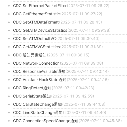
CDC SetEthernetPacketFilter
(2025-07-11 09:26:22)
CDC GetEthernetStatistic
(2025-07-11 09:27:22)
CDC SetATMDataFormat
(2025-07-11 09:28:43)
CDC GetATMDeviceStatistics
(2025-07-11 09:29:38)
CDC SetATMDefaultVC
(2025-07-11 09:30:40)
CDC GetATMVCStatistics
(2025-07-11 09:31:39)
CDC 通知元素通知
(2025-07-11 09:38:15)
CDC NetworkConnection
(2025-07-11 09:39:08)
CDC ResponseAvailable通知
(2025-07-11 09:40:44)
CDC AuxJackHookState通知
(2025-07-11 09:41:16)
CDC RingDetect通知
(2025-07-11 09:42:28)
CDC SerialState通知
(2025-07-11 09:42:59)
CDC CallStateChange通知
(2025-07-11 09:44:08)
CDC LineStateChange通知
(2025-07-11 09:44:40)
CDC ConnectionSpeedChange通知
(2025-07-11 09:45:38)