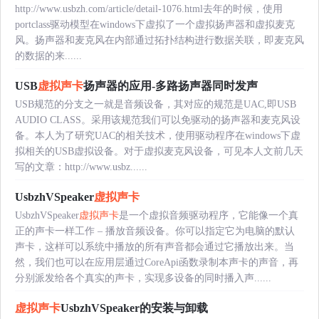
http://www.usbzh.com/article/detail-1076.html去年的时候，使用
portclass驱动模型在windows下虚拟了一个虚拟扬声器和虚拟麦克
风。扬声器和麦克风在内部通过拓扑结构进行数据关联，即麦克风
的数据的来......
USB
虚拟声卡
扬声器的应用-多路扬声器同时发声
USB规范的分支之一就是音频设备，其对应的规范是UAC,即USB
AUDIO CLASS。采用该规范我们可以免驱动的扬声器和麦克风设
备。本人为了研究UAC的相关技术，使用驱动程序在windows下虚
拟相关的USB虚拟设备。对于虚拟麦克风设备，可见本人文前几天
写的文章：http://www.usbz......
UsbzhVSpeaker
虚拟声卡
UsbzhVSpeaker
虚拟声卡
是一个虚拟音频驱动程序，它能像一个真
正的声卡一样工作 – 播放音频设备。你可以指定它为电脑的默认
声卡，这样可以系统中播放的所有声音都会通过它播放出来。当
然，我们也可以在应用层通过CoreApi函数录制本声卡的声音，再
分别派发给各个真实的声卡，实现多设备的同时播入声......
虚拟声卡
UsbzhVSpeaker的安装与卸载