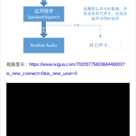
视频显示：
https://www.ixigua.com/7020977560368448003?
is_new_connect=0&is_new_user=0