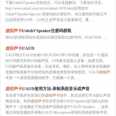
下载UsbzhVSpeaker安装包后，可以直接解压。下载地址详见：
http://www.usbzh.com/article/detail-1078.html应用软件
UsbzhVSpeakerApp.exe 该驱动的注册软件。未注册的软件默认可
以连续使用1小时，1小时之后声音进入慢速模式。重......
虚拟声卡
UsbzhVSpeaker注册码获取
加QQ群请联系站长或加站长微信获取QQ群号码：952873936......
虚拟声卡
UAUD
UAUD简介UAUD全称USB AUDIO,即USB音频，其包括一个虚拟
的USB麦克风和USB扬声器。USB麦克是输入设备，如麦克风。
USB扬声器是输出设备，比如耳机，喇叭。以上两种设备在电脑的
音频控制面板中分别对应的是播放类型和录制类型。UAUD
虚拟声
卡
是一个虚拟音频驱动程序，它能像一个真......
虚拟声卡
UAUD使用方法-录制系统音乐或声音
首先请下载并安装我们的
虚拟声卡
软件，然后选择它作为默认声音
播放设备。利用
虚拟声卡
转录音乐将UAUD Speaker设为默认的电
脑声卡（在电脑右下角选择声音图标选中UAUD Speaker），这样
通过录制音频软件录制UAUD Microphone录制到系统的所有声音。