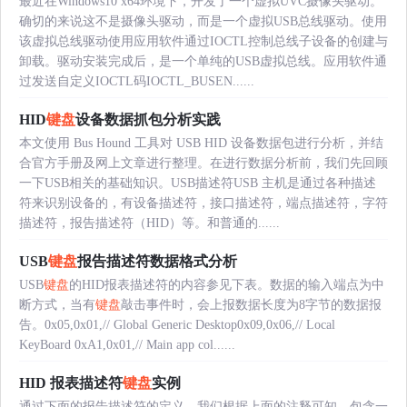
最近在Windows10 x64环境下，开发了一个虚拟UVC摄像头驱动。
确切的来说这不是摄像头驱动，而是一个虚拟USB总线驱动。使用
该虚拟总线驱动使用应用软件通过IOCTL控制总线子设备的创建与
卸载。驱动安装完成后，是一个单纯的USB虚拟总线。应用软件通
过发送自定义IOCTL码IOCTL_BUSEN......
HID
键盘
设备数据抓包分析实践
本文使用 Bus Hound 工具对 USB HID 设备数据包进行分析，并结
合官方手册及网上文章进行整理。在进行数据分析前，我们先回顾
一下USB相关的基础知识。USB描述符USB 主机是通过各种描述
符来识别设备的，有设备描述符，接口描述符，端点描述符，字符
描述符，报告描述符（HID）等。和普通的......
USB
键盘
报告描述符数据格式分析
USB
键盘
的HID报表描述符的内容参见下表。数据的输入端点为中
断方式，当有
键盘
敲击事件时，会上报数据长度为8字节的数据报
告。0x05,0x01,// Global Generic Desktop0x09,0x06,// Local
KeyBoard 0xA1,0x01,// Main app col......
HID 报表描述符
键盘
实例
通过下面的报告描述符的定义，我们根据上面的注释可知，包含一