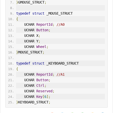
}
GMOUSE_STRUCT
;
typedef
struct
 _MOUSE_STRUCT
{
    UCHAR 
ReportId
;
//A0
    UCHAR 
Button
;
    UCHAR X
;
    UCHAR Y
;
    UCHAR 
Wheel
;
}
MOUSE_STRUCT
;
typedef
struct
 _KEYBOARD_STRUCT
{
    UCHAR 
ReportId
;
//A1
    UCHAR 
Button
;
    UCHAR 
Ctrl
;
    UCHAR 
Reserved
;
    UCHAR 
Key
[
6
];
}
KEYBOARD_STRUCT
;