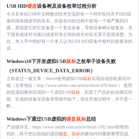
USB HID
键盘
设备树及设备枚举过程分析
今天在本站USB中文网微信技术交流群有一个同学在问关于HID设
备的报表描述符的东东。但是在问的过程中发现一个很严重的问
题，那就是它的它设备是一个复合设备，导致设备树比较复杂，关
于报表描述符与接口描述符等之间的相关对应关系不是很清楚。为
此，本人手中刚好有一个本人认为USB HID设备中相对比较复杂的
设......
Windows10下开发虚拟USB
鼠标
之枚举子设备失败
（STATUS_DEVICE_DATA_ERROR）
之前发过一篇文章：Win10使用虚拟USB
鼠标
实现自动挂机测试功
能（文章地址：http://www.usbzh.com/article/detail-476.html ） 使用
的是虚拟驱动实现的一个虚拟USB
鼠标
，实现了产品的自动测试功
能。生成的设备在设备管理器中如下：但在开发过程中，并不是一
帆......
Windows下通过USB虚拟的
键盘
鼠标
总结
产品级详见：https://www.usbzh.com/article/detail-1182.html哐哐铛
铛的，终于把以前搞的虚拟
键盘
、
鼠标
的驱动代码重新整理完成,