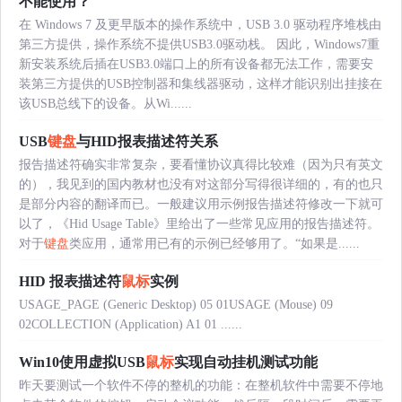
不能使用？
在 Windows 7 及更早版本的操作系统中，USB 3.0 驱动程序堆栈由
第三方提供，操作系统不提供USB3.0驱动栈。 因此，Windows7重
新安装系统后插在USB3.0端口上的所有设备都无法工作，需要安
装第三方提供的USB控制器和集线器驱动，这样才能识别出挂接在
该USB总线下的设备。从Wi......
USB
键盘
与HID报表描述符关系
报告描述符确实非常复杂，要看懂协议真得比较难（因为只有英文
的），我见到的国内教材也没有对这部分写得很详细的，有的也只
是部分内容的翻译而已。一般建议用示例报告描述符修改一下就可
以了，《Hid Usage Table》里给出了一些常见应用的报告描述符。
对于
键盘
类应用，通常用已有的示例已经够用了。“如果是......
HID 报表描述符
鼠标
实例
USAGE_PAGE (Generic Desktop) 05 01USAGE (Mouse) 09
02COLLECTION (Application) A1 01 ......
Win10使用虚拟USB
鼠标
实现自动挂机测试功能
昨天要测试一个软件不停的整机的功能：在整机软件中需要不停地