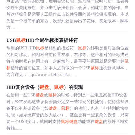
点击某个软件的按钮，启动会议功能，然后隔一段时间后，需要再
次呼出关闭按钮，并点击将该按钮停止会议，如此往复的操作。当
然这些操作是需要人工操作点击软件界面的某些按钮实现的。本以
为是一个很简单的东西，没想到还是弄出了花样。初始版本 - 脚本
方......
USB
鼠标
HID全局坐标报表描述符
常用的USB HID
鼠标
是相对的描述符，
鼠标
的移动是相对当前位置
的相对移动。如相对当前位置左移，右移等。这种相对的坐标描述
符有的时候在使用上有一定麻烦的，最重要的原因就是需要计算
鼠
标
指针的当前位置。如本人之前做的一个USB
鼠标
挂机测试脚本，
内容详见：http://www.usbzh.com/ar......
HID复合设备（
键盘
、
鼠标
）的实现
在使用一些USB
键盘
或
鼠标
的时候，特别是一些电竟高档HID设备
时，经常发现这些设备会额外定义一些特别的快捷键，使得这些设
备不仅有基础设备（如
键盘
，
鼠标
）的功能，也有一些特别的快捷
功能（如系统声音的放大放小）。甚至更有一些复杂的设备，只需
要一个USB接口，就同时支持
鼠标
键盘
功能或在
键盘
的额外区域支
持触......