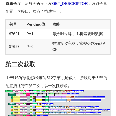
置总长度
，后续会再次下发
GET_DESCRIPTOR
，读取全量
配置（含接口、端点子描述符）。
包号
Pending位
功能
97621
P=1
等效IN令牌，主机索要IN数据
数据接收完毕，常规链路确认A
97627
P=0
CK
第二次获取
由于USB的端点0长度为512字节，足够大，所以对于大部的
配置描述符在第二次可以一次性获取。