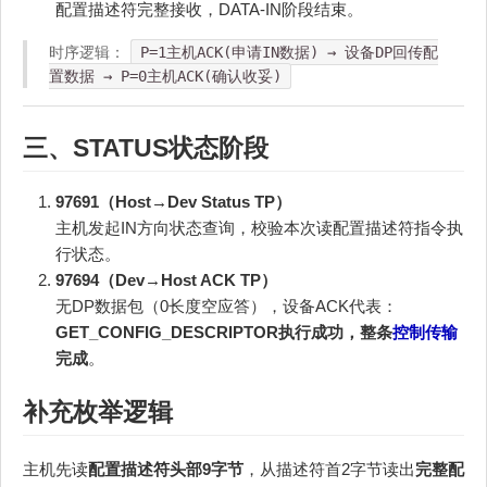
配置描述符完整接收，DATA-IN阶段结束。
时序逻辑：
P=1主机ACK(申请IN数据) → 设备DP回传配
置数据 → P=0主机ACK(确认收妥)
三、STATUS状态阶段
97691（Host→Dev Status TP）
主机发起IN方向状态查询，校验本次读配置描述符指令执
行状态。
97694（Dev→Host ACK TP）
无DP数据包（0长度空应答），设备ACK代表：
GET_CONFIG_DESCRIPTOR执行成功，整条
控制传输
完成
。
补充枚举逻辑
主机先读
配置描述符头部9字节
，从描述符首2字节读出
完整配