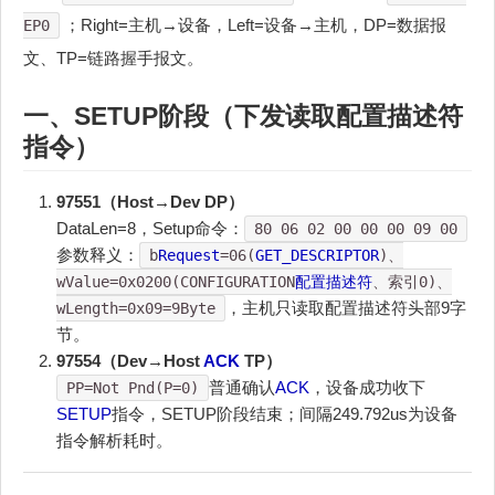
；Right=主机→设备，Left=设备→主机，DP=数据报
EP0
文、TP=链路握手报文。
一、
SETUP
阶段（下发读取
配置描述符
指令）
97551（Host→Dev DP）
DataLen=8，Setup命令：
80 06 02 00 00 00 09 00
参数释义：
b
Request
=06(
GET_DESCRIPTOR
)、
wValue=0x0200(CONFIGURATION
配置描述符
、索引0)、
，主机只读取配置描述符头部9字
wLength=0x09=9Byte
节。
97554（Dev→Host
ACK
TP）
普通确认
ACK
，设备成功收下
PP=Not Pnd(P=0)
SETUP
指令，SETUP阶段结束；间隔249.792us为设备
指令解析耗时。