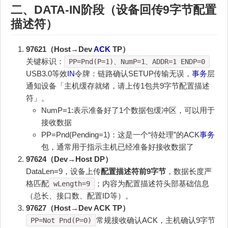
二、DATA-
IN
阶段（设备回传9字节配置
描述符）
97621（Host→Dev
ACK
TP）
关键标识：
PP=Pnd(P=1)、NumP=1、ADDR=1 ENDP=0
USB3.0等效
IN
令牌：链路确认SETUP传输无误，
事务
层
通知设备「主机缓存就绪，请上传1包共9字节配置描述
符」。
NumP=1:表示准备好了1个数据包缓冲区，可以用于
接收数据
PP=Pnd(Pending=1)：这是一个“待处理”的ACK
事务
包，通常用于指示主机已经准备好接收数据了
97624（Dev→Host DP）
DataLen=9，设备上传
配置描述符前9字节
，数据长度严
格匹配
；内容为配置描述符头部基础信息
wLength=9
（总长、接口数、配置ID等）。
97627（Host→Dev ACK TP）
常规接收确认ACK，主机确认9字节
PP=Not Pnd(P=0)