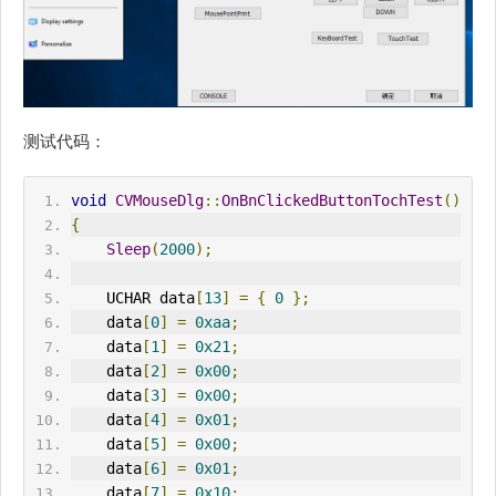
测试代码：
void
CVMouseDlg
::
OnBnClickedButtonTochTest
()
{
Sleep
(
2000
);
    UCHAR data
[
13
]
=
{
0
};
    data
[
0
]
=
0xaa
;
    data
[
1
]
=
0x21
;
    data
[
2
]
=
0x00
;
    data
[
3
]
=
0x00
;
    data
[
4
]
=
0x01
;
    data
[
5
]
=
0x00
;
    data
[
6
]
=
0x01
;
    data
[
7
]
=
0x10
;