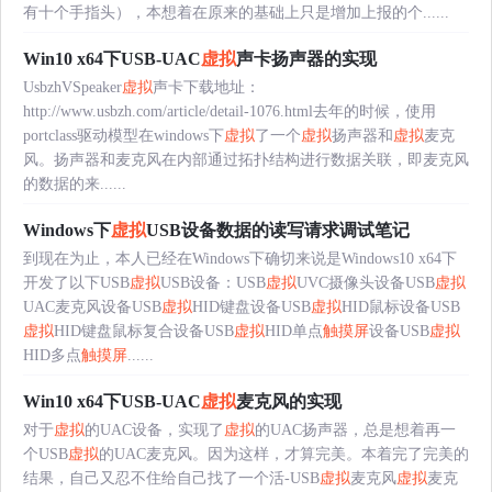
有十个手指头），本想着在原来的基础上只是增加上报的个......
Win10 x64下USB-UAC
虚拟
声卡扬声器的实现
UsbzhVSpeaker
虚拟
声卡下载地址：
http://www.usbzh.com/article/detail-1076.html去年的时候，使用
portclass驱动模型在windows下
虚拟
了一个
虚拟
扬声器和
虚拟
麦克
风。扬声器和麦克风在内部通过拓扑结构进行数据关联，即麦克风
的数据的来......
Windows下
虚拟
USB设备数据的读写请求调试笔记
到现在为止，本人已经在Windows下确切来说是Windows10 x64下
开发了以下USB
虚拟
USB设备：USB
虚拟
UVC摄像头设备USB
虚拟
UAC麦克风设备USB
虚拟
HID键盘设备USB
虚拟
HID鼠标设备USB
虚拟
HID键盘鼠标复合设备USB
虚拟
HID单点
触摸屏
设备USB
虚拟
HID多点
触摸屏
......
Win10 x64下USB-UAC
虚拟
麦克风的实现
对于
虚拟
的UAC设备，实现了
虚拟
的UAC扬声器，总是想着再一
个USB
虚拟
的UAC麦克风。因为这样，才算完美。本着完了完美的
结果，自己又忍不住给自己找了一个活-USB
虚拟
麦克风
虚拟
麦克