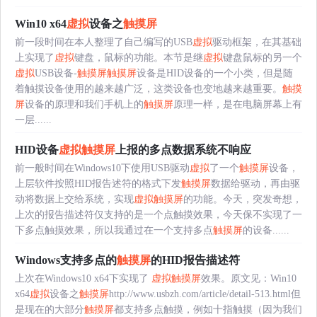
Win10 x64
虚拟
设备之
触摸屏
前一段时间在本人整理了自己编写的USB
虚拟
驱动框架，在其基础
上实现了
虚拟
键盘，鼠标的功能。本节是继
虚拟
键盘鼠标的另一个
虚拟
USB设备-
触摸屏
触摸屏
设备是HID设备的一个小类，但是随
着触摸设备使用的越来越广泛，这类设备也变地越来越重要。
触摸
屏
设备的原理和我们手机上的
触摸屏
原理一样，是在电脑屏幕上有
一层......
HID设备
虚拟
触摸屏
上报的多点数据系统不响应
前一般时间在Windows10下使用USB驱动
虚拟
了一个
触摸屏
设备，
上层软件按照HID报告述符的格式下发
触摸屏
数据给驱动，再由驱
动将数据上交给系统，实现
虚拟
触摸屏
的功能。今天，突发奇想，
上次的报告描述符仅支持的是一个点触摸效果，今天保不实现了一
下多点触摸效果，所以我通过在一个支持多点
触摸屏
的设备......
Windows支持多点的
触摸屏
的HID报告描述符
上次在Windows10 x64下实现了
虚拟
触摸屏
效果。原文见：Win10
x64
虚拟
设备之
触摸屏
http://www.usbzh.com/article/detail-513.html但
是现在的大部分
触摸屏
都支持多点触摸，例如十指触摸（因为我们