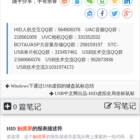
随手分享，手有余香
HID人机交互QQ群：564808376 UAC音频QQ群：
218581009 UVC相机QQ群：331552032
BOT&UASP大容量存储QQ群：258159197 STC-
USB单片机QQ群：315457461 USB技术交流QQ群
2:580684376 USB技术交流QQ群：952873936
USB技术交流3:1031974172
Windows下通过USB虚拟的键盘鼠标总结
USB中文网出品-HID虚拟全局坐标鼠标
写笔记
0 篇笔记
HID
触摸屏
的报表描述符
讲道理，这个
触摸屏
的报告描述符是我从网上搜索的一段代码，这