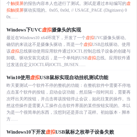
个
触摸屏
的报告内容本人也进行了测试。测试是通过本站编写的
虚
拟
触摸屏
驱动实现的。0x05, 0x0d, // USAGE_PAGE (Digitizers) 0
0x......
Windows下UVC
虚拟
摄像头的实现
最近在Windows10 x64环境下，开发了一个
虚拟
UVC摄像头驱动。
确切的来说这不是摄像头驱动，而是一个
虚拟
USB总线驱动。使用
该
虚拟
总线驱动使用应用软件通过IOCTL控制总线子设备的创建与
卸载。驱动安装完成后，是一个单纯的USB
虚拟
总线。应用软件通
过发送自定义IOCTL码IOCTL_BUSEN......
Win10使用
虚拟
USB鼠标实现自动挂机测试功能
昨天要测试一个软件不停的整机的功能：在整机软件中需要不停地
点击某个软件的按钮，启动会议功能，然后隔一段时间后，需要再
次呼出关闭按钮，并点击将该按钮停止会议，如此往复的操作。当
然这些操作是需要人工操作点击软件界面的某些按钮实现的。本以
为是一个很简单的东西，没想到还是弄出了花样。初始版本 - 脚本
方......
Windows10下开发
虚拟
USB鼠标之枚举子设备失败