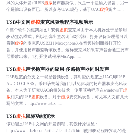
风的大体开发和USB
虚拟
扬声器类似，只是一个是输入设备，另一
个是输出设备而已。所以参考UAC规范，基于UAC
虚拟
扬声......
USB中文网
虚拟
麦克风驱动程序视频演示
0.整个软件的框架如图1.安装
虚拟
麦克风由于本人机器处于是禁用
驱动签名模式，所以会弹出签名询问对话框2.打开设备管理器可以
看到
虚拟
的麦克风USBZH Microphone3.在音频控制面板打开设
备，并使用扬声器监听该设备。这样麦克风如果有声音会通过扬声
器播放出来。4.打开测试程序MicApp......
USB
虚拟
声卡扬声器的应用-多路扬声器同时发声
USB规范的分支之一就是音频设备，其对应的规范是UAC,即USB
AUDIO CLASS。采用该规范我们可以免驱动的扬声器和麦克风设
备。本人为了研究UAC的相关技术，使用驱动程序在windows下
虚
拟
相关的USB
虚拟
设备。对于
虚拟
麦克风设备，可见本人文前几天
写的文章：http://www.usbz......
USB
虚拟
鼠标功能演示
该功能是USB中文网的开发例程，其设计原理见：
http://www.usbzh.com/article/detail-476.html使用驱动程序实现的是