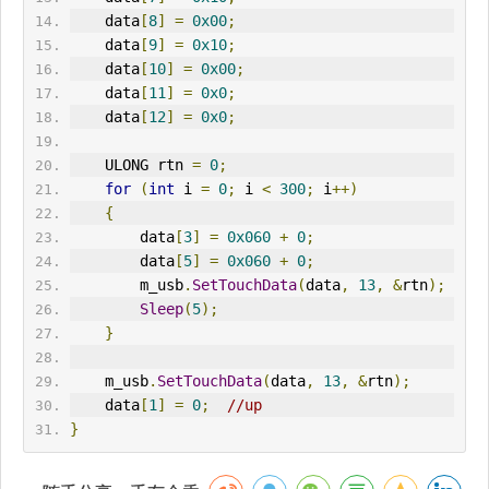
    data
[
8
]
=
0x00
;
    data
[
9
]
=
0x10
;
    data
[
10
]
=
0x00
;
    data
[
11
]
=
0x0
;
    data
[
12
]
=
0x0
;
    ULONG rtn 
=
0
;
for
(
int
 i 
=
0
;
 i 
<
300
;
 i
++)
{
        data
[
3
]
=
0x060
+
0
;
        data
[
5
]
=
0x060
+
0
;
        m_usb
.
SetTouchData
(
data
,
13
,
&
rtn
);
Sleep
(
5
);
}
    m_usb
.
SetTouchData
(
data
,
13
,
&
rtn
);
    data
[
1
]
=
0
;
//up
}