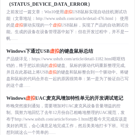
（STATUS_DEVICE_DATA_ERROR）
之前发过一篇文章：Win10使用
虚拟
USB鼠标实现自动挂机测试功
能（文章地址：http://www.usbzh.com/article/detail-476.html ） 使用
的是
虚拟
驱动实现的一个
虚拟
USB鼠标，实现了产品的自动测试功
能。生成的设备在设备管理器中如下：但在开发过程中，并不是一
帆......
Windows下通过USB
虚拟
的键盘鼠标总结
产品级详见：https://www.usbzh.com/article/detail-1182.html哐哐铛
铛的，终于把以前搞的
虚拟
键盘、鼠标的驱动代码重新整理完成,
并且在此基础上将USB
虚拟
的键盘和鼠标整合到一个驱动中。将键
盘和鼠标的代码合并在一起的原因很简单：第一是为了验证自己写
的这个虚......
Windows
虚拟
UAC麦克风增加特性单元的开发调试笔记
昨晚突然接到通知，需要增加对UAC麦克风设备音量增益的控
制。我努力地回忆了去年12月份自己粗略地整理的UAC规范，发
布于http://www.usbzh.com/article/forum-1.html想着今天完成应该是
美好的周五，会心满意足地完成工作，然后美美地打卡下班。可没
想到就这么一个简单的......