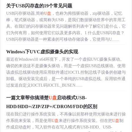
关于USB闪存盘的19个常见问题
USB闪存驱动器,简称
U盘
，也称为拇指驱动器，zip驱动器，记忆
棒，笔式驱动器，或简称为USB，是我们数据驱动世界中的常用工
具。在我们的闪存驱动器常见问题解答列表中了解它们是什么，它
们为何有用，如何使用它们以及更多内容。1.什么是USB闪存盘？
USB闪存驱动器是一种紧凑的可移动存储设备，它使用与U......
Windows下UVC虚拟摄像头的实现
最近在Windows10 x64环境下，开发了一个虚拟UVC摄像头驱动。
确切的来说这不是摄像头驱动，而是一个虚拟USB总线驱动。使用
该虚拟总线驱动使用应用软件通过IOCTL控制总线子设备的创建与
卸载。驱动安装完成后，是一个单纯的USB虚拟总线。应用软件通
过发送自定义IOCTL码IOCTL_BUSEN......
一篇文章帮你搞清楚
U盘
启动模式USB-
HDD/HDD+/ZIP/ZIP+/CDROM/FDD的区别
现在我们进行操作系统安装，不再像以前那样使用光驱动来进行操
作系统来安装，而是使用
U盘
来进行操作系统安装。但在把
U盘
制
作成启动盘时，写入软件在在写入模式有USB-HDD、USB-