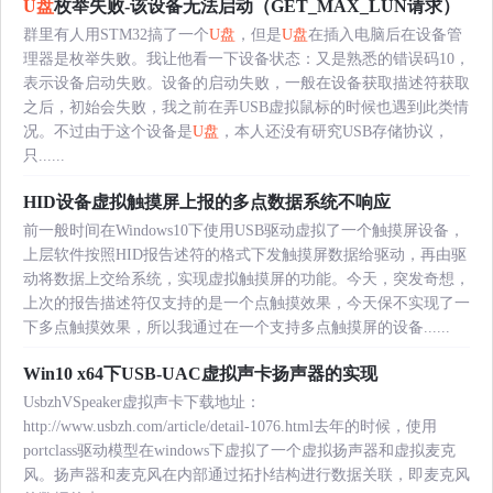
U盘
枚举失败-该设备无法启动（GET_MAX_LUN请求）
群里有人用STM32搞了一个
U盘
，但是
U盘
在插入电脑后在设备管
理器是枚举失败。我让他看一下设备状态：又是熟悉的错误码10，
表示设备启动失败。设备的启动失败，一般在设备获取描述符获取
之后，初始会失败，我之前在弄USB虚拟鼠标的时候也遇到此类情
况。不过由于这个设备是
U盘
，本人还没有研究USB存储协议，
只......
HID设备虚拟触摸屏上报的多点数据系统不响应
前一般时间在Windows10下使用USB驱动虚拟了一个触摸屏设备，
上层软件按照HID报告述符的格式下发触摸屏数据给驱动，再由驱
动将数据上交给系统，实现虚拟触摸屏的功能。今天，突发奇想，
上次的报告描述符仅支持的是一个点触摸效果，今天保不实现了一
下多点触摸效果，所以我通过在一个支持多点触摸屏的设备......
Win10 x64下USB-UAC虚拟声卡扬声器的实现
UsbzhVSpeaker虚拟声卡下载地址：
http://www.usbzh.com/article/detail-1076.html去年的时候，使用
portclass驱动模型在windows下虚拟了一个虚拟扬声器和虚拟麦克
风。扬声器和麦克风在内部通过拓扑结构进行数据关联，即麦克风