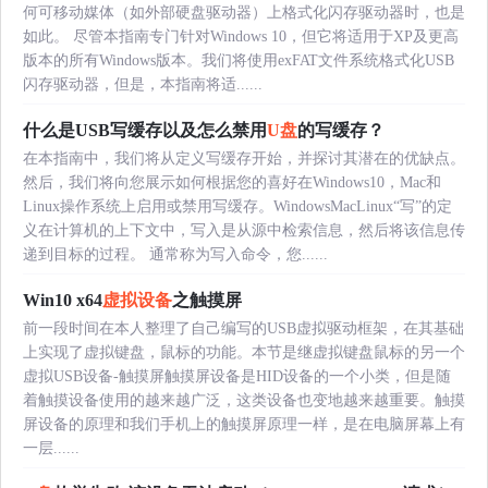
何可移动媒体（如外部硬盘驱动器）上格式化闪存驱动器时，也是
如此。 尽管本指南专门针对Windows 10，但它将适用于XP及更高
版本的所有Windows版本。我们将使用exFAT文件系统格式化USB
闪存驱动器，但是，本指南将适......
什么是USB写缓存以及怎么禁用
U盘
的写缓存？
在本指南中，我们将从定义写缓存开始，并探讨其潜在的优缺点。
然后，我们将向您展示如何根据您的喜好在Windows10，Mac和
Linux操作系统上启用或禁用写缓存。WindowsMacLinux“写”的定
义在计算机的上下文中，写入是从源中检索信息，然后将该信息传
递到目标的过程。 通常称为写入命令，您......
Win10 x64
虚拟设备
之触摸屏
前一段时间在本人整理了自己编写的USB虚拟驱动框架，在其基础
上实现了虚拟键盘，鼠标的功能。本节是继虚拟键盘鼠标的另一个
虚拟USB设备-触摸屏触摸屏设备是HID设备的一个小类，但是随
着触摸设备使用的越来越广泛，这类设备也变地越来越重要。触摸
屏设备的原理和我们手机上的触摸屏原理一样，是在电脑屏幕上有
一层......