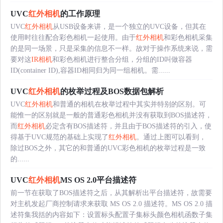
UVC
红外相机
的工作原理
UVC
红外相机
从USB设备来讲，是一个独立的UVC设备，但其在
使用时往往配合彩色相机一起使用。由于
红外相机
和彩色相机采集
的是同一场景，只是采集的信息不一样。故对于操作系统来说，需
要对这
IR相机
和彩色相机进行整合分组，分组的ID叫做容器
ID(container ID),容器ID相同归为同一组相机。需......
UVC
红外相机
的枚举过程及BOS数据包解析
UVC
红外相机
和普通的相机在枚举过程中其实并特别的区别。可
能惟一的区别就是一般的普通彩色相机并没有获取到BOS描述符，
而
红外相机
必定含有BOS描述符，并且由于BOS描述符的引入，使
得基于UVC规范的基础上实现了
红外相机
。通过上图可以看到，
除过BOS之外，其它的和普通的UVC彩色相机的枚举过程是一致
的......
UVC
红外相机
MS OS 2.0平台描述符
前一节在获取了BOS描述符之后，从其解析出平台描述符，故需要
对主机发起厂商控制请求来获取 MS OS 2.0 描述符。MS OS 2.0 描
述符集我括的内容如下：设置标头配置子集标头颜色相机函数子集