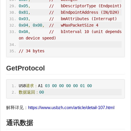
0x05
,
//   bDescriptorType (Endpoint)
0x81
,
//   bEndpointAddress (
IN
/D2H)
0x03
,
//   bmAttributes (Interrupt)
0x04
,
0x00
,
//   wMaxPacketSize 4
0x0A
,
//   
bInterval
 10 (unit depends 
on device speed)
// 34 bytes
GetProtocol
USB
请求：
A1 
03
00
00
00
00
01
00
数据返回：
00
解释详见：
https://www.usbzh.com/article/detail-107.html
通讯数据