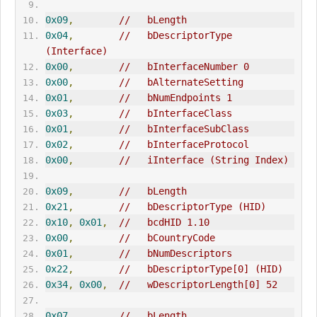
0x09
,
//   bLength
0x04
,
//   bDescriptorType 
(Interface)
0x00
,
//   bInterfaceNumber 0
0x00
,
//   bAlternateSetting
0x01
,
//   bNumEndpoints 1
0x03
,
//   bInterfaceClass
0x01
,
//   bInterfaceSubClass
0x02
,
//   bInterfaceProtocol
0x00
,
//   iInterface (String Index)
0x09
,
//   bLength
0x21
,
//   bDescriptorType (
HID
)
0x10
,
0x01
,
//   bcd
HID
 1.10
0x00
,
//   bCountryCode
0x01
,
//   bNumDescriptors
0x22
,
//   bDescriptorType[0] (
HID
)
0x34
,
0x00
,
//   wDescriptorLength[0] 52
0x07
,
//   bLength