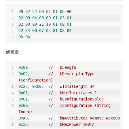
09
02
22
00
01
01
00
 A0 
32
09
04
00
00
01
03
01
02
00
09
21
10
01
00
01
22
34
00
07
05
81
03
04
00
0A
解析后：
0x09
,
//   bLength
0x02
,
//   bDescriptorType 
(Configuration)
0x22
,
0x00
,
//   wTotalLength 34
0x01
,
//   bNumInterfaces 1
0x01
,
//   bConfigurationValue
0x00
,
//   iConfiguration (String 
Index)
0xA0
,
//   bmAttributes Remote Wakeup
0x32
,
//   bMaxPower 100mA