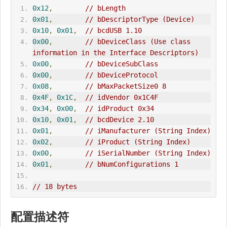
0x12
,
// bLength
0x01
,
// bDescriptorType (Device)
0x10
,
0x01
,
// bcdUSB 1.10
0x00
,
// bDeviceClass (Use class 
information in the Interface Descriptors)
0x00
,
// bDeviceSubClass 
0x00
,
// bDeviceProtocol 
0x08
,
// bMaxPacketSize0 8
0x4F
,
0x1C
,
// 
idVendor
 0x1C4F
0x34
,
0x00
,
// idProduct 0x34
0x10
,
0x01
,
// bcdDevice 2.10
0x01
,
// iManufacturer (String Index)
0x02
,
// iProduct (String Index)
0x00
,
// iSerialNumber (String Index)
0x01
,
// bNumConfigurations 1
// 18 bytes
配置描述符