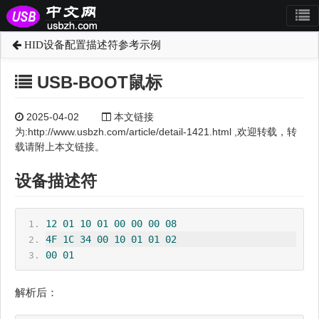
HID设备配置描述符参考示例
USB-BOOT鼠标
2025-04-02
本文链接
为:http://www.usbzh.com/article/detail-1421.html ,欢迎转载，转
载请附上本文链接。
设备描述符
12
01
10
01
00
00
00
08
4F
1C
34
00
10
01
01
02
00
01
解析后：