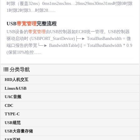
时隙（覆盖32ms）0ms1ms2ms3ms…28ms29ms30ms31ms时隙0时隙
1时隙2时隙3…时隙28......
USB
带宽管理
完整流程
USB设备的
带宽管理
由USB控制器如ECHI统一管理。USB控制器
驱动启动时 (USBPORT_StartDevice)├─► TotalBusBandwidth = 微
端口报告的带宽└─► BandwidthTable[i] = TotalBusBandwidth * 0.9
(保留10%给控......
分类导航
HID人机交互
Linux&USB
UAC音频
CDC
TYPE-C
USB规范
USB大容量存储
USB百科