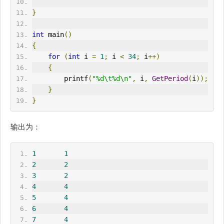
}
int
 main
()
{
for
(
int
 i 
=
1
;
 i 
<
34
;
 i
++)
{
        printf
(
"%d\t%d\n"
,
 i
,
GetPeriod
(
i
));
}
}
输出为：
1
1
2
2
3
2
4
4
5
4
6
4
7
4