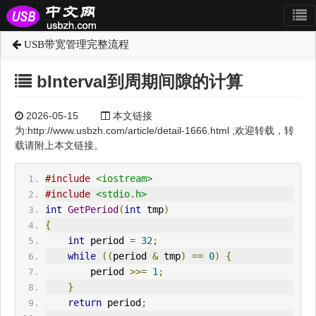
USB带宽管理完整流程
bInterval到周期间隙的计算
2026-05-15
本文链接
为:http://www.usbzh.com/article/detail-1666.html ,欢迎转载，转
载请附上本文链接。
#include
<iostream>
#include
<stdio.h>
int
GetPeriod
(
int
 tmp
)
{
int
 period 
=
32
;
while
((
period 
&
 tmp
)
==
0
)
{
        period 
>>=
1
;
}
return
 period
;