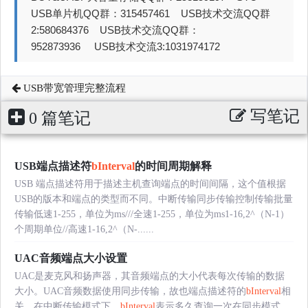
USB单片机QQ群：315457461 USB技术交流QQ群
2:580684376 USB技术交流QQ群：
952873936 USB技术交流3:1031974172
USB带宽管理完整流程
写笔记
0 篇笔记
USB端点描述符
bInterval
的时间周期解释
USB 端点描述符用于描述主机查询端点的时间间隔，这个值根据
USB的版本和端点的类型而不同。中断传输同步传输控制传输批量
传输低速1-255，单位为ms///全速1-255，单位为ms1-16,2^（N-1）
个周期单位//高速1-16,2^（N-......
UAC音频端点大小设置
UAC是麦克风和扬声器，其音频端点的大小代表每次传输的数据
大小。UAC音频数据使用同步传输，故也端点描述符的
bInterval
相
关。在中断传输模式下，
bInterval
表示多久查询一次在同步模式