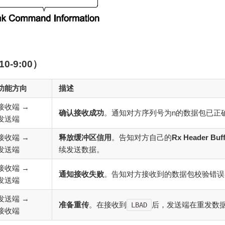
-9:00）
功能方向
描述
接收端 →
确认接收成功
。通知对方序列号为n的数据包已正
发送端
接收端 →
释放缓冲区信用
。告知对方自己的
Rx Header Bu
发送端
续发送数据。
接收端 →
通知接收失败
。告知对方接收到的数据包校验错误
发送端
发送端 →
准备重传
。在接收到
后，发送端在重发数
LBAD
接收端