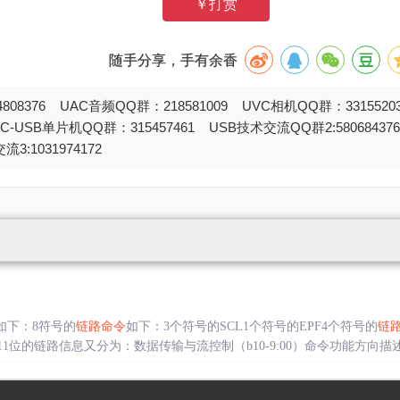
￥打赏
随手分享，手有余香
808376 UAC音频QQ群：218581009 UVC相机QQ群：331552
STC-USB单片机QQ群：315457461 USB技术交流QQ群2:580684
流3:1031974172
如下：8符号的
链路命令
如下：3个符号的SCL1个符号的EPF4个符号的
链
位的链路信息又分为：数据传输与流控制（b10-9:00）命令功能方向描述LGOOD