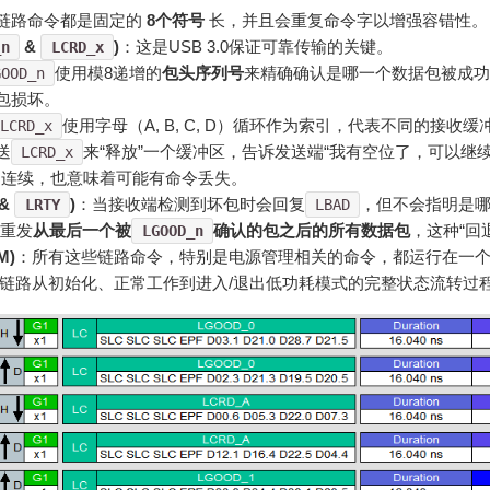
链路命令都是固定的
8个符号
长，并且会重复命令字以增强容错性。
&
)
：这是USB 3.0保证可靠传输的关键。
_n
LCRD_x
使用模8递增的
包头序列号
来精确确认是哪一个数据包被成功
GOOD_n
包损坏。
使用字母（A, B, C, D）循环作为索引，代表不同的接
LCRD_x
送
来“释放”一个缓冲区，告诉发送端“我有空位了，可以继
LCRD_x
不连续，也意味着可能有命令丢失。
&
)
：当接收端检测到坏包时会回复
，但不会指明是
LRTY
LBAD
后重发
从最后一个被
确认的包之后的所有数据包
，这种“回
LGOOD_n
M)
：所有这些链路命令，特别是电源管理相关的命令，都运行在一
义了链路从初始化、正常工作到进入/退出低功耗模式的完整状态流转过