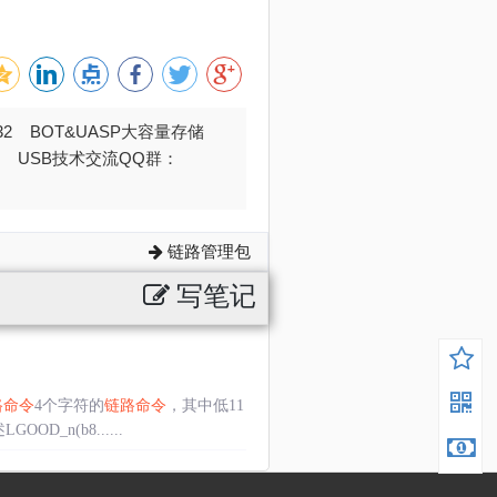
032 BOT&UASP大容量存储
376 USB技术交流QQ群：
链路管理包
写笔记
路命令
4个字符的
链路命令
，其中低11
_n(b8......