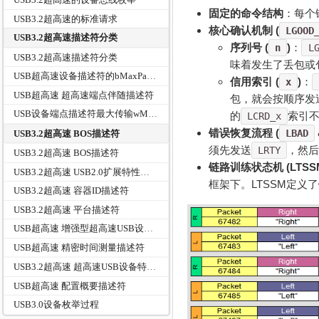
固定的命令结构
：每个
USB3.2超高速的标准请求
核心确认机制 (
LGOOD
USB3.2超高速描述符分类
序列号 (
)
：
n
L
USB3.2超高速描述符分类
味着发生了丢包或
USB超高速设备描述符的bMaxPacketSize0为0x09
信用索引 (
)
：
x
USB超高速 超高速端点伴随描述符
包，就会按顺序发
USB设备端点描述符最大传输wMaxPacketSize和bMaxBurst
的
索引
LCRD_x
错误恢复流程 (
LBAD
USB3.2超高速 BOS描述符
须先发送
，然
LRTY
USB3.2超高速 BOS描述符
链路训练状态机 (LTSS
USB3.2超高速 USB2.0扩展特性描述符
框架下。LTSSM定
USB3.2超高速 容器ID描述符
USB3.2超高速 平台描述符
USB超高速 增强型超高速USB设备特性描述符
USB超高速 精密时间测量描述符
USB3.2超高速 超高速USB设备特性描述符
USB超高速 配置概要描述符
USB3.0设备枚举过程