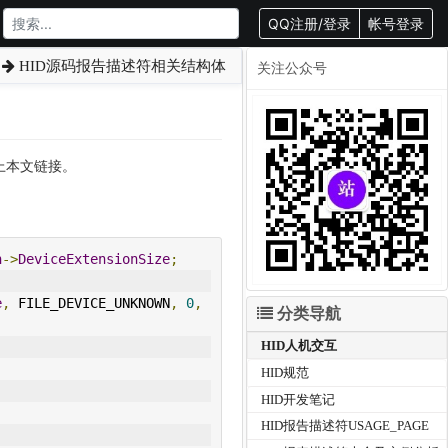
QQ注册/登录
帐号登录
HID源码报告描述符相关结构体
关注公众号
载请附上本文链接。
n
->
DeviceExtensionSize
;
e
,
 FILE_DEVICE_UNKNOWN
,
0
,
分类导航
HID人机交互
HID规范
HID开发笔记
HID报告描述符USAGE_PAGE