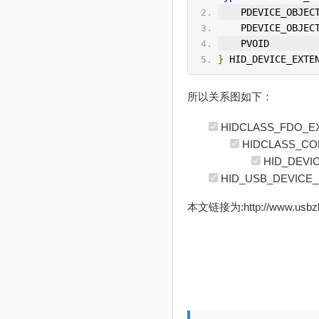
    PDEVICE_OBJEC
    PDEVICE_OBJEC
    PVOID        
}
 HID_DEVICE_EXTE
所以关系图如下：
HIDCLASS_FDO_E
HIDCLASS_CO
HID_DEVI
HID_USB_DEVICE
本文链接为:http://www.usb