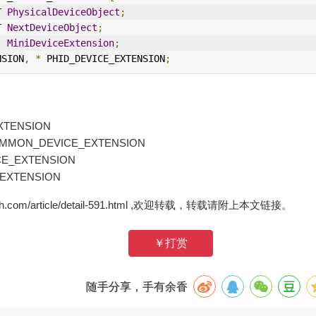
T 
PhysicalDeviceObject
;
T 
NextDeviceObject
;
  
MiniDeviceExtension
;
NSION
,
*
 PHID_DEVICE_EXTENSION
;
XTENSION
MMON_DEVICE_EXTENSION
CE_EXTENSION
_EXTENSION
zh.com/article/detail-591.html ,欢迎转载，转载请附上本文链接。
￥打赏
随手分享，手有余香