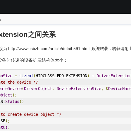
系
Extension之间关系
:http://www.usbzh.com/article/detail-591.html ,欢迎转载，转
ce中创建设备时传递的设备扩展结构体大小：
onSize
=
sizeof
(
HID
CLASS_FDO_EXTENSION
)
+
DriverExtensio
ate the device */
eateDevice
(
DriverObject
,
DeviceExtensionSize
,
&
DeviceNam
Object
);
SS
(
Status
))
 to create device object */
LSE
);
atus
;