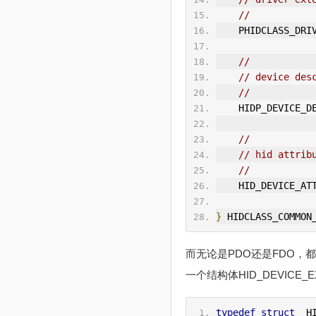
//
    PHIDCLASS_D
//
// device des
//
    HIDP_DEVICE_D
//
// hid attrib
//
    HID_DEVICE_A
}
 HIDCLASS_COMMON
而无论是PDO还是FDO，都
一个结构体HID_DEVICE_E
typedef
struct
 _H