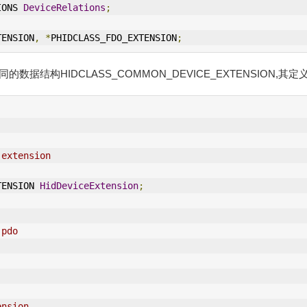
TIONS 
DeviceRelations
;
TENSION
,
*
PHIDCLASS_FDO_EXTENSION
;
数据结构HIDCLASS_COMMON_DEVICE_EXTENSION,其
 extension
XTENSION 
HidDeviceExtension
;
 pdo
;
ension