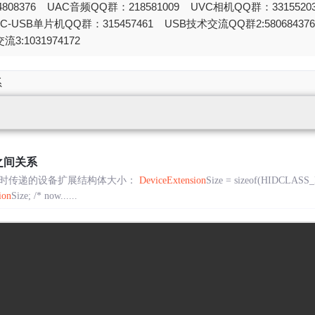
808376 UAC音频QQ群：218581009 UVC相机QQ群：331552
STC-USB单片机QQ群：315457461 USB技术交流QQ群2:580684
流3:1031974172
系
之间关系
中创建设备时传递的设备扩展结构体大小：
DeviceExtension
Size = sizeof(HIDCLAS
ion
Size; /* now......