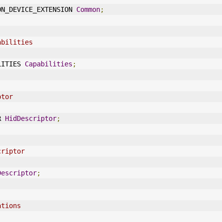
MMON_DEVICE_EXTENSION 
Common
;
abilities
ILITIES 
Capabilities
;
ptor
R 
HidDescriptor
;
criptor
Descriptor
;
ations