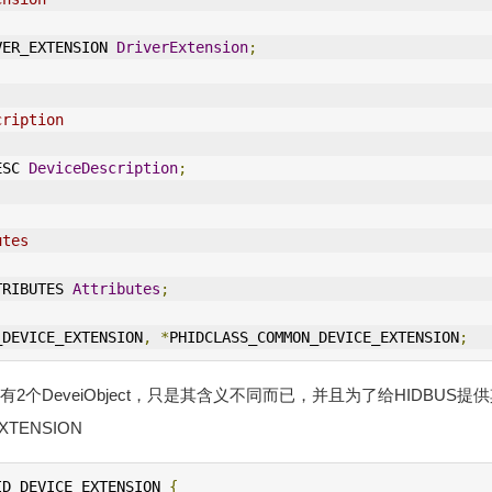
RIVER_EXTENSION 
DriverExtension
;
cription
ESC 
DeviceDescription
;
utes
TTRIBUTES 
Attributes
;
_DEVICE_EXTENSION
,
*
PHIDCLASS_COMMON_DEVICE_EXTENSION
;
有2个DeveiObject，只是其含义不同而已，并且为了给HIDBU
XTENSION
ID_DEVICE_EXTENSION 
{