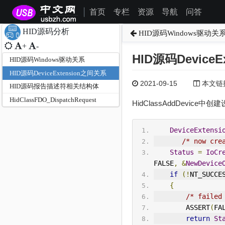
首页
专栏
资源
导航
问答
|
HID源码分析
HID源码Windows驱动关
+
-
HID源码Device
HID源码Windows驱动关系
HID源码DeviceExtension之间关系
2021-09-15
本文链接为
HID源码报告描述符相关结构体
HidClassFDO_DispatchRequest
HidClassAddDevi
DeviceExtensi
/* now cre
Status
=
IoCr
FALSE
,
&
NewDevice
if
(!
NT_SUCCE
{
/* failed
        ASSERT
(
FA
return
St