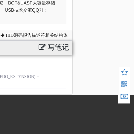
032 BOT&UASP大容量存储
376 USB技术交流QQ群：
HID源码报告描述符相关结构体
写笔记
S_FDO_EXTENSION) +