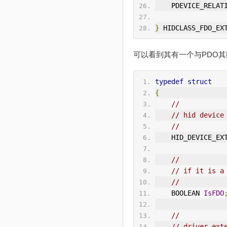
    PDEVICE_RELA
}
 HIDCLASS_FDO_EX
可以看到其有一个与PDO其同的
typedef
struct
{
//
// hid device
//
    HID_DEVICE_E
//
// if it is a
//
    BOOLEAN 
IsFDO
//
// driver ext