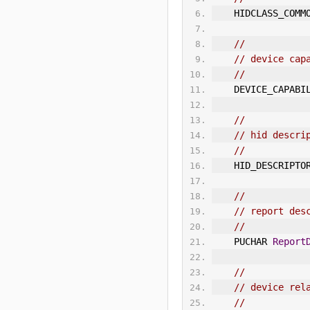
    HIDCLASS_CO
//
// device cap
//
    DEVICE_CAPAB
//
// hid descri
//
    HID_DESCRIPTO
//
// report des
//
    PUCHAR 
Report
//
// device rel
//