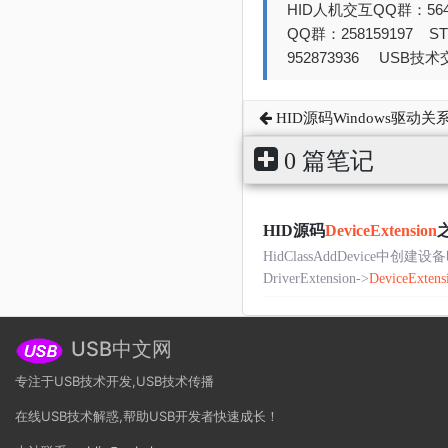
HID人机交互QQ群：564
QQ群：258159197 
952873936 USB技术交
HID源码Windows驱动关
0 篇笔记
HID源码
DeviceExtension
HidClassAddDevice
DriverExtension->
DeviceExtens
USB中文网
专注于USB技术开发,USB技术传播
在线USB技术解惑,帮助USB开发者快速成长！