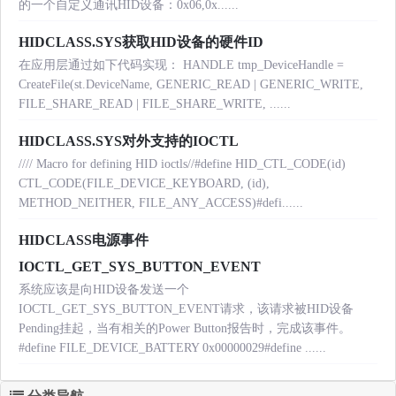
的一个自定义通讯HID设备：0x06,0x......
HIDCLASS.SYS获取HID设备的硬件ID
在应用层通过如下代码实现： HANDLE tmp_DeviceHandle =
CreateFile(st.DeviceName, GENERIC_READ | GENERIC_WRITE,
FILE_SHARE_READ | FILE_SHARE_WRITE, ......
HIDCLASS.SYS对外支持的IOCTL
//// Macro for defining HID ioctls//#define HID_CTL_CODE(id)
CTL_CODE(FILE_DEVICE_KEYBOARD, (id),
METHOD_NEITHER, FILE_ANY_ACCESS)#defi......
HIDCLASS电源事件
IOCTL_GET_SYS_BUTTON_EVENT
系统应该是向HID设备发送一个
IOCTL_GET_SYS_BUTTON_EVENT请求，该请求被HID设备
Pending挂起，当有相关的Power Button报告时，完成该事件。
#define FILE_DEVICE_BATTERY 0x00000029#define ......