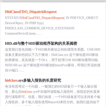
HidClassFDO_DispatchRequest
NTSTATUS
HidClassFDO_DispatchRequest
( IN PDEVICE_OBJECT
DeviceObject, IN PIRP Irp){
PHIDCLASS_COMMON_DEVICE_EXTENSION
CommonDeviceExtens......
HID.dll与整个HID驱动程序架构的关系揭密
这里我们首先回顾一下HID相关驱动之间的调用关系图。USB HID
设备主要由包括以下几个驱动：HidClass.sys 这个驱动是HID驱动
的类驱动，其实就是一个DLL，用于处理USB HID驱动通用功能。
HIDUSB.sys 这个驱动是HID驱动的miniPort驱动，即我们常说的迷
你小端口......
hidclass
.sys多输入报告的长度研究
有没有思考过一个问题，一般我们的HID设备只一个输入输出报
告，那么在
hidclass
.sys中在循环读取输入报告时，按指定的长度来
进行读取即可。但是，我们知道，一个HID设备是可以支持多个输
入报告的，多个输入报告使用ReportId来区分的。如我们提供如下