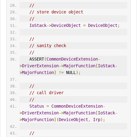
//
// store device object
//
IoStack
->
DeviceObject
=
DeviceObject
;
//
// sanity check
//
    ASSERT
(
CommonDeviceExtension
-
>
DriverExtension
->
MajorFunction
[
IoStack
-
>
MajorFunction
]
!=
 NULL
);
//
// call driver
//
Status
=
CommonDeviceExtension
-
>
DriverExtension
->
MajorFunction
[
IoStack
-
>
MajorFunction
](
DeviceObject
,
Irp
);
//