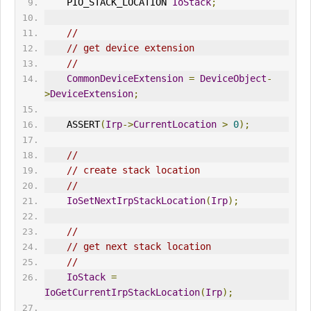
    PIO_ST
ACK
_LOCATION 
IoStack
;
//
// get device extension
//
CommonDeviceExtension
=
DeviceObject
-
>
DeviceExtension
;
    ASSERT
(
Irp
->
CurrentLocation
>
0
);
//
// create stack location
//
IoSetNextIrpStackLocation
(
Irp
);
//
// get next stack location
//
IoStack
=
IoGetCurrentIrpStackLocation
(
Irp
);