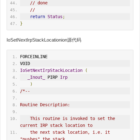
// done
//
return
Status
;
}
IoSetNextIrpStackLocationion源代码
FORCE
IN
LINE
VOID
IoSetNextIrpStackLocation
(
_Inout_
 PIRP 
Irp
)
/*--
Routine Description:
    This routine is invoked to set the 
current IRP stack location to
    the next stack location, i.e. it 
"pushes" the stack.