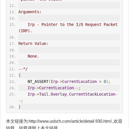
Arguments:
    Irp - Pointer to the I/O 
Request
 Packet 
(IRP).
Return Value:
    None.
--*/
{
    NT_ASSERT
(
Irp
->
CurrentLocation
>
0
);
Irp
->
CurrentLocation
--;
Irp
->
Tail
.
Overlay
.
CurrentStackLocation
-
-;
}
本文链接为:http://www.usbzh.com/article/detail-930.html ,欢迎
转载，转载请附上本文链接。