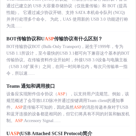
通过已建立的 USB 大容量存储协议（仅批量传输）和 BOT (提高
性能) 。 它通过减少协议开销、支持 SATA 本机命令队列 (NCQ)
并并行处理多个命令。 为此，UAS 使用新的 USB 3.0 功能进行称
为流......
BOT传输协议和U
ASP
传输协议有什么区别？
BOT传输协议BOT (Bulk-Only Transport)，诞生于1999年，专为
USB 1.1所设计，至今最快的USB 3.1都可向下兼容这个基本的BOT
传输协议。在传输资料作业开始时，外接USB 3.0设备与电脑主板
（USB 3.0扩展卡）之间，在同一时间单位内，每次只传输单一指
令，所以速......
Teams 通知和调用接口
设备应实现附件信令协议（
ASP
），以支持用户流规范。例如，该
规范概述了会导致LED脉冲并通过按键调用Team client的通知事
件。
ASP
是传输不可知的，因此虽然
ASP
的消息传递本身对于USB
和蓝牙连接的设备都是相同的，但它们将具有不同的封装和触发机
制。
ASP
:Accessory Signal......
U
ASP
(USB Attached SCSI Protocol)简介