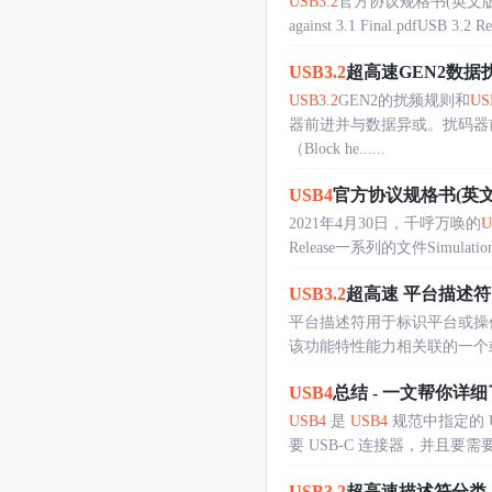
USB3.2
官方协议规格书(英文版)
against 3.1 Final.pdfUSB 3.2 Rev
USB3.2
超高速GEN2数据
USB3.2
GEN2的扰频规则和
US
器前进并与数据异或。扰码器
（Block he......
USB4
官方协议规格书(英文版)
2021年4月30日，千呼万唤的
U
Release一系列的文件Simulati
USB3.2
超高速 平台描述符
平台描述符用于标识平台或操
该功能特性能力相关联的一个或多个字节
USB4
总结 - 一文帮你详
USB4
是
USB4
规范中指定的 US
要 USB-C 连接器，并且要需要 US
USB3.2
超高速描述符分类