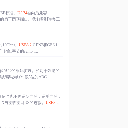
SB标准。
USB4
会向后兼容
上的扁平圆形端口。我们看到许多工
10Gbps。
USB3.2
GEN2和GEN1一
传输1字节的symb......
据从8位到10的编码扩展。如对于发送的
fghj,低5位的ABC......
些差分信号也不再是双向的，是单向的，
TX与接收接口RX的连接。
USB3.2