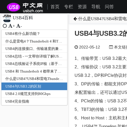
首页
专栏
资源
导航
问答
|
USB4百科
什么是USB4?USB4和雷电Th
+
-
USB4与USB3.
USB4有什么新功能？
什么是雷电4？Thunderbolt 4 和Thunderbolt 3, USB-C, USB4, USB3参数对比
2022-05-12
本文链接为
USB4的连接接口、传输速度的兼容性
USB4总结 - 一文帮你详细了解USB4的全部家当
1、传输带宽：USB 3.2最大是
USB4总线验证子系统IP核（基于Synopsys）
2、传输协议：USB 3.2主
USB4 和 Thunderbolt 4 都带来了什么新改变？
USB 3.2，DP和PCIe
什么是USB4?USB4和雷电Thunderbolt协议
3、DP的传输：都能支持DP 1.
USB4与USB3.2的区别
来配置输出，还可以通过US
USB4 2.0规范支持到80Gbps
4、PCIe的传输：USB 3
USB4完全指南
5、TBT3的传输：USB 3
6、Host to Host：
7、 USB4™ Tunneling