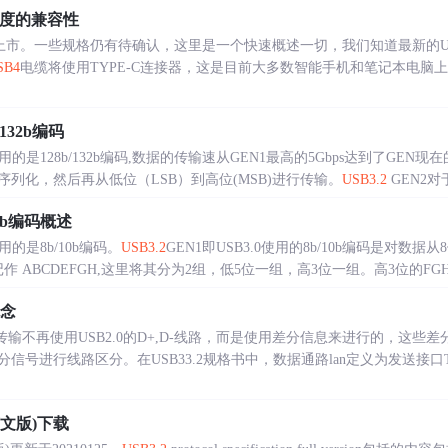
度的兼容性
上市。一些规格仍有待确认，这里是一个快速概述一切，我们知道最新的U
SB4
电缆将使用TYPE-C连接器，这是目前大多数智能手机和笔记本电脑
/132b编码
的是128b/132b编码,数据的传输速从GEN1最高的5Gbps达到了GEN现在的
列化，然后再从低位（LSB）到高位(MSB)进行传输。
USB3.2
GEN2对于
10b编码概述
用的是8b/10b编码。
USB3.2
GEN1即USB3.0使用的8b/10b编码是对数
ABCDEFGH,这里将其分为2组，低5位一组，高3位一组。高3位的FGH被编码为
概念
传输不再使用USB2.0的D+,D-线路，而是使用差分信息来进行的，这
信号进行线路区分。在USB33.2规格书中，数据通路lan定义为发送接口
文版)下载