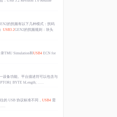
括：USB 3.2 Revision 1.0 Redline
GEN2的扰频有以下几种模式：扰码
）
USB3.2
GEN2的扰频规则：块头
U Simulation和
USB4
ECN for
唯一设备功能。平台描述符可以包含与
TE bLength; ......
与以往的 USB 协议标准不同，
USB4
需
...