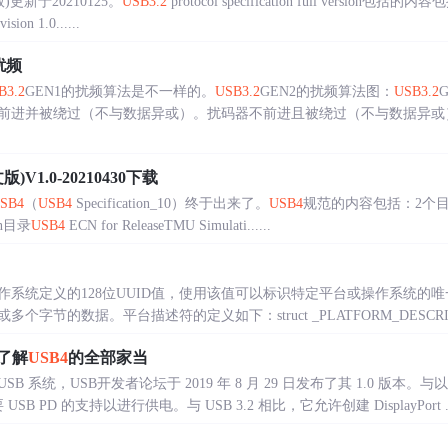
更新于20210125。
USB3.2
protocol specification full version包括的内容包
ision 1.0......
扰频
B3.2
GEN1的扰频算法是不一样的。
USB3.2
GEN2的扰频算法图：
USB3.2
前进并被绕过（不与数据异或）。扰码器不前进且被绕过（不与数据异或
V1.0-20210430下载
SB4
（
USB4
Specification_10）终于出来了。
USB4
规范的内容包括：2个目录TM
on目录
USB4
ECN for ReleaseTMU Simulati......
作系统定义的128位UUID值，使用该值可以标识特定平台或操作系统的
的数据。平台描述符的定义如下：struct _PLATFORM_DESCRIPTOR{ BY
细了解
USB4
的全部家当
B 系统，USB开发者论坛于 2019 年 8 月 29 日发布了其 1.0 版本。
B PD 的支持以进行供电。与 USB 3.2 相比，它允许创建 DisplayPort ...