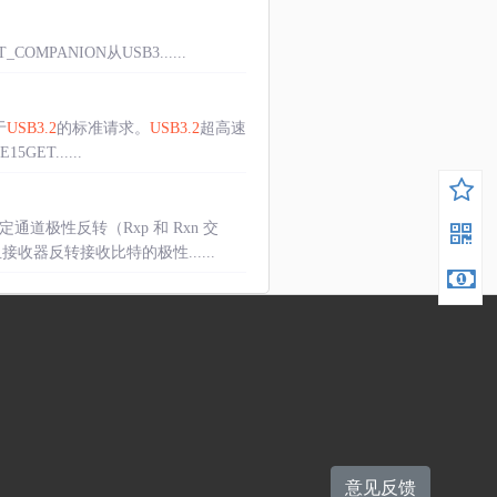
COMPANION从USB3......
于
USB3.2
的标准请求。
USB3.2
超高速
GET......
通道极性反转（Rxp 和 Rxn 交
且接收器反转接收比特的极性......
意见反馈