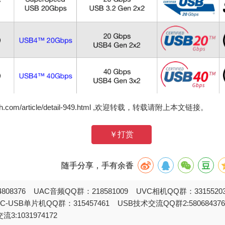
zh.com/article/detail-949.html ,欢迎转载，转载请附上本文链接。
￥打赏
随手分享，手有余香
808376 UAC音频QQ群：218581009 UVC相机QQ群：331552
STC-USB单片机QQ群：315457461 USB技术交流QQ群2:580684
流3:1031974172