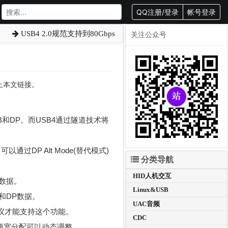
QQ注册/登录
帐号登录
USB4 2.0规范支持到80Gbps
关注公众号
载请附上本文链接。
SB和DP。而USB4通过隧道技术将
以通过DP Alt Mode(替代模式)
分类导航
HID人机交互
e数据。
Linux&USB
e和DP数据。
UAC音频
Ie协议才能支持这个功能。
CDC
输，各协议频宽分配可以动态调整