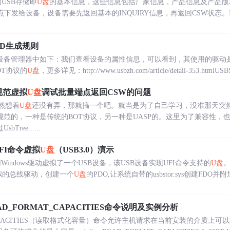
询USB存储即
U盘
的基本信息，这些信息包括厂家信息，产品信息及产品版本号等
点下发给设备，设备需要先返回基本的INQUIRY信息，再返回CSW状态。IN
件ID生成规则
备管理器中如下：我们查看设备的属性信息，可以看到，其使用的驱动是：USBPC
OT协议的
U盘
，更多详见：http://www.usbzh.com/article/detail-353.htmlUSBST
T规范虚拟
U盘
调试批量端点返回CSW的问题
然想着
U盘
还没有弄，那就搞一个吧。就当是为了自己学习，没准那天突
规范的，一种是传统的BOT协议，另一种是UASP的。这里为了兼容性，
sbTree......
UFI命令虚拟
U盘
（USB3.0）演示
Windows驱动虚拟了一个USB设备，该USB设备实现UFI命令支持的
U盘
拟的总线驱动，创建一个
U盘
的PDO,让系统自带的usbstor.sys创建FD
AD_FORMAT_CAPACITIES命令说明及实例分析
T_CAPACITIES（读取格式化容量）命令允许主机请求在当前安装的介质