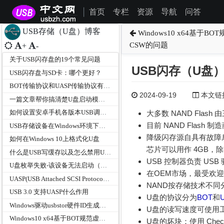
首页
专栏
资源
导航
问答
|
USB存储（U盘）博客
Windows10 x64基于
CSW的问题
+
-
关于USB闪存盘的19个常见问题
USB闪存（U盘
USB闪存盘与SD卡：哪个更好？
BOT传输协议和UASP传输协议有什么区别？
2024-09-19
本文链接为
一篇文章帮你搞清楚U盘启动模式USB-HDD/HDD+/ZIP/ZIP+/CDROM/FDD的区别
如何设置安卓手机各版本USB调试模式
大多数 NAND Fla
目前 NAND Fla
USB存储设备在Windows环境下使用Uaspstor.sys或Usbstor.sys那个驱动？
降级闪存源自具有故障
如何在Windows 10上格式化U盘
芯片可以用作 4GB，
什么是USB写缓存以及怎么禁用U盘的写缓存？
USB 控制器负责 U
U盘枚举失败-该设备无法启动（GET_MAX_LUN请求）
在OEM市场，最受欢迎的控制器
UASP(USB Attached SCSI Protocol)简介
NAND按存储技术不同
USB 3.0 支持UASP什么作用
U盘的协议分为
BOT
和
Windows驱动usbstor硬件ID生成规则
U盘的读写速度可使用工具Cr
Windows10 x64基于BOT规范虚拟U盘调试批量端点返回CSW的问题
U盘的坏块：使用 Chec