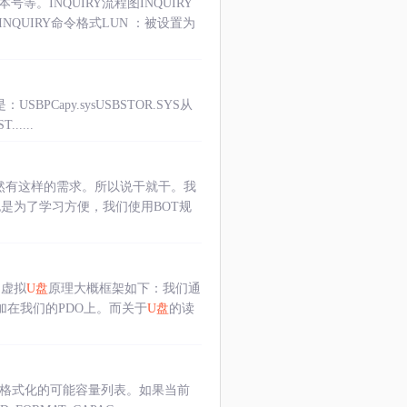
。INQUIRY流程图INQUIRY
QUIRY命令格式LUN ：被设置为
apy.sysUSBSTOR.SYS从
......
然有这样的需求。所以说干就干。我
也是为了学习方便，我们使用BOT规
。虚拟
U盘
原理大概框架如下：我们通
O并附加在我们的PDO上。而关于
U盘
的读
上可以格式化的可能容量列表。如果当前