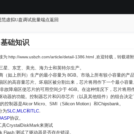
BOT规范虚拟U盘调试批量端点返回
）基础知识
:http://www.usbzh.com/article/detail-1386.html ,欢迎转载，
sh 由三星、东芝、美光、海力士和英特尔生产。
sh 制造商（如上所列）生产的最小容量为 8GB。市场上所有较小容量的
扇区的高容量芯片。坏扇区被分割出来，芯片将用作下一个最小容量。
除非故障扇区使芯片的可用空间少于 4GB。在这种情况下，芯片将用作 
SB 驱动器的功能。控制器芯片和闪存芯片（以及其他组件）的组合决定了
是Alcor Micro、SMI（Silicon Motion）和Chipsbank。
分为
SLC,MLC和TLC
.
UASP
协议。
ystalDiskMark来测试
k Flash 测试了驱动器是否存在错误。