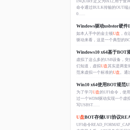
INQUIRY定义为0x12,用于查
命令通过BULK传输的OUT端
0......
Windows驱动usbstor硬
如本人手中的金士顿
U盘
，在设
驱动来看，这是一个典型的B
Windows10 x64基于BO
虚拟了这么多的USB设备，突
们知道，虚拟
U盘
其实是两套
范来虚拟一个标准的
U盘
。通过U
Win10 x64使用BOT规范
为了学习
U盘
的UFI命令，使用
过一个WDM驱动实现一个虚
写USBST......
U盘
BOT存储UFI协议RE
UFI命令READ_FORMA