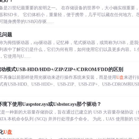
备是21世纪最重要的发明之一。 在存储设备的世界中，大小确实很重要
动器和SD卡。 它们体积小，重量轻，便于携带，几乎可以藏在任何地方。
身携带的USB闪存驱......
见问题
称为拇指驱动器，zip驱动器，记忆棒，笔式驱动器，或简称为USB，是
列表中了解它们是什么，它们为何有用，如何使用它们以及更多内容。1.什
用与U......
动模式USB-HDD/HDD+/ZIP/ZIP+/CDROM/FDD的区别
不再像以前那样使用光驱动来进行操作系统来安装，而是使用
U盘
来进行
B-HDD、USB-HDD+、USB-ZIP、USB-ZIP+、USB-CDROM
下使用Uaspstor.sys或Usbstor.sys那个驱动？
 (UAS) 协议是一种新的大容量存储协议，旨在通过已建立的 USB 大容量存储协议
 本机命令队列 (NCQ) 并并行处理多个命令。 为此，UAS 使用新的 USB 3
化
U盘