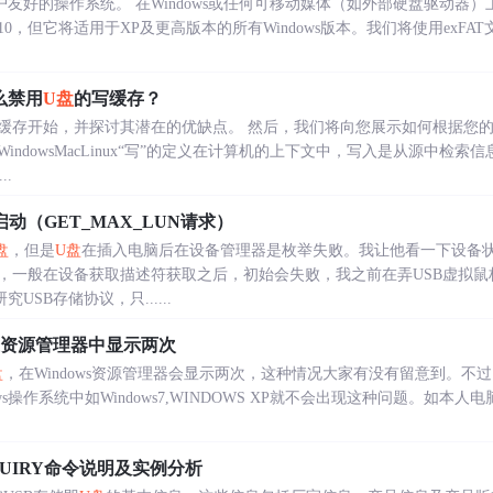
常用户友好的操作系统。 在Windows或任何可移动媒体（如外部硬盘驱动
s 10，但它将适用于XP及更高版本的所有Windows版本。我们将使用exF
么禁用
U盘
的写缓存？
开始，并探讨其潜在的优缺点。 然后，我们将向您展示如何根据您的喜好在Wi
ndowsMacLinux“写”的定义在计算机的上下文中，写入是从源中检
..
动（GET_MAX_LUN请求）
盘
，但是
U盘
在插入电脑后在设备管理器是枚举失败。我让他看一下设备状
，一般在设备获取描述符获取之后，初始会失败，我之前在弄USB虚拟鼠
USB存储协议，只......
资源管理器中显示两次
盘
，在Windows资源管理器会显示两次，这种情况大家有没有留意到。不过，
s操作系统中如Windows7,WINDOWS XP就不会出现这种问题。如本人
NQUIRY命令说明及实例分析