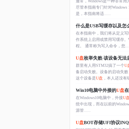
通常，Windows是一种非
尽管本指南专门针对Window
是，本指南将适......
什么是USB写缓存以及怎
在本指南中，我们将从定义写缓存
作系统上启用或禁用写缓存。Wi
程。 通常称为写入命令，您....
U盘
枚举失败-该设备无法启
群里有人用STM32搞了一个
U
备启动失败。设备的启动失败
这个设备是
U盘
，本人还没有研究
Win10电脑中外接的
U盘
在
在Windows10电脑中，外接
U
统中出现，而在以前的Window
源管......
U盘
BOT存储UFI协议I