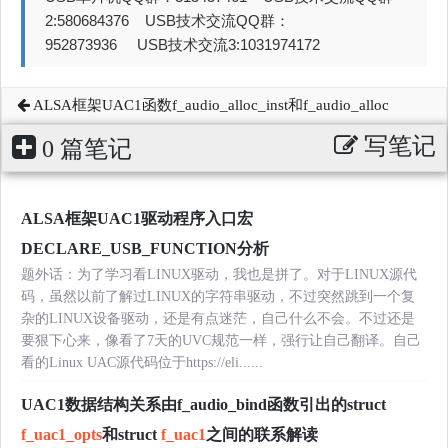
2:580684376 USB技术交流QQ群：
952873936 USB技术交流3:1031974172
ALSA框架UAC1函数f_audio_alloc_inst和f_audio_alloc
写笔记
0 篇笔记
ALSA框架UAC1驱动程序入口宏
DECLARE_USB_FUNCTION分析
题外话：为了学习看LINUX驱动，我也是拼了。对于LINUX源代
码，虽然以前了解过LINUX的字符串驱动，不过突然跳到一个复
杂的LINUX设备驱动，还是有点迷茫，自己什么不会。不过还是
要狠下心来，像看了7天的UVC规范一样，强行让自己翻译。自己
看的Linux UAC源代码位于https://eli......
UAC1数据结构关系由f_audio_bind函数引出的struct
f_uac1
_opts
和struct
f_uac1
之间的联系解读