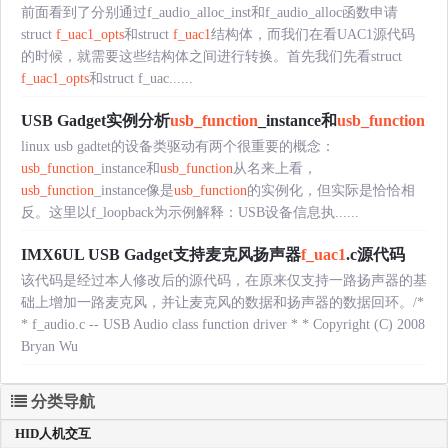
前面看到了分别通过f_audio_alloc_inst和f_audio_alloc函数申请
struct
f_uac1
_opts
和struct
f_uac1
结构体，而我们在看UAC1源代码
的时候，就需要这些结构体之间进行转换。首先我们先看struct
f_uac1
_opts
和struct f_uac......
USB Gadget实例分析
usb_function
_instance和
usb_function
linux usb gadtet的设备类驱动有两个很重要的概念：
usb_function
_instance和
usb_function
从名来上看，
usb_function
_instance像是
usb_function
的实例化，但实际是恰恰相
反。这里以f_loopback为示例解释：USB设备信息执......
IMX6UL USB Gadget支持麦克风扬声器
f_uac1
.c源代码
该代码是经过本人修改后的源代码，在原来仅支持一路扬声器的基
础上增加一路麦克风，并让麦克风的数据和扬声器的数据回环。/*
* f_audio.c -- USB Audio class function driver * * Copyright (C) 2008
Bryan Wu
分类导航
HID人机交互