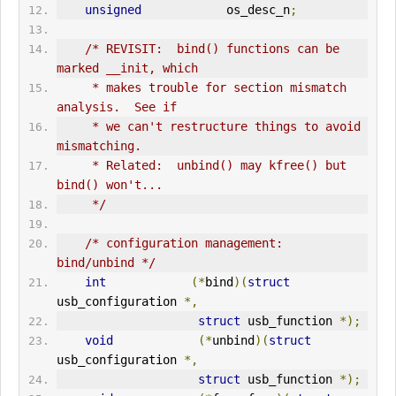
unsigned
            os_desc_n
;
/* REVISIT:  bind() functions can be 
marked __init, which
     * makes trouble for section mismatch 
analysis.  See if
     * we can't restructure things to avoid 
mismatching.
     * Related:  unbind() may kfree() but 
bind() won't...
     */
/* configuration management:  
bind/unbind */
int
(*
bind
)(
struct
usb_configuration 
*,
struct
 usb_function 
*);
void
(*
unbind
)(
struct
usb_configuration 
*,
struct
 usb_function 
*);