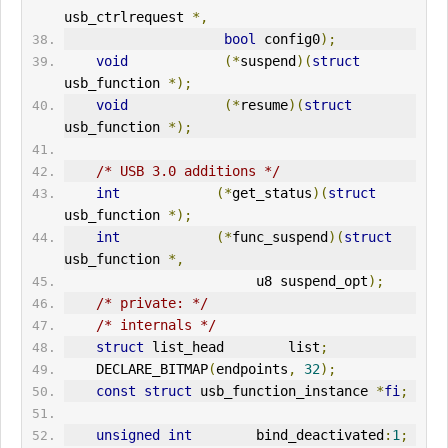
usb_ctrlrequest 
*,
bool
 config0
);
void
(*
suspend
)(
struct
usb_function 
*);
void
(*
resume
)(
struct
usb_function 
*);
/* USB 3.0 additions */
int
(*
get_status
)(
struct
usb_function 
*);
int
(*
func_suspend
)(
struct
usb_function 
*,
                        u8 suspend_opt
);
/* private: */
/* internals */
struct
 list_head        list
;
    DECLARE_BITMAP
(
endpoints
,
32
);
const
struct
 usb_function_instance 
*
fi
;
unsigned
int
        bind_deactivated
:
1
;