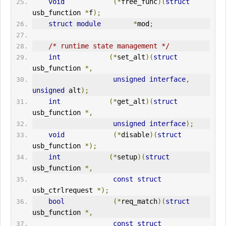
void
(*
free_func
)(
struct
usb_function 
*
f
);
struct
module
*
mod
;
/* runtime state management */
int
(*
set_alt
)(
struct
usb_function 
*,
unsigned
interface
,
unsigned
 alt
);
int
(*
get_alt
)(
struct
usb_function 
*,
unsigned
interface
);
void
(*
disable
)(
struct
usb_function 
*);
int
(*
setup
)(
struct
usb_function 
*,
const
struct
usb_ctrlrequest 
*);
bool
(*
req_match
)(
struct
usb_function 
*,
const
struct