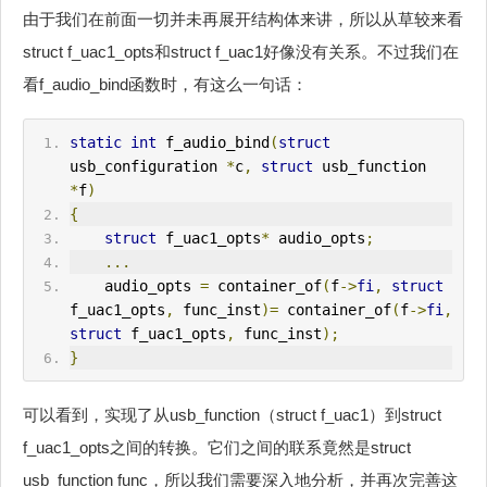
由于我们在前面一切并未再展开结构体来讲，所以从草较来看
struct f_uac1_opts和struct f_uac1好像没有关系。不过我们在
看f_audio_bind函数时，有这么一句话：
static
int
 f_audio_bind
(
struct
usb_configuration 
*
c
,
struct
 usb_function 
*
f
)
{
struct
 f_uac1_opts
*
 audio_opts
;
...
    audio_opts 
=
 container_of
(
f
->
fi
,
struct
f_uac1_opts
,
 func_inst
)=
 container_of
(
f
->
fi
,
struct
 f_uac1_opts
,
 func_inst
);
}
可以看到，实现了从usb_function（struct f_uac1）到struct
f_uac1_opts之间的转换。它们之间的联系竟然是struct
usb_function func，所以我们需要深入地分析，并再次完善这