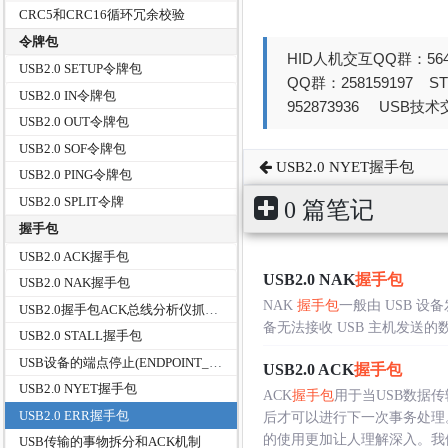
CRC5和CRC16循环冗余校验
令牌包
HID人机交互QQ群：564
USB2.0 SETUP令牌包
QQ群：258159197 
USB2.0 IN令牌包
952873936 USB技术交
USB2.0 OUT令牌包
USB2.0 SOF令牌包
USB2.0 NYET握手包
USB2.0 PING令牌包
USB2.0 SPLIT令牌
0 篇笔记
握手包
USB2.0 ACK握手包
USB2.0 NAK
握手包
USB2.0 NAK握手包
NAK
握手包
一般由 USB 设
USB2.0握手包ACK总线分析仪抓包实例详解
备无法接收 USB 主机发送的数据。
USB2.0 STALL握手包
USB设备的端点停止(ENDPOINT_HALT)
USB2.0 ACK
握手包
USB2.0 NYET握手包
ACK
握手包
用于当USB数据
USB2.0 ERR握手包
后才可以进行下一次事务处理。
的使用更加让人理解深入。我们嘴里
USB传输的事物拆分和ACK机制