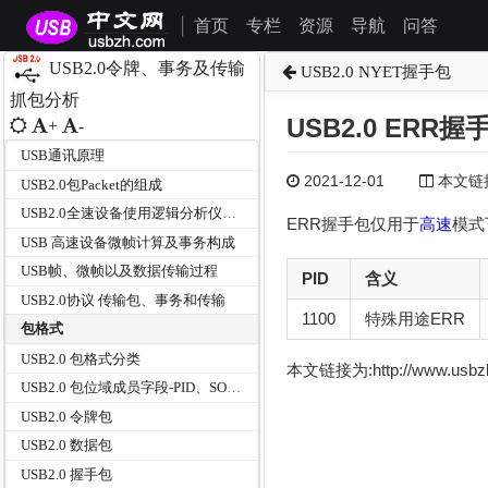
首页
专栏
资源
导航
问答
|
USB2.0令牌、事务及传输
USB2.0 NYET握手包
抓包分析
USB2.0 ERR握
+
-
USB通讯原理
2021-12-01
本文链接为
USB2.0包Packet的组成
USB2.0全速设备使用逻辑分析仪抓取IN令牌包分析SOP/SYNC/PID/EOP
ERR握手包仅用于
高速
模式
USB 高速设备微帧计算及事务构成
USB帧、微帧以及数据传输过程
PID
含义
USB2.0协议 传输包、事务和传输
1100
特殊用途ERR
包格式
USB2.0 包格式分类
本文链接为:http://www.usb
USB2.0 包位域成员字段-PID、SOP、包地址、包端点、帧号、CRC5、CRC16
USB2.0 令牌包
USB2.0 数据包
USB2.0 握手包