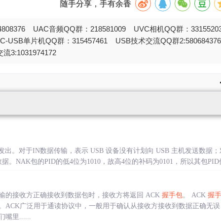
随手分享，手有余香
808376 UAC音频QQ群：218581009 UVC相机QQ群：331552
STC-USB单片机QQ群：315457461 USB技术交流QQ群2:580684
流3:1031974172
备发出。对于IN数据传输，表示 USB 设备没有计划向 USB 主机发送数据；对
NAK包的PID的低4位为1010，故高4位的补码为0101，所以其包PID值为0x5
传输的接收方正确接收到数据包时，接收方将返回 ACK
握手包
。 ACK
握
ACK广泛用于通读协议中，一般用于确认从接收方接收到数据正确无误，特
......