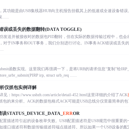
其功能是由USB集线器HUB向主机报告挂载其上的低速或全速设备错误。P
....
CK错误或丢失的数据翻转(DATA TOGGLE)
成功发送并被接收时的数据包PID翻转，但在实际的数据传输过程中，也会
于IN事务和OUT事务，我们分别进行讨论。IN事务ACK错误或丢失的数据翻
..
br_submit函数实现。这里我们再强调一下，是将URB的请求信息“复制”给IR
re_urbr_submit(PIRP irp, struct urb_req ......
分析仪抓包实例详解
tps://www.usbzh.com/article/detail-452.html这里详细的介绍了ACK
包的来分析。ACK的数据包格式ACK可能是USB总线分仪里最简单的包了。
TATUS_DEVICE_DATA_
ERR
OR
有配置描述符引起的设备枚举失败。USB配置描述符是USB规范中很重要
如接口描述符和数据传输描述符端点描述符。所以如果一个USB设备的配