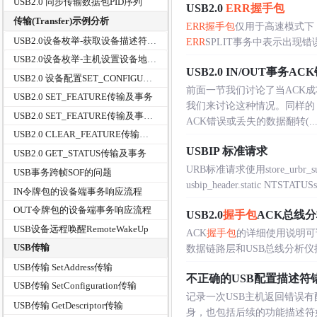
USB2.0 同步传输数据包PID序列
USB2.0
ERR
握手包
传输(Transfer)示例分析
ERR
握手包
仅用于高速模式下，
USB2.0设备枚举-获取设备描述符事务
ERR
SPLIT事务中表示出现错误..
USB2.0设备枚举-主机设置设备地址事务
USB2.0 IN/OUT事务A
USB2.0 设备配置SET_CONFIGURATION传输及事务分析
前面一节我们讨论了当ACK
USB2.0 SET_FEATURE传输及事务
我们来讨论这种情况。同样的，对
USB2.0 SET_FEATURE传输及事务(二)
ACK错误或丢失的数据翻转(....
USB2.0 CLEAR_FEATURE传输及事务
USBIP 标准请求
USB2.0 GET_STATUS传输及事务
URB标准请求使用store_ur
USB事务跨帧SOF的问题
usbip_header.static NTSTATUSsto
IN令牌包的设备端事务响应流程
OUT令牌包的设备端事务响应流程
USB2.0
握手包
ACK总线
USB设备远程唤醒RemoteWakeUp
ACK
握手包
的详细使用说明可详见：ht
USB传输
数据链路层和USB总线分析仪抓
USB传输 SetAddress传输
不正确的USB配置描述符错误S
USB传输 SetConfiguration传输
记录一次USB主机返回错误
USB传输 GetDescriptor传输
身，也包括后续的功能描述符