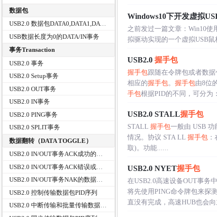
数据包
Windows10下开发虚拟U
USB2.0 数据包DATA0,DATA1,DATA2
之前发过一篇文章：Win10使用虚拟U
USB数据长度为0的DATA/IN事务
拟驱动实现的一个虚拟USB鼠
事务Transaction
USB2.0
握手包
USB2.0 事务
握手包
跟随在令牌包或者数据
USB2.0 Setup事务
相应的
握手包
。
握手包
由8位
USB2.0 OUT事务
手包
根据PID的不同，可分为：PI.
USB2.0 IN事务
USB2.0 STALL
握手包
USB2.0 PING事务
STALL
握手包
一般由 USB
USB2.0 SPLIT事务
情况。协议 STA LL
握手包
：
数据翻转（DATA TOGGLE）
取)。功能......
USB2.0 IN/OUT事务ACK成功的数据翻转(DATA TOGGLE)
USB2.0 IN/OUT事务ACK错误或丢失的数据翻转(DATA TOGGLE)
USB2.0 NYET
握手包
USB2.0 IN/OUT事务NAK的数据翻转(DATA TOGGLE)
在USB2.0高速设备OUT
将先使用PING命令牌包来
USB2.0 控制传输数据包PID序列
直没有完成，高速HUB也会向主机
USB2.0 中断传输和批量传输数据包的PID序列