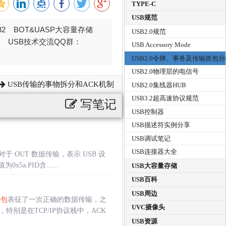
TYPE-C
USB规范
032 BOT&UASP大容量存储
USB2.0规范
376 USB技术交流QQ群：
USB Accessory Mode
USB2.0令牌、事务及传输抓包
USB2.0物理层的电信号
USB传输的事物拆分和ACK机制
USB2.0集线器HUB
USB3.2超高速协议规范
写笔记
USB控制器
USB描述符实例分享
USB调试笔记
USB连接器大全
于 OUT 数据传输，表示 USB 设
a.PID含......
USB大容量存储
USB百科
USB周边
手包
表征了一次正确的数据传输，之
UVC摄像头
别是在TCP/IP协议栈中，ACK
USB资源