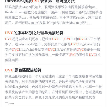
DirectShow播放
UVC
设备第二路码流方法
双码流播放Graphi图如上。双码流视频设备有两路捕获输出pin，
RenderStream函数只会连接第一路pin，要播放第二路码流需要手动
获取第二路pin，然后去连接解码器，再手动连接render，就可以显
示了。示例代码// m_pGB 是 IGraphBuilder对象// m_pBF......
UVC
的版本区别之处理单元描述符
UVC
规范自发布到现在，已经有
UVC
1.0,
UVC
1.1和
UVC
1.5三个版
本了。在Windows环境下，支持的最广泛的是
UVC
1.0,从Win7开始
支持
UVC
1.1,从Win8开始支持
UVC
1.5.我们常用的
UVC
摄像头一般
为了支持更加广泛的操作系统，一般情况下
UVC
的固件是
UVC
1.0,
但随着固......
UVC
颜色匹配描述符
颜色匹配描述符是一个可选描述符，这是一个与图像成像时色域相
关的参数。对于未压缩的视频格式，必须使用颜色匹配描述符
bt709是srgb色域。色域是对一种颜色进行编码的方法，也指一个技
术系统能够产生的颜色的总和。在计算机图形处理中，色域是颜色
的某个完全的子集。颜色子集最常见的应用是用来精确地代表
一......