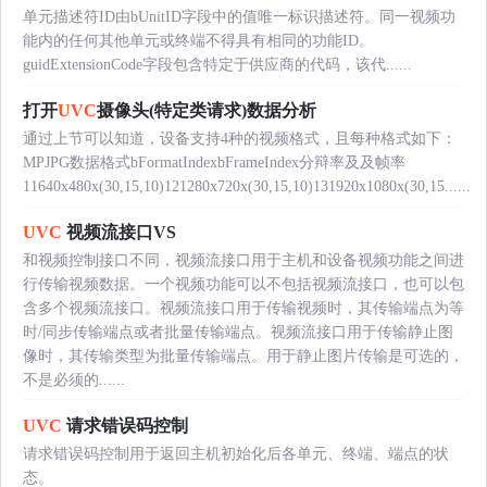
单元描述符ID由bUnitID字段中的值唯一标识描述符。同一视频功
能内的任何其他单元或终端不得具有相同的功能ID。
guidExtensionCode字段包含特定于供应商的代码，该代......
打开
UVC
摄像头(特定类请求)数据分析
通过上节可以知道，设备支持4种的视频格式，且每种格式如下：
MPJPG数据格式bFormatIndexbFrameIndex分辩率及及帧率
11640x480x(30,15,10)121280x720x(30,15,10)131920x1080x(30,15......
UVC
视频流接口VS
和视频控制接口不同，视频流接口用于主机和设备视频功能之间进
行传输视频数据。一个视频功能可以不包括视频流接口，也可以包
含多个视频流接口。视频流接口用于传输视频时，其传输端点为等
时/同步传输端点或者批量传输端点。视频流接口用于传输静止图
像时，其传输类型为批量传输端点。用于静止图片传输是可选的，
不是必须的......
UVC
请求错误码控制
请求错误码控制用于返回主机初始化后各单元、终端、端点的状
态。