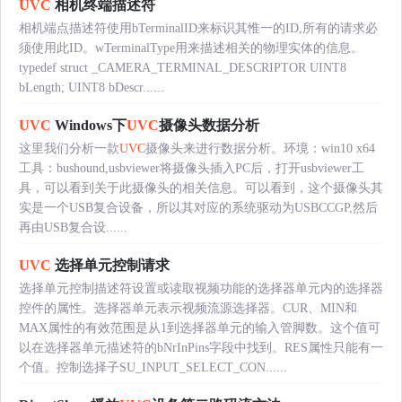
UVC
相机终端描述符
相机端点描述符使用bTerminalID来标识其惟一的ID,所有的请求必
须使用此ID。wTerminalType用来描述相关的物理实体的信息。
typedef struct _CAMERA_TERMINAL_DESCRIPTOR UINT8
bLength; UINT8 bDescr......
UVC
Windows下
UVC
摄像头数据分析
这里我们分析一款
UVC
摄像头来进行数据分析。环境：win10 x64
工具：bushound,usbviewer将摄像头插入PC后，打开usbviewer工
具，可以看到关于此摄像头的相关信息。可以看到，这个摄像头其
实是一个USB复合设备，所以其对应的系统驱动为USBCCGP,然后
再由USB复合设......
UVC
选择单元控制请求
选择单元控制描述符设置或读取视频功能的选择器单元内的选择器
控件的属性。选择器单元表示视频流源选择器。CUR、MIN和
MAX属性的有效范围是从1到选择器单元的输入管脚数。这个值可
以在选择器单元描述符的bNrInPins字段中找到。RES属性只能有一
个值。控制选择子SU_INPUT_SELECT_CON......