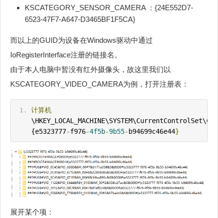
KSCATEGORY_SENSOR_CAMERA ：{24E552D7-
6523-47F7-A647-D3465BF1F5CA}
而以上的GUID为设备在Windows驱动中通过
IoRegisterInterface注册的链接名。
由于本人电脑中暂没有红外摄像头，故这里我们以
KSCATEGORY_VIDEO_CAMERA为例，打开注册表：
计算机
\HKEY_LOCAL_MACH
IN
E\SYSTEM\CurrentControlSet\Con
{e5323777
-
f976
-
4f5b
-
9b55
-
b94699c46e44
}
展开某个项：