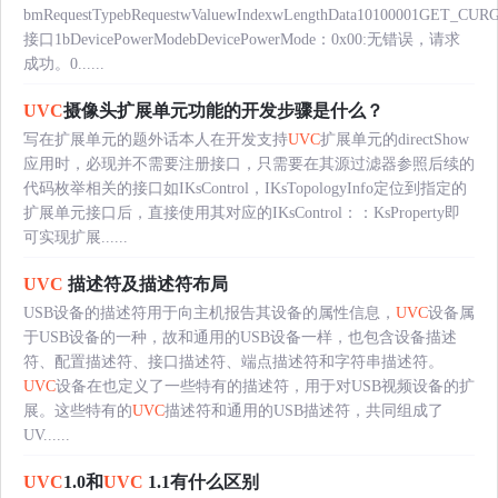
bmRequestTypebRequestwValuewIndexwLengthData10100001GET_CU
接口1bDevicePowerModebDevicePowerMode：0x00:无错误，请求
成功。0......
UVC
摄像头扩展单元功能的开发步骤是什么？
写在扩展单元的题外话本人在开发支持
UVC
扩展单元的directShow
应用时，必现并不需要注册接口，只需要在其源过滤器参照后续的
代码枚举相关的接口如IKsControl，IKsTopologyInfo定位到指定的
扩展单元接口后，直接使用其对应的IKsControl：：KsProperty即
可实现扩展......
UVC
描述符及描述符布局
USB设备的描述符用于向主机报告其设备的属性信息，
UVC
设备属
于USB设备的一种，故和通用的USB设备一样，也包含设备描述
符、配置描述符、接口描述符、端点描述符和字符串描述符。
UVC
设备在也定义了一些特有的描述符，用于对USB视频设备的扩
展。这些特有的
UVC
描述符和通用的USB描述符，共同组成了
UV......
UVC
1.0和
UVC
1.1有什么区别