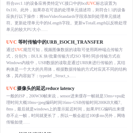
符合uvc1.1的设备应将类特定VC接口中的bcd
UVC
标志设置为
0x110。此外，如果存在可选的处理单元描述符，则符合1.1的设备
应执行以下操作：将bmVideoStandards字段添加到处理单元描述
符。更新处理单元中的bLength字段。更新wTotalLength以反映处理
单元的较大PU大小......
UVC
等时传输中的URB_ISOCH_TRANSFER
通过
UVC
规范可知，视频图像数据的读取可使用两种端点传输方
式，分别为：BULK 块/批量传输方式ISO 等时/同步传输方式在
Windows内核中，USB数据的读取是通过URB来进行传输的，其结
构体是一个大大的共用体，根据数据传输的方式对应其不同的结构
体，其内容如下：typedef _Struct_s......
UVC
摄像头的延迟reduce latency
一般的ISP，200W30帧来说，sensor进来缓存一帧就是33ms+vpu处
理时间大概10ms+jpeg编码时间16ms+USB传输时间200KB大概7、
8ms，最后就是windows上的显示延迟时间，如果JPEG编码出来缓
存不止一帧，时间就更长了，所以一般会超过100多ms另外，网络
传输如使......