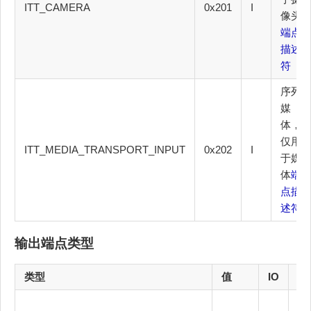
ITT_CAMERA
0x201
I
像头
端点
描述
符
序列
媒
体，
仅用
ITT_MEDIA_TRANSPORT_INPUT
0x202
I
于媒
体
端
点描
述符
输出端点类型
类型
值
IO
描
厂