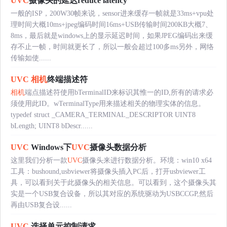
UVC
摄像头的延迟reduce latency
一般的ISP，200W30帧来说，sensor进来缓存一帧就是33ms+vpu处
理时间大概10ms+jpeg编码时间16ms+USB传输时间200KB大概7、
8ms，最后就是windows上的显示延迟时间，如果JPEG编码出来缓
存不止一帧，时间就更长了，所以一般会超过100多ms另外，网络
传输如使......
UVC
相机
终端描述符
相机
端点描述符使用bTerminalID来标识其惟一的ID,所有的请求必
须使用此ID。wTerminalType用来描述相关的物理实体的信息。
typedef struct _CAMERA_TERMINAL_DESCRIPTOR UINT8
bLength; UINT8 bDescr......
UVC
Windows下
UVC
摄像头数据分析
这里我们分析一款
UVC
摄像头来进行数据分析。环境：win10 x64
工具：bushound,usbviewer将摄像头插入PC后，打开usbviewer工
具，可以看到关于此摄像头的相关信息。可以看到，这个摄像头其
实是一个USB复合设备，所以其对应的系统驱动为USBCCGP,然后
再由USB复合设......
UVC
选择单元控制请求