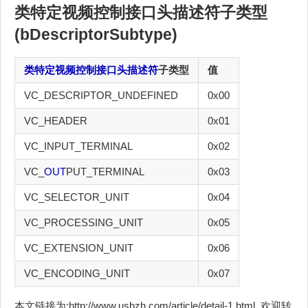
类特定视频控制接口头描述符
子类型
(bDescriptorSubtype)
类特定视频控制接口头描述符
子类型
值
VC_DESCRIPTOR_UNDEFINED
0x00
VC_HEADER
0x01
VC_INPUT_TERMINAL
0x02
VC_
OUT
PUT_TERMINAL
0x03
VC_SELECTOR_UNIT
0x04
VC_PROCESSING_UNIT
0x05
VC_EXTENSION_UNIT
0x06
VC_ENCODING_UNIT
0x07
本文链接为:http://www.usbzh.com/article/detail-1.html ,欢迎转