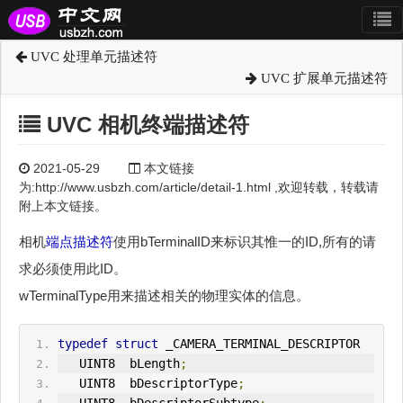
UVC 处理单元描述符
UVC 扩展单元描述符
UVC 相机终端描述符
2021-05-29
本文链接
为:http://www.usbzh.com/article/detail-1.html ,欢迎转载，转载请
附上本文链接。
相机
端点描述符
使用bTerminalID来标识其惟一的ID,所有的请
求必须使用此ID。
wTerminalType用来描述相关的物理实体的信息。
typedef
struct
 _CAMERA_TERM
IN
AL_DESCRIPTOR
   U
IN
T8  bLength
;
   U
IN
T8  bDescriptorType
;