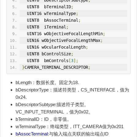
   UINT8  bDescriptorSubtype
;
   UINT8  bTerminalID
;
   UINT16 wTerminalType
;
   UINT8  
bAssocTerminal
;
   UINT8  iTerminal
;
   UINT16 wObjectiveFocalLengthMin
;
   UIN16 wObjectiveFocalLengthMax
;
   UIN16 wOcularFocalLength
;
   UINT8 bControlSize
;
   UINT8  bmControls
[
3
];
}
CAMERA_TERMINAL_DESCRIPTOR
;
bLength：数据长度。固定为18.
bDescriptorType：描述符类型，CS_INTERFACE，值为
0x24.
bDescriptorSubtype:描述符子类型。
VC_INPUT_TERMINAL ，值为0x02。
bTerminalID：ID，非零值。
wTerminalType：终端类型，ITT_CAMERA值为0x201
bAssocTerminal
:与输入端点关联的输出端点ID