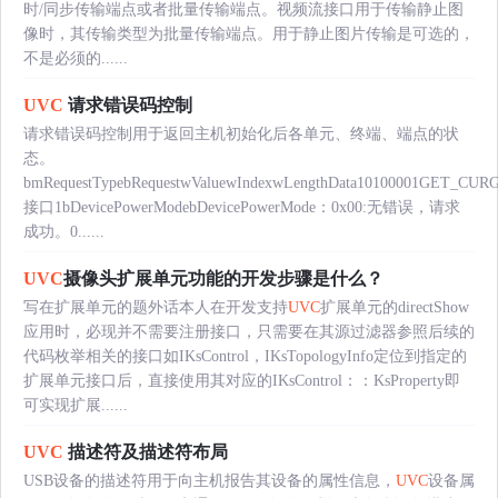
时/同步传输端点或者批量传输端点。视频流接口用于传输静止图
像时，其传输类型为批量传输端点。用于静止图片传输是可选的，
不是必须的......
UVC
请求错误码控制
请求错误码控制用于返回主机初始化后各单元、终端、端点的状
态。
bmRequestTypebRequestwValuewIndexwLengthData10100001GET_CU
接口1bDevicePowerModebDevicePowerMode：0x00:无错误，请求
成功。0......
UVC
摄像头扩展单元功能的开发步骤是什么？
写在扩展单元的题外话本人在开发支持
UVC
扩展单元的directShow
应用时，必现并不需要注册接口，只需要在其源过滤器参照后续的
代码枚举相关的接口如IKsControl，IKsTopologyInfo定位到指定的
扩展单元接口后，直接使用其对应的IKsControl：：KsProperty即
可实现扩展......
UVC
描述符及描述符布局
USB设备的描述符用于向主机报告其设备的属性信息，
UVC
设备属