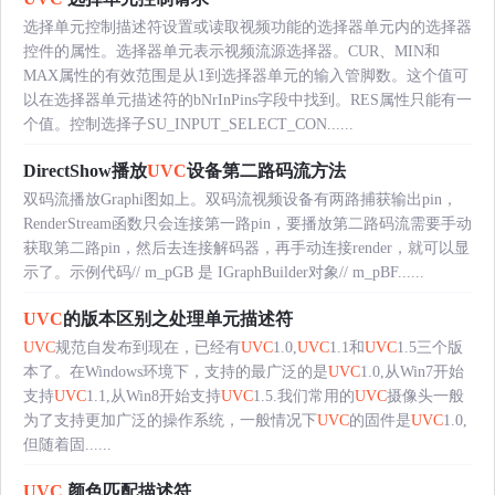
选择单元控制描述符设置或读取视频功能的选择器单元内的选择器
控件的属性。选择器单元表示视频流源选择器。CUR、MIN和
MAX属性的有效范围是从1到选择器单元的输入管脚数。这个值可
以在选择器单元描述符的bNrInPins字段中找到。RES属性只能有一
个值。控制选择子SU_INPUT_SELECT_CON......
DirectShow播放
UVC
设备第二路码流方法
双码流播放Graphi图如上。双码流视频设备有两路捕获输出pin，
RenderStream函数只会连接第一路pin，要播放第二路码流需要手动
获取第二路pin，然后去连接解码器，再手动连接render，就可以显
示了。示例代码// m_pGB 是 IGraphBuilder对象// m_pBF......
UVC
的版本区别之处理单元描述符
UVC
规范自发布到现在，已经有
UVC
1.0,
UVC
1.1和
UVC
1.5三个版
本了。在Windows环境下，支持的最广泛的是
UVC
1.0,从Win7开始
支持
UVC
1.1,从Win8开始支持
UVC
1.5.我们常用的
UVC
摄像头一般
为了支持更加广泛的操作系统，一般情况下
UVC
的固件是
UVC
1.0,
但随着固......
UVC
颜色匹配描述符