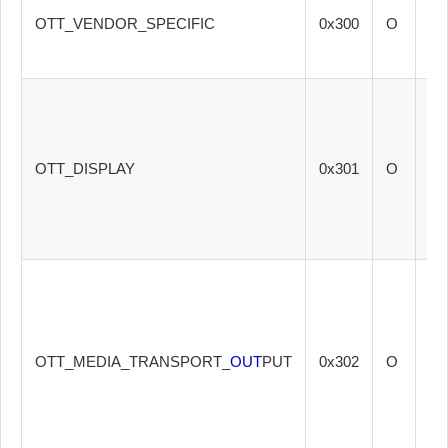
指
OTT_VENDOR_SPECIFIC
0x300
O
输
端
通
显
（
OTT_DISPLAY
0x301
O
CD
C
T
等
序
媒
体
仅
OTT_MEDIA_TRANSPORT_
OUT
PUT
0x302
O
于
体
点
述