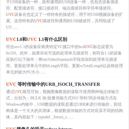
于USB设备的一种，故和通用的USB设备一样，也包含设备描述
符、配置描述符、接口描述符、端点描述符和字符串描述符。
UVC
设备在也定义了一些特有的描述符，用于对USB视频设备的扩
展。这些特有的
UVC
描述符和通用的USB描述符，共同组成了
UV......
UVC
1.0和
UVC
1.1有什么区别
符合uvc1.1的设备应将类特定VC接口中的bcd
UVC
标志设置为
0x110。此外，如果存在可选的处理单元描述符，则符合1.1的设备
应执行以下操作：将bmVideoStandards字段添加到处理单元描述
符。更新处理单元中的bLength字段。更新wTotalLength以反映处理
单元的较大PU大小......
UVC
等时传输中的URB_ISOCH_TRANSFER
通过
UVC
规范可知，视频图像数据的读取可使用两种端点传输方
式，分别为：BULK 块/批量传输方式ISO 等时/同步传输方式在
Windows内核中，USB数据的读取是通过URB来进行传输的，其结
构体是一个大大的共用体，根据数据传输的方式对应其不同的结构
体，其内容如下：typedef _Struct_s......