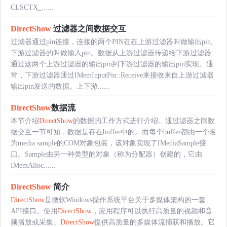
CLSCTX_......
DirectShow
过滤器之间数据交互
过滤器通过pin连接，连接的两个PIN在在上游过滤器叫做输出pin,
下游过滤器的叫做输入pin。数据从上游过滤器传递给下游过滤器
通过这两个上游过滤器的输出pin到下游过滤器的输出pin实现。通
常，下游过滤器通过IMemInputPin::Receive来接收来自上游过滤器
输出pin发送的数据。上下游......
DirectShow
数据流
本节介绍
DirectShow
的数据的工作方式进行介绍。通过滤器之间数
据交互一节可知，数据是存在buffer中的。而每个buffer都由一个名
为media sample的COM对象包装，该对象实现了IMediaSample接
口。Sample由另一种类型的对象（称为分配器）创建的，它由
IMemAlloc......
DirectShow
简介
DirectShow
是微软Windows操作系统平台关于多媒体架构的一套
API接口。使用
DirectShow
，应用程序可以执行高质量的视频和音
频播放或采集。
DirectShow
提供高质量的多媒体流捕获和播放。它