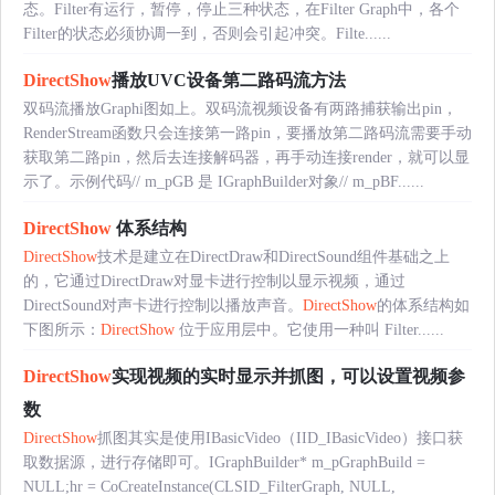
态。Filter有运行，暂停，停止三种状态，在Filter Graph中，各个
Filter的状态必须协调一到，否则会引起冲突。Filte......
DirectShow
播放UVC设备第二路码流方法
双码流播放Graphi图如上。双码流视频设备有两路捕获输出pin，
RenderStream函数只会连接第一路pin，要播放第二路码流需要手动
获取第二路pin，然后去连接解码器，再手动连接render，就可以显
示了。示例代码// m_pGB 是 IGraphBuilder对象// m_pBF......
DirectShow
体系结构
DirectShow
技术是建立在DirectDraw和DirectSound组件基础之上
的，它通过DirectDraw对显卡进行控制以显示视频，通过
DirectSound对声卡进行控制以播放声音。
DirectShow
的体系结构如
下图所示：
DirectShow
位于应用层中。它使用一种叫 Filter......
DirectShow
实现视频的实时显示并抓图，可以设置视频参
数
DirectShow
抓图其实是使用IBasicVideo（IID_IBasicVideo）接口获
取数据源，进行存储即可。IGraphBuilder* m_pGraphBuild =
NULL;hr = CoCreateInstance(CLSID_FilterGraph, NULL,