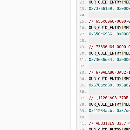
OUR_GUID_ENTRY
(
ME
0x73766169
,
0x000
// 656c6966-0000-
OUR_GUID_ENTRY
(
ME
0x656c6966
,
0x000
// 73636d64-0000-
OUR_GUID_ENTRY
(
ME
0x73636d64
,
0x000
// 670AEA80-3A82-
OUR_GUID_ENTRY
(
ME
0x670aea80
,
0x3a8
// {11264ACB-37DE
OUR_GUID_ENTRY
(
ME
0x11264acb
,
0x37d
// AEB312E9-3357-
OUR_GUID_ENTRY
(
ME