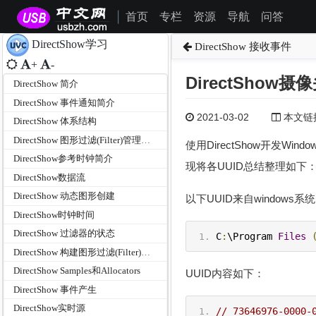
首页
专栏
资源
导航
问答
|
DirectShow学习
DirectShow 接收事件
+
-
DirectShow
DirectShow 简介
DirectShow 事件通知简介
2021-03-02
本文链接为
DirectShow 体系结构
DirectShow 图形过滤(Filter)管理器介绍
使用DirectShow开发Wi
DirectShow参考时钟简介
现将各UUID总结整理如下
DirectShow数据流
DirectShow 动态图形创建
以下UUID来自windows系统
DirectShow时钟时间
DirectShow 过滤器的状态
C
:
\Program 
Files
DirectShow 构建图形过滤(Filter)管理器
DirectShow Samples和Allocators
UUID内容如下：
DirectShow 事件产生
DirectShow实时源
// 73646976-0000-