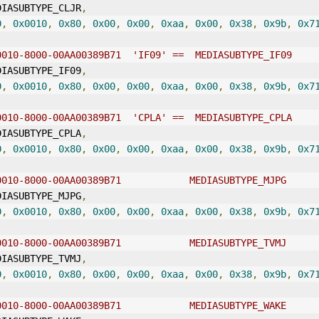
DIASUBTYPE_CLJR
,
0
,
0x0010
,
0x80
,
0x00
,
0x00
,
0xaa
,
0x00
,
0x38
,
0x9b
,
0x7
0010-8000-00AA00389B71  'IF09' ==  MEDIASUBTYPE_IF09
DIASUBTYPE_IF09
,
0
,
0x0010
,
0x80
,
0x00
,
0x00
,
0xaa
,
0x00
,
0x38
,
0x9b
,
0x7
0010-8000-00AA00389B71  'CPLA' ==  MEDIASUBTYPE_CPLA
DIASUBTYPE_CPLA
,
0
,
0x0010
,
0x80
,
0x00
,
0x00
,
0xaa
,
0x00
,
0x38
,
0x9b
,
0x7
0010-8000-00AA00389B71            MEDIASUBTYPE_MJPG
DIASUBTYPE_MJPG
,
0
,
0x0010
,
0x80
,
0x00
,
0x00
,
0xaa
,
0x00
,
0x38
,
0x9b
,
0x7
0010-8000-00AA00389B71            MEDIASUBTYPE_TVMJ
DIASUBTYPE_TVMJ
,
0
,
0x0010
,
0x80
,
0x00
,
0x00
,
0xaa
,
0x00
,
0x38
,
0x9b
,
0x7
0010-8000-00AA00389B71            MEDIASUBTYPE_WAKE