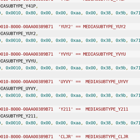
DIASUBTYPE_Y41P
,
0
,
0x0010
,
0x80
,
0x00
,
0x00
,
0xaa
,
0x00
,
0x38
,
0x9b
,
0x7
0010-8000-00AA00389B71  'YUY2' == MEDIASUBTYPE_YUY2
DIASUBTYPE_YUY2
,
0
,
0x0010
,
0x80
,
0x00
,
0x00
,
0xaa
,
0x00
,
0x38
,
0x9b
,
0x7
0010-8000-00AA00389B71  'YVYU' == MEDIASUBTYPE_YVYU
DIASUBTYPE_YVYU
,
0
,
0x0010
,
0x80
,
0x00
,
0x00
,
0xaa
,
0x00
,
0x38
,
0x9b
,
0x7
0010-8000-00AA00389B71  'UYVY' ==  MEDIASUBTYPE_UYVY
DIASUBTYPE_UYVY
,
0
,
0x0010
,
0x80
,
0x00
,
0x00
,
0xaa
,
0x00
,
0x38
,
0x9b
,
0x7
0010-8000-00AA00389B71  'Y211' ==  MEDIASUBTYPE_Y211
DIASUBTYPE_Y211
,
0
,
0x0010
,
0x80
,
0x00
,
0x00
,
0xaa
,
0x00
,
0x38
,
0x9b
,
0x7
0010-8000-00AA00389B71  'CLJR' ==  MEDIASUBTYPE_CLJR