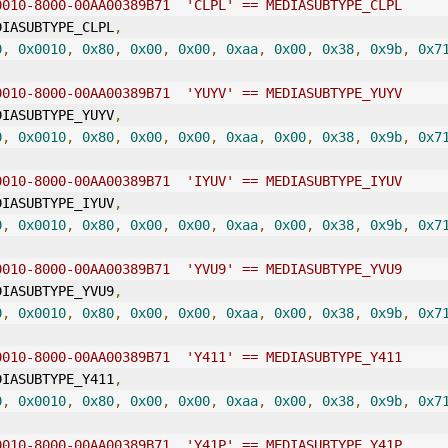
0010-8000-00AA00389B71  'CLPL' == MEDIASUBTYPE_CLPL
DIASUBTYPE_CLPL
,
0
,
0x0010
,
0x80
,
0x00
,
0x00
,
0xaa
,
0x00
,
0x38
,
0x9b
,
0x7
0010-8000-00AA00389B71  'YUYV' == MEDIASUBTYPE_YUYV
DIASUBTYPE_YUYV
,
0
,
0x0010
,
0x80
,
0x00
,
0x00
,
0xaa
,
0x00
,
0x38
,
0x9b
,
0x7
0010-8000-00AA00389B71  'IYUV' == MEDIASUBTYPE_IYUV
DIASUBTYPE_IYUV
,
0
,
0x0010
,
0x80
,
0x00
,
0x00
,
0xaa
,
0x00
,
0x38
,
0x9b
,
0x7
0010-8000-00AA00389B71  'YVU9' == MEDIASUBTYPE_YVU9
DIASUBTYPE_YVU9
,
0
,
0x0010
,
0x80
,
0x00
,
0x00
,
0xaa
,
0x00
,
0x38
,
0x9b
,
0x7
0010-8000-00AA00389B71  'Y411' == MEDIASUBTYPE_Y411
DIASUBTYPE_Y411
,
0
,
0x0010
,
0x80
,
0x00
,
0x00
,
0xaa
,
0x00
,
0x38
,
0x9b
,
0x7
0010-8000-00AA00389B71  'Y41P' == MEDIASUBTYPE_Y41P