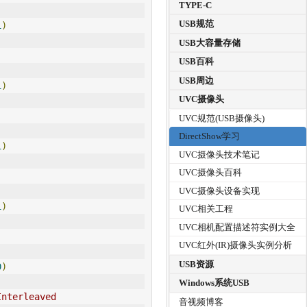
TYPE-C
USB规范
1
)
USB大容量存储
USB百科
USB周边
1
)
UVC摄像头
UVC规范(USB摄像头)
DirectShow学习
1
)
UVC摄像头技术笔记
UVC摄像头百科
UVC摄像头设备实现
1
)
UVC相关工程
UVC相机配置描述符实例大全
UVC红外(IR)摄像头实例分析
USB资源
0
)
Windows系统USB
Interleaved
音视频博客