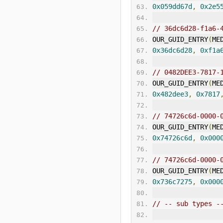
0x059dd67d
,
0x2e5
// 36dc6d28-f1a6-
OUR_GUID_ENTRY
(
ME
0x36dc6d28
,
0xf1a
// 0482DEE3-7817-
OUR_GUID_ENTRY
(
ME
0x482dee3
,
0x7817
// 74726c6d-0000-
OUR_GUID_ENTRY
(
ME
0x74726c6d
,
0x000
// 74726c6d-0000-
OUR_GUID_ENTRY
(
ME
0x736c7275
,
0x000
// -- sub types -