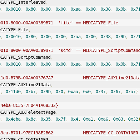
DIATYPE_Interleaved
,
0
,
0x0010
,
0x80
,
0x00
,
0x00
,
0xaa
,
0x00
,
0x38
,
0x9b
,
0x7
0010-8000-00AA00389B71  'file' == MEDIATYPE_File
DIATYPE_File
,
0
,
0x0010
,
0x80
,
0x00
,
0x00
,
0xaa
,
0x00
,
0x38
,
0x9b
,
0x7
0010-8000-00AA00389B71  'scmd' == MEDIATYPE_ScriptComman
DIATYPE_ScriptCommand
,
0
,
0x0010
,
0x80
,
0x00
,
0x00
,
0xaa
,
0x00
,
0x38
,
0x9b
,
0x7
11d0-B79B-00AA003767A7            MEDIATYPE_AUXLine21Dat
DIATYPE_AUXLine21Data
,
2
,
0x11d0
,
0xb7
,
0x9b
,
0x0
,
0xaa
,
0x0
,
0x37
,
0x67
,
0xa7
)
-4eba-8C35-7F04A1A68332}
DIATYPE_AUXTeletextPage
,
e
,
0x4eba
,
0x8c
,
0x35
,
0x7f
,
0x4
,
0xa1
,
0xa6
,
0x83
,
0x32
43ca-B701-97EC198E2B62            MEDIATYPE_CC_CONTA
IN
ER
DIATYPE_CC_CONTA
IN
ER
,