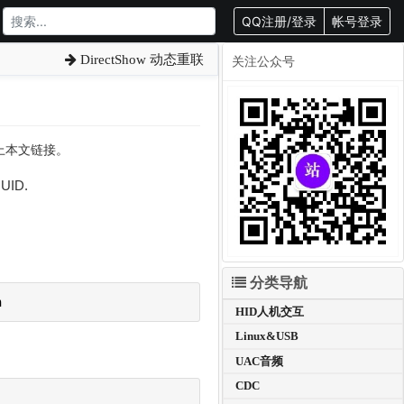
QQ注册/登录
帐号登录
DirectShow 动态重联
关注公众号
载请附上本文链接。
ID.
分类导航
h
HID人机交互
Linux&USB
UAC音频
CDC