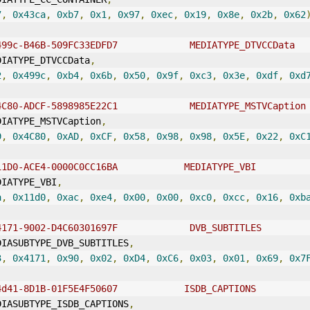
7
,
0x43ca
,
0xb7
,
0x1
,
0x97
,
0xec
,
0x19
,
0x8e
,
0x2b
,
0x62
499c-B46B-509FC33EDFD7             MEDIATYPE_DTVCCData
DIATYPE_DTVCCData
,
2
,
0x499c
,
0xb4
,
0x6b
,
0x50
,
0x9f
,
0xc3
,
0x3e
,
0xdf
,
0xd
4C80-ADCF-5898985E22C1             MEDIATYPE_MSTVCaption
DIATYPE_MSTVCaption
,
9
,
0x4C80
,
0xAD
,
0xCF
,
0x58
,
0x98
,
0x98
,
0x5E
,
0x22
,
0xC
11D0-ACE4-0000C0CC16BA            MEDIATYPE_VBI
DIATYPE_VBI
,
a
,
0x11d0
,
0xac
,
0xe4
,
0x00
,
0x00
,
0xc0
,
0xcc
,
0x16
,
0xb
4171-9002-D4C60301697F             DVB_SUBTITLES
DIASUBTYPE_DVB_SUBTITLES
,
3
,
0x4171
,
0x90
,
0x02
,
0xD4
,
0xC6
,
0x03
,
0x01
,
0x69
,
0x7
4d41-8D1B-01F5E4F50607            ISDB_CAPTIONS
DIASUBTYPE_ISDB_CAPTIONS
,