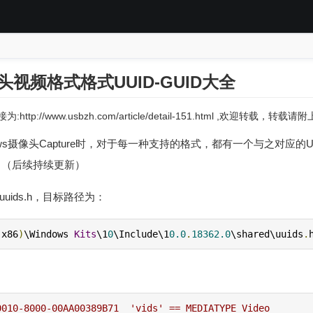
摄像头视频格式格式UUID-GUID大全
:http://www.usbzh.com/article/detail-151.html ,欢迎转载，转
ndows摄像头Capture时，对于每一种支持的格式，都有一个与之对应的UU
：（后续持续更新）
uuids.h，目标路径为：
(
x86
)
\Windows 
Kits
\1
0
\Include\1
0.0
.
18362.0
\shared\uuids
.
0010-8000-00AA00389B71  'vids' == MEDIATYPE_Video