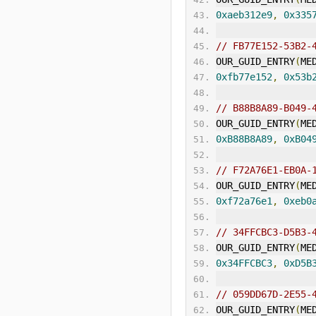
0xaeb312e9
,
0x335
// FB77E152-53B2-
OUR_GUID_ENTRY
(
ME
0xfb77e152
,
0x53b
// B88B8A89-B049-
OUR_GUID_ENTRY
(
ME
0xB88B8A89
,
0xB04
// F72A76E1-EB0A-
OUR_GUID_ENTRY
(
ME
0xf72a76e1
,
0xeb0
// 34FFCBC3-D5B3-
OUR_GUID_ENTRY
(
ME
0x34FFCBC3
,
0xD5B
// 059DD67D-2E55-
OUR_GUID_ENTRY
(
ME