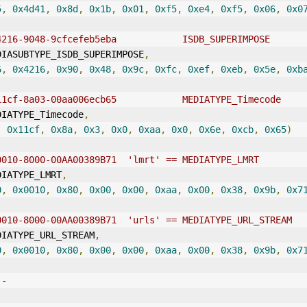
5
,
0x4d41
,
0x8d
,
0x1b
,
0x01
,
0xf5
,
0xe4
,
0xf5
,
0x06
,
0x0
4216-9048-9cfcefeb5eba            ISDB_SUPERIMPOSE
DIASUBTYPE_ISDB_SUPERIMPOSE
,
6
,
0x4216
,
0x90
,
0x48
,
0x9c
,
0xfc
,
0xef
,
0xeb
,
0x5e
,
0xb
11cf-8a03-00aa006ecb65            MEDIATYPE_Timecode
DIATYPE_Timecode
,
,
0x11cf
,
0x8a
,
0x3
,
0x0
,
0xaa
,
0x0
,
0x6e
,
0xcb
,
0x65
)
0010-8000-00AA00389B71  'lmrt' == MEDIATYPE_LMRT
DIATYPE_LMRT
,
0
,
0x0010
,
0x80
,
0x00
,
0x00
,
0xaa
,
0x00
,
0x38
,
0x9b
,
0x7
0010-8000-00AA00389B71  'urls' == MEDIATYPE_URL_STREAM
DIATYPE_URL_STREAM
,
0
,
0x0010
,
0x80
,
0x00
,
0x00
,
0xaa
,
0x00
,
0x38
,
0x9b
,
0x7
--