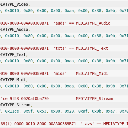
DIATYPE_Video
,
0
,
0x0010
,
0x80
,
0x00
,
0x00
,
0xaa
,
0x00
,
0x38
,
0x9b
,
0x7
0010-8000-00AA00389B71  'auds' == MEDIATYPE_Audio
DIATYPE_Audio
,
0
,
0x0010
,
0x80
,
0x00
,
0x00
,
0xaa
,
0x00
,
0x38
,
0x9b
,
0x7
0010-8000-00AA00389B71  'txts' == MEDIATYPE_Text
DIATYPE_Text
,
0
,
0x0010
,
0x80
,
0x00
,
0x00
,
0xaa
,
0x00
,
0x38
,
0x9b
,
0x7
0010-8000-00AA00389B71  'mids' == MEDIATYPE_Midi
DIATYPE_Midi
,
0
,
0x0010
,
0x80
,
0x00
,
0x00
,
0xaa
,
0x00
,
0x38
,
0x9b
,
0x7
11ce-9f53-0020af0ba770            MEDIATYPE_Stream
DIATYPE_Stream
,
f
,
0x11ce
,
0x9f
,
0x53
,
0x00
,
0x20
,
0xaf
,
0x0b
,
0xa7
,
0x7
)69(i)-0000-0010-8000-00AA00389B71  'iavs' == MEDIATYPE_