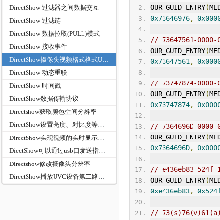
OUR_GUID_ENTRY
(
ME
DirectShow 过滤器之间数据交互
0x73646976
,
0x000
DirectShow 过滤链
DirectShow 数据拉取(PULL)模式
// 73647561-0000-
DirectShow 接收事件
OUR_GUID_ENTRY
(
ME
DirectShow摄像头视频格式格式UUID-GUID大全
0x73647561
,
0x000
DirectShow 动态重联
// 73747874-0000-
DirectShow 时间戳
OUR_GUID_ENTRY
(
ME
DirectShow数据传输协议
0x73747874
,
0x000
Directshow获取颜色空间分辨率
DirectShow设置亮度、对比度等属性
// 7364696D-0000-
OUR_GUID_ENTRY
(
ME
DirectShow实现视频的实时显示并抓图，可以设置视频参数
0x7364696D
,
0x000
DiectShow可以通过usb口发送指令给相机吗？例如控制相机的焦距
Directshow修改摄像头分辨率
// e436eb83-524f-
DirectShow播放UVC设备第二路码流方法
OUR_GUID_ENTRY
(
ME
0xe436eb83
,
0x524
// 73(s)76(v)61(a