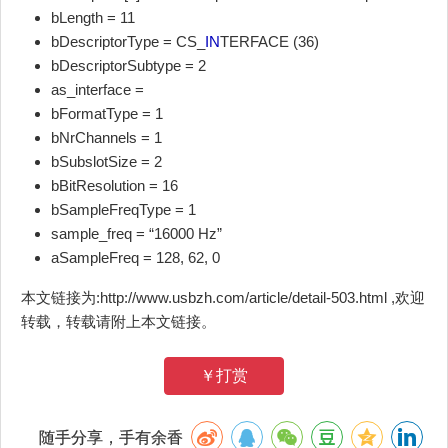
bLength = 11
bDescriptorType = CS_
IN
TERFACE (36)
bDescriptorSubtype = 2
as_interface =
bFormatType = 1
bNrChannels = 1
bSubslotSize = 2
bBitResolution = 16
bSampleFreqType = 1
sample_freq = “16000 Hz”
aSampleFreq = 128, 62, 0
本文链接为:http://www.usbzh.com/article/detail-503.html ,欢迎
转载，转载请附上本文链接。
￥打赏
随手分享，手有余香