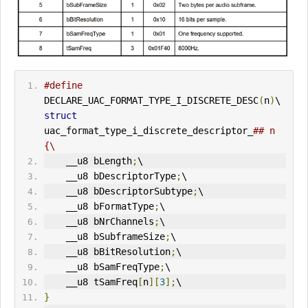
#define
DECLARE_UAC_FORMAT_TYPE_I_DISCRETE_DESC
(
n
)
\ 
struct
uac_format_type_i_discrete_descriptor_
## n 
{\
    __u8 bLength
;
\
    __u8 bDescriptorType
;
\
    __u8 bDescriptorSubtype
;
\
    __u8 bFormatType
;
\
    __u8 bNrChannels
;
\
    __u8 bSubframeSize
;
\
    __u8 bBitResolution
;
\
    __u8 bSamFreqType
;
\
    __u8 tSamFreq
[
n
][
3
];
\
}