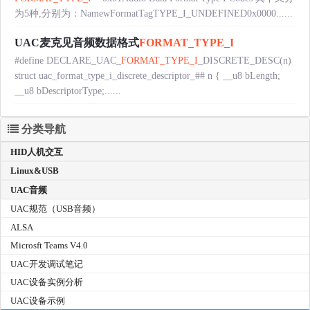
为5种,分别为：NamewFormatTagTYPE_I_UNDEFINED0x0000......
UAC麦克见音频数据格式
FORMAT_TYPE_I
#define DECLARE_UAC_
FORMAT_TYPE_I
_DISCRETE_DESC(n)
struct uac_format_type_i_discrete_descriptor_## n { __u8 bLength;
__u8 bDescriptorType;......
分类导航
HID人机交互
Linux&USB
UAC音频
UAC规范（USB音频）
ALSA
Microsft Teams V4.0
UAC开发调试笔记
UAC设备实例分析
UAC设备示例