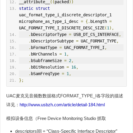
__attribute__
((
packed
))
static
struct
uac_format_type_i_discrete_descriptor_1 
microphone_as_type_i_desc 
=
{.
bLength 
=
UAC_FORMAT_TYPE_I_DISCRETE_DESC_SIZE
(
1
),
.
bDescriptorType 
=
 USB_DT_CS_
IN
TERFACE
,
.
bDescriptorSubtype 
=
 UAC_FORMAT_TYPE
,
.
bFormatType 
=
 UAC_FORMAT_TYPE_I
,
.
bNrChannels 
=
1
,
.
bSubframeSize 
=
2
,
.
bBitResolution 
=
16
,
.
bSamFreqType 
=
1
,
};
UAC麦克见音频数数据格式FORMAT_TYPE_I各字段的描述
详见：
http://www.usbzh.com/article/detail-184.html
模拟设备信息（Free Device Monitoring Studio 抓取
descriptors[8] = “Class-Specific Interface Descriptor”