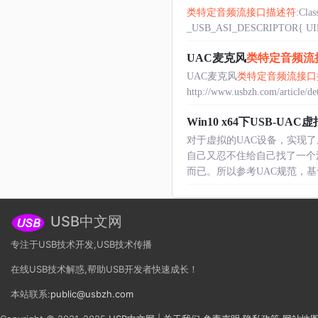
类特定音频流接口描述符
:Clas
_USB_ASI_DESCRIPTOR{ UINT8
UAC麦克风
类特定音频流
UAC麦克风
类特定音频流接口
http://www.usbzh.com/article/det
Win10 x64下USB-U
对于虚拟的UAC设备，实现了
自己又忍不住给自己找了一个
而已。所以参考UAC规范，基于U
USB中文网
专注于USB技术开发,USB技术传播
在线USB技术解惑,帮助USB开发者快速成长！
本站联系:
public@usbzh.com