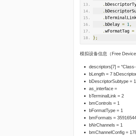
.
bDescriptorT
.
bDescriptorS
.
bTerminalLin
.
bDelay 
=
1
,
.
wFormatTag 
=
};
模拟设备信息（Free Device Mo
descriptors[7] = “Class-
bLength = 7 bDescrip
bDescriptorSubtype = 1
as_interface =
bTerminalLink = 2
bmControls = 1
bFormatType = 1
bmFormats = 3591654
bNrChannels = 1
bmChannelConfig = 17