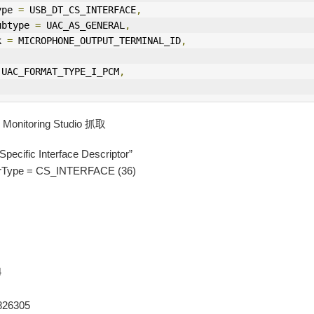
ype 
=
 USB_DT_CS_
IN
TERFACE
,
ubtype 
=
 UAC_AS_GENERAL
,
k 
=
 MICROPHONE_
OUT
PUT_TERM
IN
AL_ID
,
 UAC_FORMAT_TYPE_I_PCM
,
nitoring Studio 抓取
Specific Interface Descriptor”
torType = CS_INTERFACE (36)
4
826305