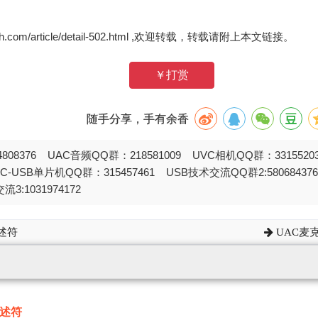
zh.com/article/detail-502.html ,欢迎转载，转载请附上本文链接。
￥打赏
随手分享，手有余香
808376 UAC音频QQ群：218581009 UVC相机QQ群：331552
STC-USB单片机QQ群：315457461 USB技术交流QQ群2:580684
流3:1031974172
述符
UAC麦克
述符