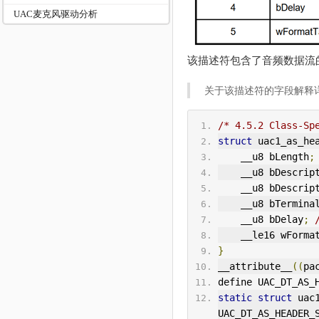
UAC麦克风驱动分析
该描述符包含了音频数据流
关于该描述符的字段解释
/* 4.5.2 Class-Sp
struct
 uac1_as_he
    __u8 bLength
;
    __u8 bDescri
    __u8 bDescri
    __u8 bTermin
    __u8 bDelay
;
    __le16 wForma
}
__attribute__
((
pa
define UAC_DT_AS_
static
struct
 uac
UAC_DT_AS_HEADER_