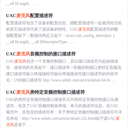
__u8 bLength; ......
UAC
麦克风
配置描述符
配置描述符包含了设备的配置信息，随配置描述符一起返回给主机
的其它描述符代表了该设备的特性。UAC
麦克风
配置描述符的数
据配置如下：数据结构定义如下：struct usb_config_descriptor {
__u8 bLength; __u8 bDescriptorType; ......
UAC
麦克风
音频控制的接口描述符
UAC
麦克风
包含一个音频控制接口，其以接口描述符为起始描述
符。描述符的关系如下：接口描述符 //音频控制接口类特定音频流
接口描述符输入终端描棕符输出终端描述符接口描述符的内容详
见：USB接口描述符 http://www.usbzh.com/article/detail-64.ht......
UAC
麦克风
类特定音频控制接口描述符
UAC的类特定音频控制接口描述符又叫类特定音频控制接口头描
述符，包含了UAC音频控制各终端，单元的描述符信息。在UAC
规范中，其包含的描述符有：关于类特定音频控制接口描述符可详
见本站：http://www.usbzh.com/article/detail-222.html由于该UAC
麦
克风
是基于......