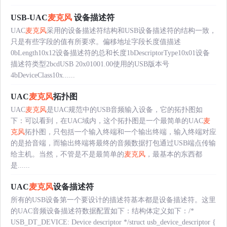
USB-UAC
麦克风
设备描述符
UAC
麦克风
采用的设备描述符结构和USB设备描述符的结构一致，
只是有些字段的值有所要求。偏移地址字段长度值描述
0bLength10x12设备描述符的总和长度1bDescriptorType10x01设备
描述符类型2bcdUSB 20x01001.00使用的USB版本号
4bDeviceClass10x......
UAC
麦克风
拓扑图
UAC
麦克风
是UAC规范中的USB音频输入设备，它的拓扑图如
下：可以看到，在UAC域内，这个拓扑图是一个最简单的UAC
麦
克风
拓扑图，只包括一个输入终端和一个输出终端，输入终端对应
的是拾音端，而输出终端将最终的音频数据打包通过USB端点传输
给主机。当然，不管是不是最简单的
麦克风
，最基本的东西都
是......
UAC
麦克风
设备描述符
所有的USB设备第一个要设计的描述符基本都是设备描述符。这里
的UAC音频设备描述符数据配置如下：结构体定义如下：/*
USB_DT_DEVICE: Device descriptor */struct usb_device_descriptor {