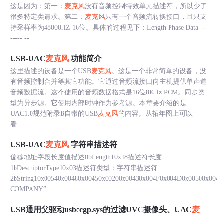
这是因为：第一：
麦克风
没有音频控制特效单元描述符，所以少了
很多特定类请求。第二：
麦克风
只有一个音频流转换接口，且只支
持采样率为48000HZ 16位。具体的过程见下：Length Phase Data---
----- --......
USB-UAC
麦克风
功能简介
这里描述的设备是一个USB
麦克风
。这是一个非常简单的设备，没
有音频控制合并等其它功能。它通过音频流接口向主机提供单声道
音频数据流。这个使用的音频数据格式是16位8KHz PCM。同步类
型为异步源。它使用内部时钟作为参考源。本章要介绍的是
UAC1.0规范附录B自带的USB
麦克风
的内容。从拓年图上可以
看......
USB-UAC
麦克风
字符串描述符
偏移地址字段长度值描述0bLength10x18描述符长度
1bDescriptorType10x03描述符类型：字符串描述符
2bString10x00540x00480x00450x00200x00430x004F0x004D0x00500x0
COMPANY”......
USB通用父驱动usbccgp.sys的过滤UVC摄像头、UAC
麦