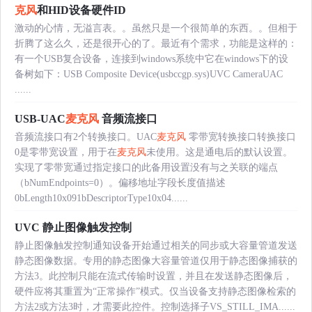
克风
和HID设备硬件ID
激动的心情，无溢言表。。虽然只是一个很简单的东西。。但相于
折腾了这么久，还是很开心的了。最近有个需求，功能是这样的：
有一个USB复合设备，连接到windows系统中它在windows下的设
备树如下：USB Composite Device(usbccgp.sys)UVC CameraUAC
......
USB-UAC
麦克风
音频流接口
音频流接口有2个转换接口。UAC
麦克风
零带宽转换接口转换接口
0是零带宽设置，用于在
麦克风
未使用。这是通电后的默认设置。
实现了零带宽通过指定接口的此备用设置没有与之关联的端点
（bNumEndpoints=0）。偏移地址字段长度值描述
0bLength10x091bDescriptorType10x04......
UVC 静止图像触发控制
静止图像触发控制通知设备开始通过相关的同步或大容量管道发送
静态图像数据。专用的静态图像大容量管道仅用于静态图像捕获的
方法3。此控制只能在流式传输时设置，并且在发送静态图像后，
硬件应将其重置为“正常操作”模式。仅当设备支持静态图像检索的
方法2或方法3时，才需要此控件。控制选择子VS_STILL_IMA......