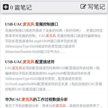
写笔记
0 篇笔记
USB-UAC
麦克风
音频控制接口
音频控制接口描述符描述了设备的结构（拓扑结构），并通过特定
类请求对音频的控制。UAC
麦克风
音频控制接口描述符偏移地址
字段长度值描述0bLength10x09接口描术符的长度
1bDescriptorType10x04描述符的类型接口描述符
2bInterfaceNumber10x00接口ID号3bA......
USB-UAC
麦克风
配置描述符
UAC
麦克风
采用的配置描述符结构和USB配置描述符的结构一致.
偏移地址字段长度值描述0bLength10x09配置描述符的长度
1bDescriptorType10x02描述符类型，配置描述符类型
2wTotalLength20x0064配置描述符的总长度（包括后续的UAC音频
控制和UAC音频流接口描述......
华为UAC
麦克风
的工作过程数据分析
看完了耳机的数据分析，再来分析
麦克风
，就相对来说很简单了，