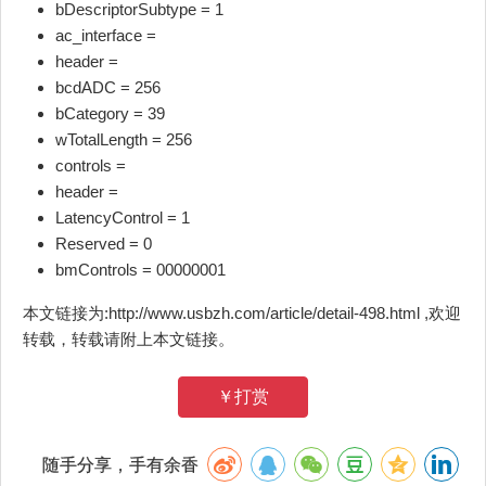
bDescriptorSubtype = 1
ac_interface =
header =
bcdADC = 256
bCategory = 39
wTotalLength = 256
controls =
header =
LatencyControl = 1
Reserved = 0
bmControls = 00000001
本文链接为:http://www.usbzh.com/article/detail-498.html ,欢迎
转载，转载请附上本文链接。
￥打赏
随手分享，手有余香