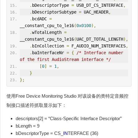
.
bDescriptorType 
=
 USB_DT_CS_
IN
TERFACE
,
.
bDescriptorSubtype 
=
 UAC_HEADER
,
.
bcdADC 
=
__constant_cpu_to_le16
(
0x0100
),
.
wTotalLength 
=
__constant_cpu_to_le16
(
UAC_DT_TOTAL_LENGTH
),
.
bInCollection 
=
 F_AUDIO_NUM_
IN
TERFACES
,
.
baInterfaceNr 
=
{
/* Interface number 
of the first AudioStream interface */
[
0
]
=
1
,
}
};
使用Free Device Monitoring Studio 对该设备的类特定音频控
制接口描述符抓取显示如下：
descriptors[2] = “Class-Specific Interface Descriptor”
bLength = 9
bDescriptorType = CS_
IN
TERFACE (36)