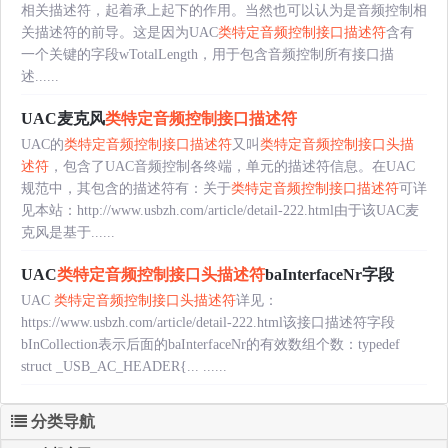
相关描述符，起着承上起下的作用。当然也可以认为是音频控制相
关描述符的前导。这是因为UAC
类特定音频控制接口描述符
含有
一个关键的字段wTotalLength，用于包含音频控制所有接口描
述......
UAC麦克风
类特定音频控制接口描述符
UAC的
类特定音频控制接口描述符
又叫
类特定音频控制接口头描
述符
，包含了UAC音频控制各终端，单元的描述符信息。在UAC
规范中，其包含的描述符有：关于
类特定音频控制接口描述符
可详
见本站：http://www.usbzh.com/article/detail-222.html由于该UAC麦
克风是基于......
UAC
类特定音频控制接口头描述符
baInterfaceNr字段
UAC
类特定音频控制接口头描述符
详见：
https://www.usbzh.com/article/detail-222.html该接口描述符字段
bInCollection表示后面的baInterfaceNr的有效数组个数：typedef
struct _USB_AC_HEADER{... ......
分类导航