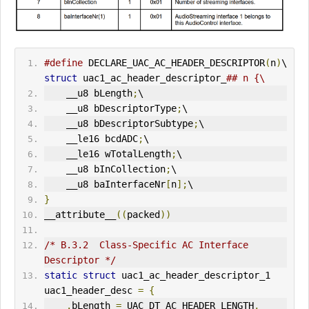
#define
 DECLARE_UAC_AC_HEADER_DESCRIPTOR
(
n
)
\ 
struct
 uac1_ac_header_descriptor_
## n {\
    __u8 bLength
;
\
    __u8 bDescriptorType
;
\
    __u8 bDescriptorSubtype
;
\
    __le16 bcdADC
;
\
    __le16 wTotalLength
;
\
    __u8 bInCollection
;
\
    __u8 baInterfaceNr
[
n
];
\
}
__attribute__
((
packed
))
/* B.3.2  Class-Specific AC Interface 
Descriptor */
static
struct
 uac1_ac_header_descriptor_1 
uac1_header_desc 
=
{
.
bLength 
=
 UAC_DT_AC_HEADER_LENGTH
,